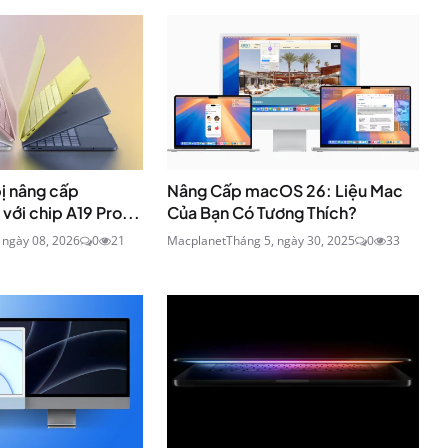
ị nâng cấp
Nâng Cấp macOS 26: Liệu Mac
ới chip A19 Pro...
Của Bạn Có Tương Thích?
 ngày 08, 2026
0
21
Macplanet
Tháng 5, ngày 30, 2025
0
33