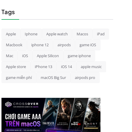
Tags
Apple
Iphone
Apple watch
Macos
iPad
Macbook
iphone 12
airpods
game iOS
Mac
iOS
Apple Silicon
game iphone
Apple store
iPhone 13
iOS 14
apple music
game miễn phí
macOS Big Sur
airpods pro