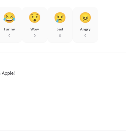
Funny
Wow
Sad
Angry
0
0
0
0
a Apple!