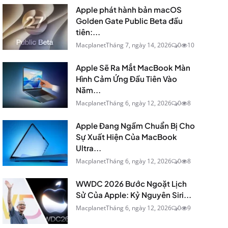
Apple phát hành bản macOS
Golden Gate Public Beta đầu
tiên:...
Macplanet
Tháng 7, ngày 14, 2026
0
10
Apple Sẽ Ra Mắt MacBook Màn
Hình Cảm Ứng Đầu Tiên Vào
Năm...
Macplanet
Tháng 6, ngày 12, 2026
0
8
Apple Đang Ngầm Chuẩn Bị Cho
Sự Xuất Hiện Của MacBook
Ultra...
Macplanet
Tháng 6, ngày 12, 2026
0
8
WWDC 2026 Bước Ngoặt Lịch
Sử Của Apple: Kỷ Nguyên Siri...
Macplanet
Tháng 6, ngày 12, 2026
0
9