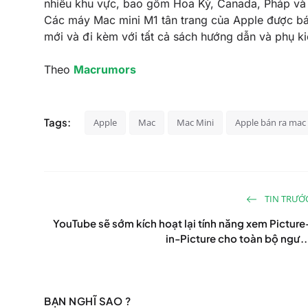
nhiều khu vực, bao gồm Hoa Kỳ, Canada, Pháp và
Các máy Mac mini ‌‌M1‌‌ tân trang của Apple được 
mới và đi kèm với tất cả sách hướng dẫn và phụ ki
Theo
Macrumors
Tags:
Apple
Mac
Mac Mini
Apple bán ra mac 
TIN TRƯỚ
YouTube sẽ sớm kích hoạt lại tính năng xem Picture
in-Picture cho toàn bộ ngư..
BẠN NGHĨ SAO ?