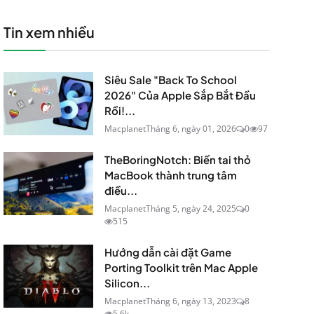
Tin xem nhiều
Siêu Sale "Back To School
2026" Của Apple Sắp Bắt Đầu
Rồi!...
Macplanet
Tháng 6, ngày 01, 2026
0
97
TheBoringNotch: Biến tai thỏ
MacBook thành trung tâm
điều...
Macplanet
Tháng 5, ngày 24, 2025
0
515
Hướng dẫn cài đặt Game
Porting Toolkit trên Mac Apple
Silicon...
Macplanet
Tháng 6, ngày 13, 2023
8
5.6k