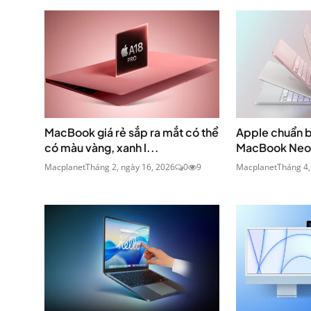
MacBook giá rẻ sắp ra mắt có thể
Apple chuẩn b
có màu vàng, xanh l...
MacBook Neo v
Macplanet
Tháng 2, ngày 16, 2026
0
9
Macplanet
Tháng 4,