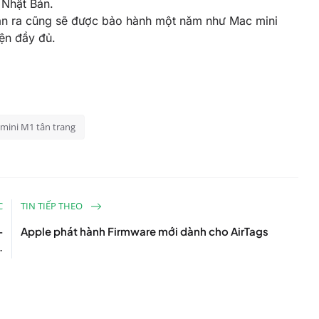
 Nhật Bản.
bán ra cũng sẽ được bảo hành một năm như Mac mini‌
ện đầy đủ.
mini M1 tân trang
C
TIN TIẾP THEO
-
Apple phát hành Firmware mới dành cho AirTags
.