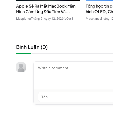
Apple Sẽ Ra Mắt MacBook Màn
Tổng hợp tin 
Hình Cảm Ứng Đầu Tiên Và...
hình OLED, Ch
Macplanet
Tháng 6, ngày 12, 2026
0
8
Macplanet
Tháng 12
Bình Luận (
0
)