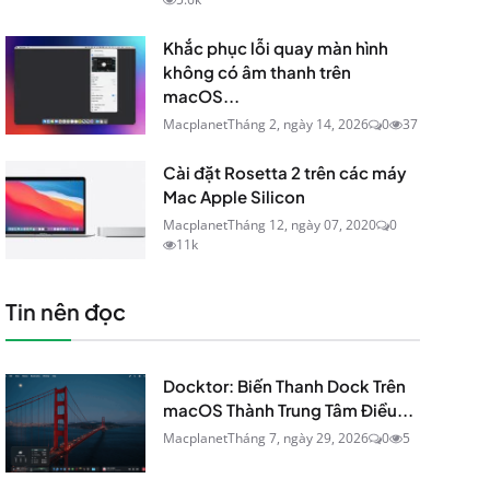
Khắc phục lỗi quay màn hình
không có âm thanh trên
macOS...
Macplanet
Tháng 2, ngày 14, 2026
0
37
Cài đặt Rosetta 2 trên các máy
Mac Apple Silicon
Macplanet
Tháng 12, ngày 07, 2020
0
11k
Tin nên đọc
Docktor: Biến Thanh Dock Trên
macOS Thành Trung Tâm Điều...
Macplanet
Tháng 7, ngày 29, 2026
0
5