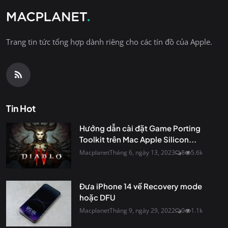
Trang tin tức tổng hợp dành riêng cho các tín đồ của Apple.
Tin Hot
Hướng dẫn cài đặt Game Porting
Toolkit trên Mac Apple Silicon...
Macplanet
Tháng 6, ngày 13, 2023
8
5.6k
Đưa iPhone 14 về Recovery mode
hoặc DFU
Macplanet
Tháng 9, ngày 29, 2022
0
1.1k