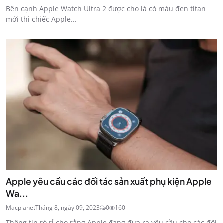
Bên cạnh Apple Watch Ultra 2 được cho là có màu đen titan
mới thì chiếc Apple...
Apple yêu cầu các đối tác sản xuất phụ kiện Apple
Wa...
Macplanet
Tháng 8, ngày 09, 2023
0
160
Thông tin rò rỉ cho rằng Apple đang đưa ra yêu cầu cho các đối