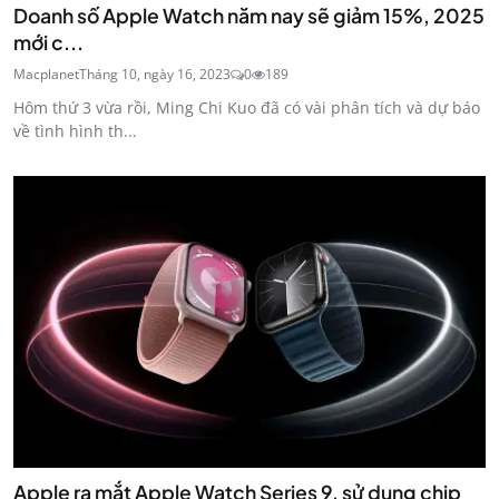
Doanh số Apple Watch năm nay sẽ giảm 15%, 2025
mới c...
Macplanet
Tháng 10, ngày 16, 2023
0
189
Hôm thứ 3 vừa rồi, Ming Chi Kuo đã có vài phân tích và dự báo
về tình hình th...
Apple ra mắt Apple Watch Series 9, sử dụng chip