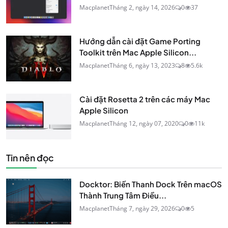
Macplanet
Tháng 2, ngày 14, 2026
0
37
Hướng dẫn cài đặt Game Porting
Toolkit trên Mac Apple Silicon...
Macplanet
Tháng 6, ngày 13, 2023
8
5.6k
Cài đặt Rosetta 2 trên các máy Mac
Apple Silicon
Macplanet
Tháng 12, ngày 07, 2020
0
11k
Tin nên đọc
Docktor: Biến Thanh Dock Trên macOS
Thành Trung Tâm Điều...
Macplanet
Tháng 7, ngày 29, 2026
0
5