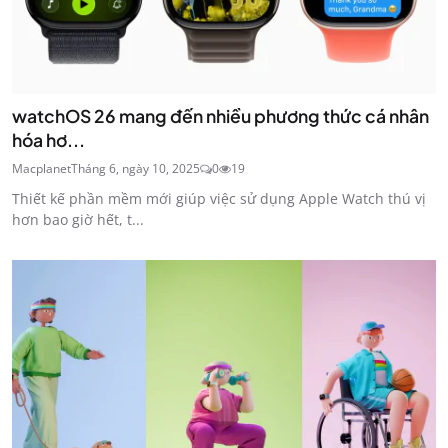
watchOS 26 mang đến nhiều phương thức cá nhân
hóa hơ...
Macplanet
Tháng 6, ngày 10, 2025
0
19
Thiết kế phần mềm mới giúp việc sử dụng Apple Watch thú vị
hơn bao giờ hết, t...