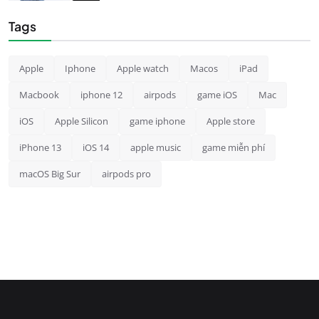
Tags
Apple
Iphone
Apple watch
Macos
iPad
Macbook
iphone 12
airpods
game iOS
Mac
iOS
Apple Silicon
game iphone
Apple store
iPhone 13
iOS 14
apple music
game miễn phí
macOS Big Sur
airpods pro