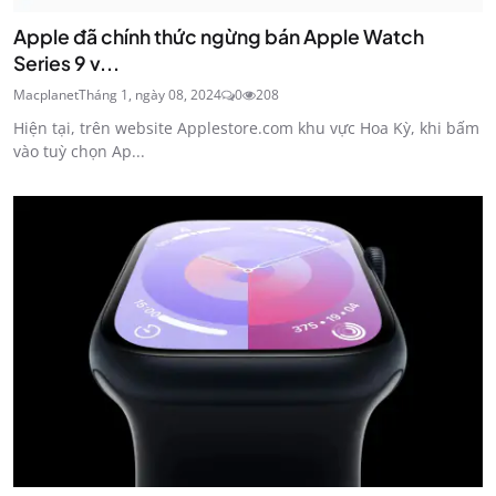
Apple đã chính thức ngừng bán Apple Watch
Series 9 v...
Macplanet
Tháng 1, ngày 08, 2024
0
208
Hiện tại, trên website Applestore.com khu vực Hoa Kỳ, khi bấm
vào tuỳ chọn Ap...