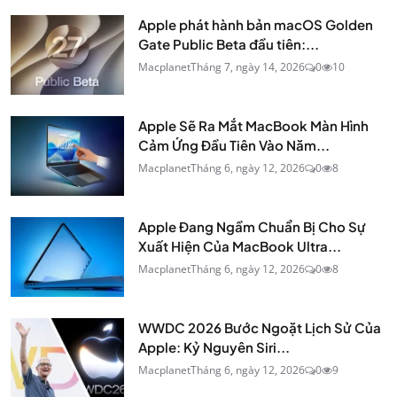
Apple phát hành bản macOS Golden
Gate Public Beta đầu tiên:...
Macplanet
Tháng 7, ngày 14, 2026
0
10
Apple Sẽ Ra Mắt MacBook Màn Hình
Cảm Ứng Đầu Tiên Vào Năm...
Macplanet
Tháng 6, ngày 12, 2026
0
8
Apple Đang Ngầm Chuẩn Bị Cho Sự
Xuất Hiện Của MacBook Ultra...
Macplanet
Tháng 6, ngày 12, 2026
0
8
WWDC 2026 Bước Ngoặt Lịch Sử Của
Apple: Kỷ Nguyên Siri...
Macplanet
Tháng 6, ngày 12, 2026
0
9