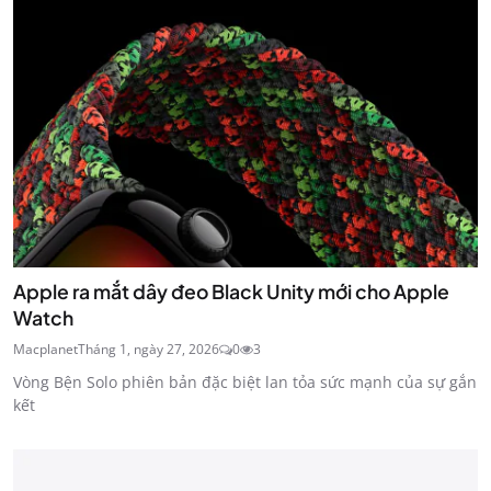
Apple ra mắt dây đeo Black Unity mới cho Apple
Watch
Macplanet
Tháng 1, ngày 27, 2026
0
3
Vòng Bện Solo phiên bản đặc biệt lan tỏa sức mạnh của sự gắn
kết