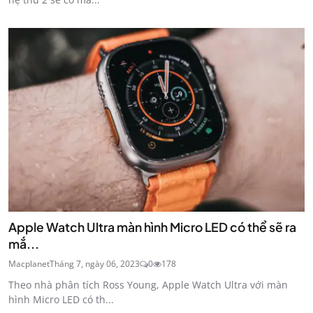
Apple Watch Ultra màn hình Micro LED có thể sẽ ra
mắ...
Macplanet
Tháng 7, ngày 06, 2023
0
178
Theo nhà phân tích Ross Young, Apple Watch Ultra với màn
hình Micro LED có th...