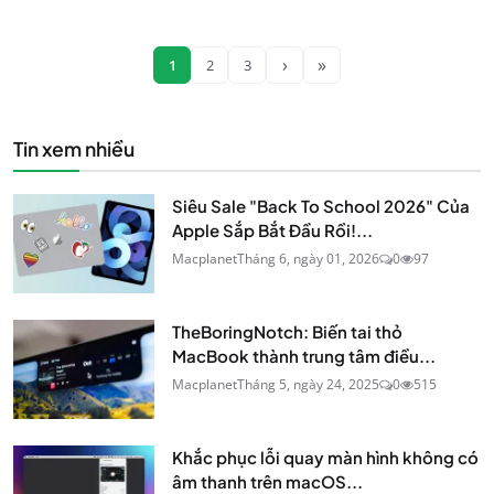
›
»
1
2
3
Tin xem nhiều
Siêu Sale "Back To School 2026" Của
Apple Sắp Bắt Đầu Rồi!...
Macplanet
Tháng 6, ngày 01, 2026
0
97
TheBoringNotch: Biến tai thỏ
MacBook thành trung tâm điều...
Macplanet
Tháng 5, ngày 24, 2025
0
515
Khắc phục lỗi quay màn hình không có
âm thanh trên macOS...