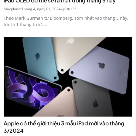
iPad OLED có thể sẽ ra mắt trong tháng 5 này
Macplanet
Tháng 4, ngày 01, 2024
0
135
Theo Mark Gurman từ Bloomberg, sớm nhất vào tháng 5 này,
tức là 1 tháng trước...
Apple có thể giới thiệu 3 mẫu iPad mới vào tháng
3/2024