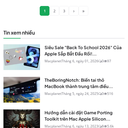
›
»
1
2
3
Tin xem nhiều
Siêu Sale "Back To School 2026" Của
Apple Sắp Bắt Đầu Rồi!...
Macplanet
Tháng 6, ngày 01, 2026
0
97
TheBoringNotch: Biến tai thỏ
MacBook thành trung tâm điều...
Macplanet
Tháng 5, ngày 24, 2025
0
516
Hướng dẫn cài đặt Game Porting
Toolkit trên Mac Apple Silicon...
Macplanet
Tháng 6, ngày 13, 2023
8
5.6k