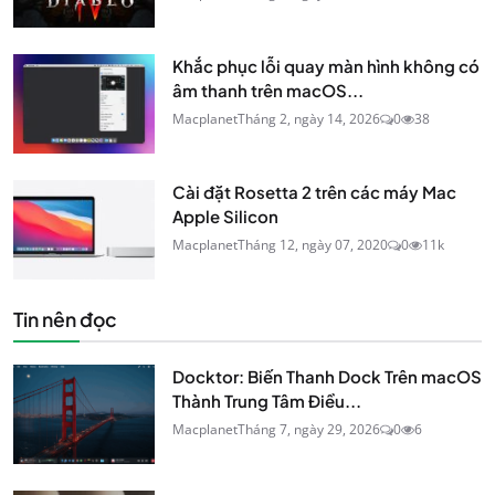
Khắc phục lỗi quay màn hình không có
âm thanh trên macOS...
Macplanet
Tháng 2, ngày 14, 2026
0
38
Cài đặt Rosetta 2 trên các máy Mac
Apple Silicon
Macplanet
Tháng 12, ngày 07, 2020
0
11k
Tin nên đọc
Docktor: Biến Thanh Dock Trên macOS
Thành Trung Tâm Điều...
Macplanet
Tháng 7, ngày 29, 2026
0
6