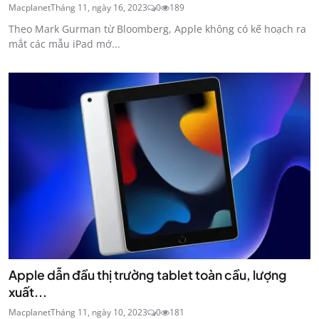
Macplanet
Tháng 11, ngày 16, 2023
0
189
Theo Mark Gurman từ Bloomberg, Apple không có kế hoạch ra
mắt các mẫu iPad mớ...
Apple dẫn đầu thị trường tablet toàn cầu, lượng
xuất...
Macplanet
Tháng 11, ngày 10, 2023
0
181