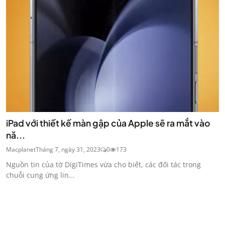
iPad với thiết kế màn gập của Apple sẽ ra mắt vào
nă...
Macplanet
Tháng 7, ngày 31, 2023
0
173
Nguồn tin của tờ DigiTimes vừa cho biết, các đối tác trong
chuỗi cung ứng lin...