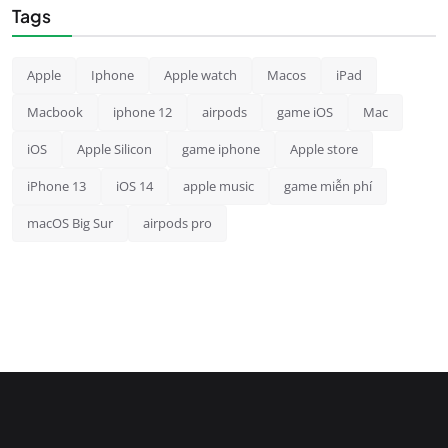
Tags
Apple
Iphone
Apple watch
Macos
iPad
Macbook
iphone 12
airpods
game iOS
Mac
iOS
Apple Silicon
game iphone
Apple store
iPhone 13
iOS 14
apple music
game miễn phí
macOS Big Sur
airpods pro