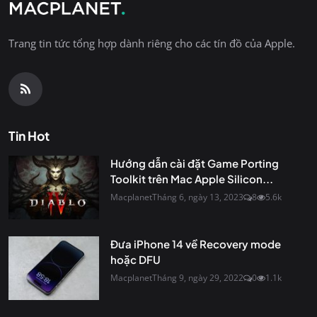
Trang tin tức tổng hợp dành riêng cho các tín đồ của Apple.
Tin Hot
Hướng dẫn cài đặt Game Porting
Toolkit trên Mac Apple Silicon...
Macplanet
Tháng 6, ngày 13, 2023
8
5.6k
Đưa iPhone 14 về Recovery mode
hoặc DFU
Macplanet
Tháng 9, ngày 29, 2022
0
1.1k