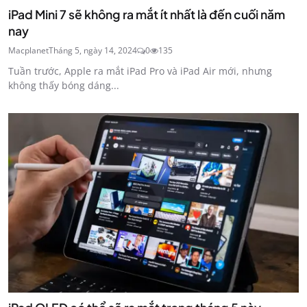
iPad Mini 7 sẽ không ra mắt ít nhất là đến cuối năm
nay
Macplanet
Tháng 5, ngày 14, 2024
0
135
Tuần trước, Apple ra mắt iPad Pro và iPad Air mới, nhưng
không thấy bóng dáng...