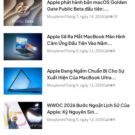
Apple phát hành bản macOS Golden
Gate Public Beta đầu tiên:...
Macplanet
Tháng 7, ngày 14, 2026
0
10
Apple Sẽ Ra Mắt MacBook Màn Hình
Cảm Ứng Đầu Tiên Vào Năm...
Macplanet
Tháng 6, ngày 12, 2026
0
8
Apple Đang Ngầm Chuẩn Bị Cho Sự
Xuất Hiện Của MacBook Ultra...
Macplanet
Tháng 6, ngày 12, 2026
0
9
WWDC 2026 Bước Ngoặt Lịch Sử Của
Apple: Kỷ Nguyên Siri...
Macplanet
Tháng 6, ngày 12, 2026
0
9