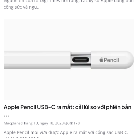
Nguồn tin của tờ DigiTimes nói rằng, các kỹ sư Apple đang dồn
công sức và ngu...
Apple Pencil USB-C ra mắt: cải lùi so với phiên bản
...
Macplanet
Tháng 10, ngày 18, 2023
0
178
Apple Pencil mới vừa được Apple ra mắt với cổng sạc USB-C,