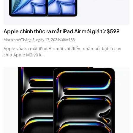
Apple chính thức ra mắt iPad Air mới giá từ $599
Macplanet
Tháng 5, ngày 17, 2024
0
133
Apple vừa ra mắt iPad Air mới với điểm nhấn nổi bật là con
chip Apple M2 và k...