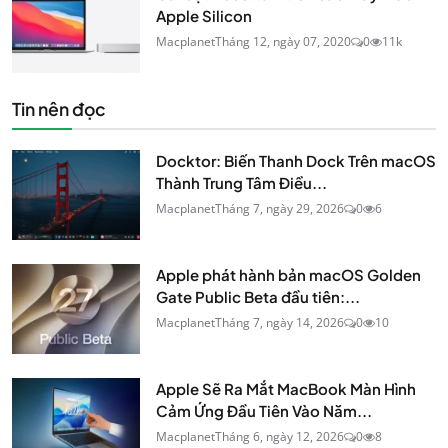
Apple Silicon
Macplanet
Tháng 12, ngày 07, 2020
0
11k
Tin nên đọc
Docktor: Biến Thanh Dock Trên macOS
Thành Trung Tâm Điều...
Macplanet
Tháng 7, ngày 29, 2026
0
6
Apple phát hành bản macOS Golden
Gate Public Beta đầu tiên:...
Macplanet
Tháng 7, ngày 14, 2026
0
10
Apple Sẽ Ra Mắt MacBook Màn Hình
Cảm Ứng Đầu Tiên Vào Năm...
Macplanet
Tháng 6, ngày 12, 2026
0
8