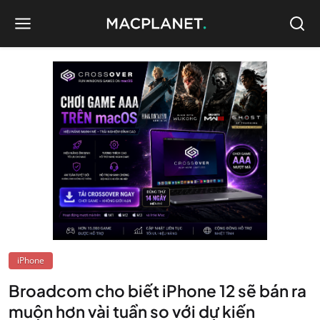
iPhone
Broadcom cho biết iPhone 12 sẽ bán ra
muộn hơn vài tuần so với dự kiến