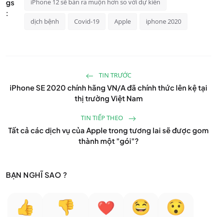
gs
iPhone 12 sẽ bán ra muộn hơn so với dự kiến
:
dịch bệnh
Covid-19
Apple
iphone 2020
TIN TRƯỚC
iPhone SE 2020 chính hãng VN/A đã chính thức lên kệ tại
thị trường Việt Nam
TIN TIẾP THEO
Tất cả các dịch vụ của Apple trong tương lai sẽ được gom
thành một "gói"?
BẠN NGHĨ SAO ?