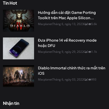
Tin Hot
Hướng dẫn cài đặt Game Porting
Toolkit trên Mac Apple Silicon...
Macplanet
Tháng 6, ngày 13, 2023
8
5.6k
Đưa iPhone 14 về Recovery mode
hoặc DFU
Macplanet
Tháng 9, ngày 29, 2022
0
1.1k
Diablo Immortal chính thức ra mắt trên
iOS
Macplanet
Tháng 6, ngày 03, 2022
0
993
Nhận tin