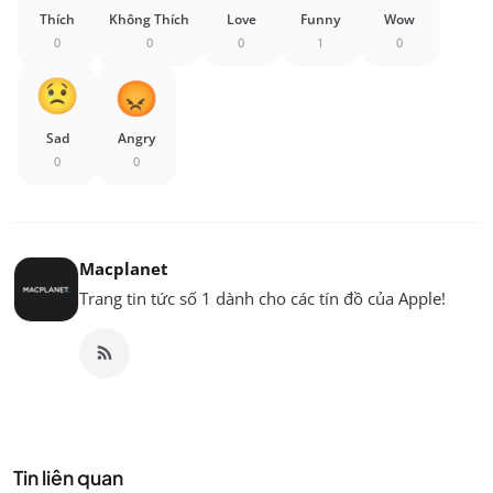
Thích
Không Thích
Love
Funny
Wow
0
0
0
1
0
Sad
Angry
0
0
Macplanet
Trang tin tức số 1 dành cho các tín đồ của Apple!
Tin liên quan