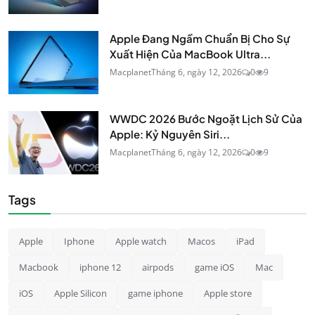
Apple Đang Ngầm Chuẩn Bị Cho Sự
Xuất Hiện Của MacBook Ultra...
Macplanet
Tháng 6, ngày 12, 2026
0
9
WWDC 2026 Bước Ngoặt Lịch Sử Của
Apple: Kỷ Nguyên Siri...
Macplanet
Tháng 6, ngày 12, 2026
0
9
Tags
Apple
Iphone
Apple watch
Macos
iPad
Macbook
iphone 12
airpods
game iOS
Mac
iOS
Apple Silicon
game iphone
Apple store