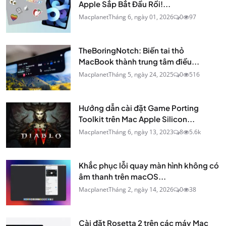
Apple Sắp Bắt Đầu Rồi!...
Macplanet
Tháng 6, ngày 01, 2026
0
97
TheBoringNotch: Biến tai thỏ
MacBook thành trung tâm điều...
Macplanet
Tháng 5, ngày 24, 2025
0
516
Hướng dẫn cài đặt Game Porting
Toolkit trên Mac Apple Silicon...
Macplanet
Tháng 6, ngày 13, 2023
8
5.6k
Khắc phục lỗi quay màn hình không có
âm thanh trên macOS...
Macplanet
Tháng 2, ngày 14, 2026
0
38
Cài đặt Rosetta 2 trên các máy Mac