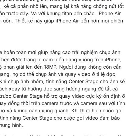
, kể cả phần nhô lên, mang lại khả năng chống nứt tốt
ản trước đây. Và với khung titan bền chắc, iPhone Air
 uốn. Thiết kế này giúp iPhone Air bền hơn mọi phiên
ge hoàn toàn mới giúp nâng cao trải nghiệm chụp ảnh
 tiên được trang bị cảm biến dạng vuông trên iPhone,
độ phân giải lên đến 18MP. Người dùng không còn cần
ang, họ có thể chụp ảnh và quay video ở tỉ lệ dọc
Khi chụp ảnh nhóm, tính năng Center Stage cho ảnh sẽ
ách xoay từ hướng dọc sang hướng ngang để tất cả
rước Center Stage hỗ trợ quay video cực kỳ ổn định ở
ay đồng thời trên camera trước và camera sau với tính
 họ và khung cảnh xung quanh. Khi thực hiện cuộc gọi
tính năng Center Stage cho cuộc gọi video đảm bảo
hung hình.