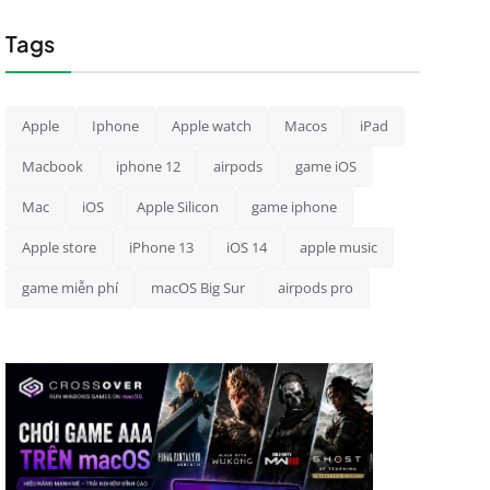
Tags
Apple
Iphone
Apple watch
Macos
iPad
Macbook
iphone 12
airpods
game iOS
Mac
iOS
Apple Silicon
game iphone
Apple store
iPhone 13
iOS 14
apple music
game miễn phí
macOS Big Sur
airpods pro