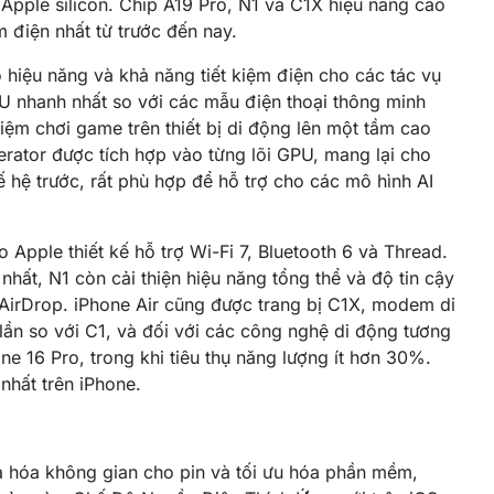
ờ Apple silicon. Chip A19 Pro, N1 và C1X hiệu năng cao
m điện nhất từ trước đến nay.
hiệu năng và khả năng tiết kiệm điện cho các tác vụ
 nhanh nhất so với các mẫu điện thoại thông minh
iệm chơi game trên thiết bị di động lên một tầm cao
ator được tích hợp vào từng lõi GPU, mang lại cho
ế hệ trước, rất phù hợp để hỗ trợ cho các mô hình AI
 Apple thiết kế hỗ trợ Wi-Fi 7, Bluetooth 6 và Thread.
hất, N1 còn cải thiện hiệu năng tổng thể và độ tin cậy
AirDrop. iPhone Air cũng được trang bị C1X, modem di
lần so với C1, và đối với các công nghệ di động tương
 16 Pro, trong khi tiêu thụ năng lượng ít hơn 30%.
nhất trên iPhone.
i đa hóa không gian cho pin và tối ưu hóa phần mềm,