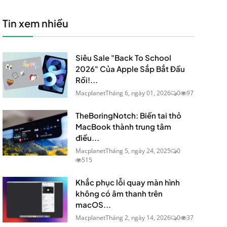
Tin xem nhiều
Siêu Sale "Back To School
2026" Của Apple Sắp Bắt Đầu
Rồi!...
Macplanet
Tháng 6, ngày 01, 2026
0
97
TheBoringNotch: Biến tai thỏ
MacBook thành trung tâm
điều...
Macplanet
Tháng 5, ngày 24, 2025
0
515
Khắc phục lỗi quay màn hình
không có âm thanh trên
macOS...
Macplanet
Tháng 2, ngày 14, 2026
0
37