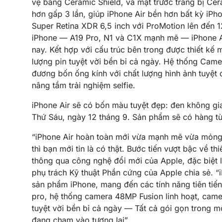
vệ bằng Ceramic Shield, và mặt trước trang bị Cer
hơn gấp 3 lần, giúp iPhone Air bền hơn bất kỳ iPh
Super Retina XDR 6,5 inch với ProMotion lên đến 
iPhone — A19 Pro, N1 và C1X mạnh mẽ — iPhone Air
nay. Kết hợp với cấu trúc bên trong được thiết kế 
lượng pin tuyệt vời bền bỉ cả ngày. Hệ thống Ca
đương bốn ống kính với chất lượng hình ảnh tuyệt 
nâng tầm trải nghiệm selfie.
iPhone Air sẽ có bốn màu tuyệt đẹp: đen không gia
Thứ Sáu, ngày 12 tháng 9. Sản phẩm sẽ có hàng từ
“iPhone Air hoàn toàn mới vừa mạnh mẽ vừa mỏng 
thì bạn mới tin là có thật. Bước tiến vượt bậc về th
thông qua công nghệ đổi mới của Apple, đặc biệt l
phụ trách Kỹ thuật Phần cứng của Apple chia sẻ. 
sản phẩm iPhone, mang đến các tính năng tiên tiế
pro, hệ thống camera 48MP Fusion linh hoạt, camer
tuyệt vời bền bỉ cả ngày — Tất cả gói gọn trong m
đang chạm vào tương lai”.