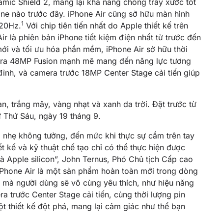
amic Shield 2, mang lại khả năng chống trầy xước tốt
one nào trước đây. iPhone Air cũng sở hữu màn hình
1
120Hz.
Với chip tiên tiến nhất do Apple thiết kế trên
 là phiên bản iPhone tiết kiệm điện nhất từ trước đến
mới và tối ưu hóa phần mềm, iPhone Air sở hữu thời
mera 48MP Fusion mạnh mẽ mang đến năng lực tương
đỉnh, và camera trước 18MP Center Stage cải tiến giúp
n, trắng mây, vàng nhạt và xanh da trời. Đặt trước từ
 Thứ Sáu, ngày 19 tháng 9.
nhẹ không tưởng, đến mức khi thực sự cầm trên tay
iết kế và kỹ thuật chế tạo chỉ có thể thực hiện được
à Apple silicon”, John Ternus, Phó Chủ tịch Cấp cao
“iPhone Air là một sản phẩm hoàn toàn mới trong dòng
n mà người dùng sẽ vô cùng yêu thích, như hiệu năng
a trước Center Stage cải tiến, cùng thời lượng pin
ột thiết kế đột phá, mang lại cảm giác như thể bạn