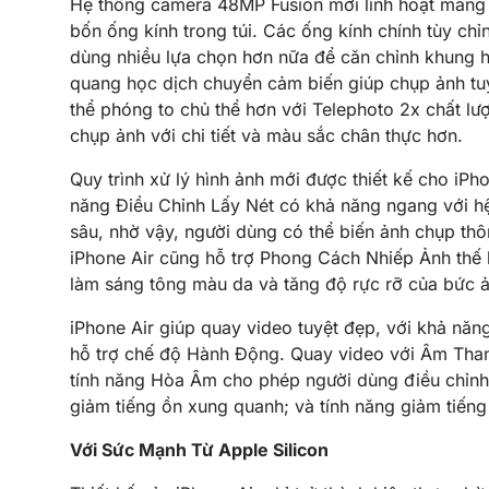
Hệ thống camera 48MP Fusion mới linh hoạt mang
bốn ống kính trong túi. Các ống kính chính tùy c
dùng nhiều lựa chọn hơn nữa để căn chỉnh khung h
quang học dịch chuyển cảm biến giúp chụp ảnh tuy
thể phóng to chủ thể hơn với Telephoto 2x chất l
chụp ảnh với chi tiết và màu sắc chân thực hơn.
Quy trình xử lý hình ảnh mới được thiết kế cho iPh
năng Điều Chỉnh Lấy Nét có khả năng ngang với hệ
sâu, nhờ vậy, người dùng có thể biến ảnh chụp th
iPhone Air cũng hỗ trợ Phong Cách Nhiếp Ảnh thế
làm sáng tông màu da và tăng độ rực rỡ của bức ả
iPhone Air giúp quay video tuyệt đẹp, với khả năn
hỗ trợ chế độ Hành Động. Quay video với Âm Than
tính năng Hòa Âm cho phép người dùng điều chỉnh
giảm tiếng ồn xung quanh; và tính năng giảm tiến
Với Sức Mạnh Từ Apple Silicon