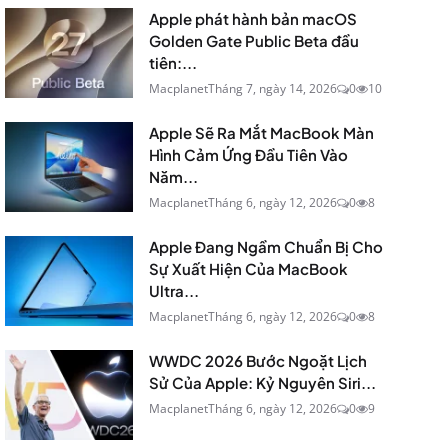
Apple phát hành bản macOS
Golden Gate Public Beta đầu
tiên:...
Macplanet
Tháng 7, ngày 14, 2026
0
10
Apple Sẽ Ra Mắt MacBook Màn
Hình Cảm Ứng Đầu Tiên Vào
Năm...
Macplanet
Tháng 6, ngày 12, 2026
0
8
Apple Đang Ngầm Chuẩn Bị Cho
Sự Xuất Hiện Của MacBook
Ultra...
Macplanet
Tháng 6, ngày 12, 2026
0
8
WWDC 2026 Bước Ngoặt Lịch
Sử Của Apple: Kỷ Nguyên Siri...
Macplanet
Tháng 6, ngày 12, 2026
0
9