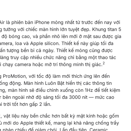
Air là phiên bản iPhone mỏng nhất từ trước đến nay với
 tưởng với chiếc màn hình lớn tuyệt đẹp. Khung titan 5
i độ bóng cao, và phần nhô lên mới ở mặt sau được gia
era, loa và Apple silicon. Thiết kế này giúp tối đa
n ấn tượng bền bỉ cả ngày. Thiết kế mỏng cũng được
dàng truy cập nhiều chức năng chỉ bằng một thao tác
2
chạy camera hoặc mở trí thông minh thị giác.
 ProMotion, với tốc độ làm mới thích ứng lên đến
ng động. Màn hình Luôn Bật hiển thị các thông tin
ng, màn hình sẽ điều chỉnh xuống còn 1Hz để tiết kiệm
r bên ngoài nhờ độ sáng tối đa 3000 nit — mức cao
trời tốt hơn gấp 2 lần.
, vật liệu này bền chắc hơn bất kỳ mặt kính hoặc gốm
hủ mới do Apple thiết kế, mang lại khả năng chống trầy
g phản chiếu để giảm chói. Lần đầu tiên, Ceramic