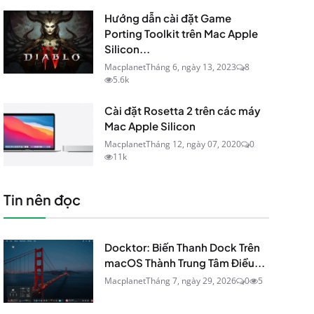
Hướng dẫn cài đặt Game
Porting Toolkit trên Mac Apple
Silicon...
Macplanet
Tháng 6, ngày 13, 2023
8
5.6k
Cài đặt Rosetta 2 trên các máy
Mac Apple Silicon
Macplanet
Tháng 12, ngày 07, 2020
0
11k
Tin nên đọc
Docktor: Biến Thanh Dock Trên
macOS Thành Trung Tâm Điều...
Macplanet
Tháng 7, ngày 29, 2026
0
5