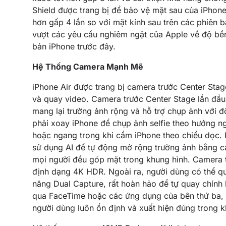
Shield được trang bị để bảo vệ mặt sau của iPhone
hơn gấp 4 lần so với mặt kính sau trên các phiên b
vượt các yêu cầu nghiêm ngặt của Apple về độ bền
bản iPhone trước đây.
Hệ Thống Camera Mạnh Mẽ
iPhone Air được trang bị camera trước Center Sta
và quay video. Camera trước Center Stage lần đầu
mang lại trường ảnh rộng và hỗ trợ chụp ảnh với 
phải xoay iPhone để chụp ảnh selfie theo hướng ng
hoặc ngang trong khi cầm iPhone theo chiều dọc. 
sử dụng AI để tự động mở rộng trường ảnh bằng c
mọi người đều góp mặt trong khung hình. Camera t
định dạng 4K HDR. Ngoài ra, người dùng có thể qu
năng Dual Capture, rất hoàn hảo để tự quay chính
qua FaceTime hoặc các ứng dụng của bên thứ ba, 
người dùng luôn ổn định và xuất hiện đúng trong k