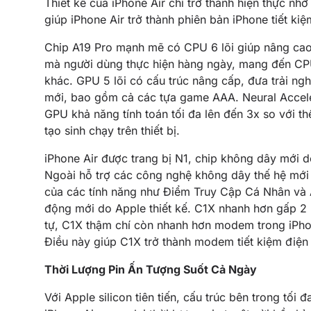
Thiết kế của iPhone Air chỉ trở thành hiện thực nh
giúp iPhone Air trở thành phiên bản iPhone tiết kiệ
Chip A19 Pro mạnh mẽ có CPU 6 lõi giúp nâng cao 
mà người dùng thực hiện hàng ngày, mang đến CPU
khác. GPU 5 lõi có cấu trúc nâng cấp, đưa trải ngh
mới, bao gồm cả các tựa game AAA. Neural Acceler
GPU khả năng tính toán tối đa lên đến 3x so với th
tạo sinh chạy trên thiết bị.
iPhone Air được trang bị N1, chip không dây mới do
Ngoài hỗ trợ các công nghệ không dây thế hệ mới n
của các tính năng như Điểm Truy Cập Cá Nhân và 
động mới do Apple thiết kế. C1X nhanh hơn gấp 2 
tự, C1X thậm chí còn nhanh hơn modem trong iPhone
Điều này giúp C1X trở thành modem tiết kiệm điện 
Thời Lượng Pin Ấn Tượng Suốt Cả Ngày
Với Apple silicon tiên tiến, cấu trúc bên trong tố