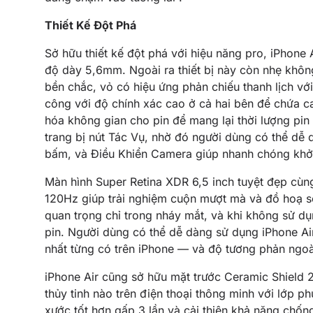
Thiết Kế Đột Phá
Sở hữu thiết kế đột phá với hiệu năng pro, iPhone 
độ dày 5,6mm. Ngoài ra thiết bị này còn nhẹ không
bền chắc, vỏ có hiệu ứng phản chiếu thanh lịch vớ
công với độ chính xác cao ở cả hai bên để chứa cam
hóa không gian cho pin để mang lại thời lượng pi
trang bị nút Tác Vụ, nhờ đó người dùng có thể dễ 
bấm, và Điều Khiển Camera giúp nhanh chóng khởi 
Màn hình Super Retina XDR 6,5 inch tuyệt đẹp cùng
120Hz giúp trải nghiệm cuộn mượt mà và đồ hoạ số
quan trọng chỉ trong nháy mắt, và khi không sử dụ
pin. Người dùng có thể dễ dàng sử dụng iPhone Ai
nhất từng có trên iPhone — và độ tương phản ngoài 
iPhone Air cũng sở hữu mặt trước Ceramic Shield 2
thủy tinh nào trên điện thoại thông minh với lớp p
xước tốt hơn gấp 3 lần và cải thiện khả năng chốn