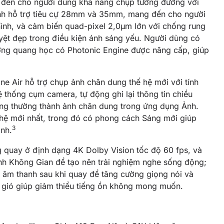
 đến cho người dùng khả năng chụp tương đương với
hỉnh hỗ trợ tiêu cự 28mm và 35mm, mang đến cho người
ình, và cảm biến quad-pixel 2,0µm lớn với chống rung
ệt đẹp trong điều kiện ánh sáng yếu. Người dùng có
ượng quang học có Photonic Engine được nâng cấp, giúp
one Air hỗ trợ chụp ảnh chân dung thế hệ mới với tính
 thống cụm camera, tự động ghi lại thông tin chiều
ông thường thành ảnh chân dung trong ứng dụng Ảnh.
 hệ mới nhất, trong đó có phong cách Sáng mới giúp
3
nh.
g quay ở định dạng 4K Dolby Vision tốc độ 60 fps, và
h Không Gian để tạo nên trải nghiệm nghe sống động;
 âm thanh sau khi quay để tăng cường giọng nói và
g gió giúp giảm thiểu tiếng ồn không mong muốn.