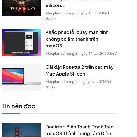
Silicon...
Macplanet
Tháng 6, ngày 13, 2023
8
5.6k
Khắc phục lỗi quay màn hình
không có âm thanh trên
macOS...
Macplanet
Tháng 2, ngày 14, 2026
0
37
Cài đặt Rosetta 2 trên các máy
Mac Apple Silicon
Macplanet
Tháng 12, ngày 07, 2020
0
11k
Tin nên đọc
Docktor: Biến Thanh Dock Trên
macOS Thành Trung Tâm Điều...