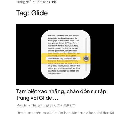
Trang chủ
Tin tức
Glide
Tag: Glide
Tạm biệt xao nhãng, chào đón sự tập
trung với Glide ...
Macplanet
Tháng 4, ngày 29, 2025
0
20
Ứng dụng trên macOS giúp bạn tập trung hơn khi đọc tà