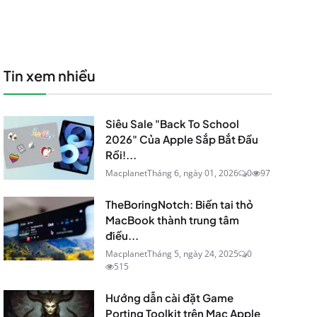
Tin xem nhiều
Siêu Sale "Back To School
2026" Của Apple Sắp Bắt Đầu
Rồi!...
Macplanet
Tháng 6, ngày 01, 2026
0
97
TheBoringNotch: Biến tai thỏ
MacBook thành trung tâm
điều...
Macplanet
Tháng 5, ngày 24, 2025
0
515
Hướng dẫn cài đặt Game
Porting Toolkit trên Mac Apple