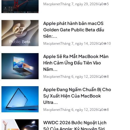
Macplanet
Tháng 7, ngày 29, 2026
0
5
Apple phát hành bản macOS
Golden Gate Public Beta đầu
tiên:...
Macplanet
Tháng 7, ngày 14, 2026
0
10
Apple Sẽ Ra Mắt MacBook Màn
Hình Cảm Ứng Đầu Tiên Vào
Năm...
Macplanet
Tháng 6, ngày 12, 2026
0
8
Apple Đang Ngầm Chuẩn Bị Cho
Sự Xuất Hiện Của MacBook
Ultra...
Macplanet
Tháng 6, ngày 12, 2026
0
8
WWDC 2026 Bước Ngoặt Lịch
Sử Của Apple: Kỷ Nguyên Siri...