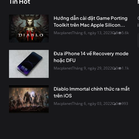
Tin Hot
Hướng dẫn cài đặt Game Porting
Toolkit trên Mac Apple Silicon...
Macplanet
Tháng 6, ngày 13, 2023
8
5.6k
Đưa iPhone 14 về Recovery mode
hoặc DFU
Macplanet
Tháng 9, ngày 29, 2022
0
1.1k
Diablo Immortal chính thức ra mắt
trên iOS
Macplanet
Tháng 6, ngày 03, 2022
0
993