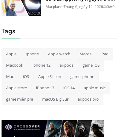
Macplanet
Tháng 6, ngày 12, 2026
0
9
Tags
Apple
Iphone
Apple watch
Macos
iPad
Macbook
iphone 12
airpods
game iOS
Mac
iOS
Apple Silicon
game iphone
Apple store
iPhone 13
iOS 14
apple music
game miễn phí
macOS Big Sur
airpods pro