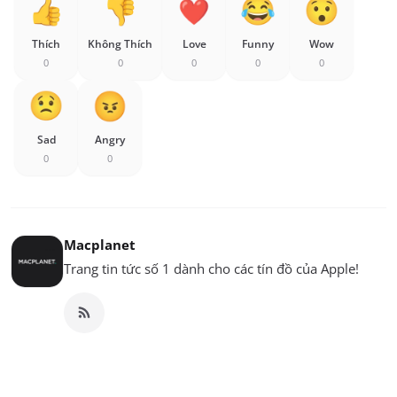
Thích
Không Thích
Love
Funny
Wow
0
0
0
0
0
Sad
Angry
0
0
Macplanet
Trang tin tức số 1 dành cho các tín đồ của Apple!