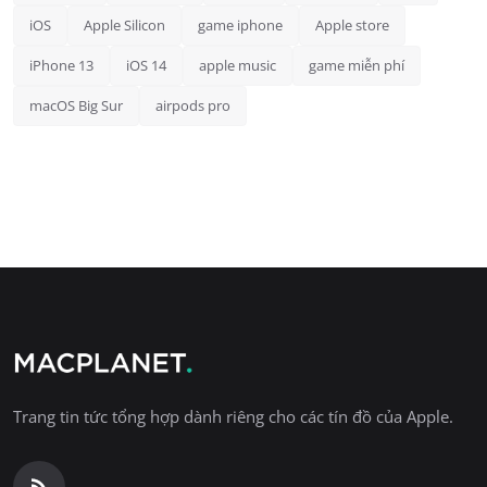
iOS
Apple Silicon
game iphone
Apple store
iPhone 13
iOS 14
apple music
game miễn phí
macOS Big Sur
airpods pro
Trang tin tức tổng hợp dành riêng cho các tín đồ của Apple.