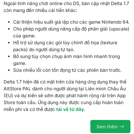
Ngoài tính năng chơi online cho DS, bản cập nhật Delta 1.7
còn mang đến nhiều cải tiến khác:
Cải thiện hiệu suất giả lập cho các game Nintendo 64.
Cho phép người dùng nâng cấp độ phân giải (upscale)
của game.
Hỗ trợ sử dụng các gói tùy chỉnh đồ họa (texture
packs) do người dùng tự tạo.
Bổ sung tùy chọn chụp ảnh màn hình nhanh trong
game.
Sửa nhiều lỗi còn tồn đọng từ các phiên bản trước.
Delta 1.7 hiện đã có mặt trên cửa hàng ứng dụng thay thế
AltStore PAL dành cho người dùng tại Liên minh Châu Âu
(EU) và dự kiến sẽ sớm được phát hành rộng rãi trên App
Store toàn cầu. Ứng dụng này được cung cấp hoàn toàn
miễn phí và có thể được
tải về từ đây
.
Xem thêm