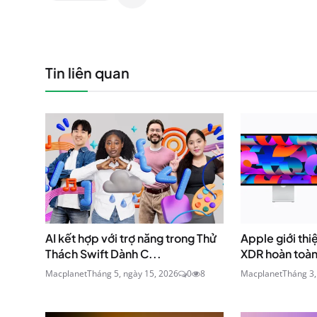
Tin liên quan
AI kết hợp với trợ năng trong Thử
Apple giới thi
Thách Swift Dành C...
XDR hoàn toàn
Macplanet
Tháng 5, ngày 15, 2026
0
8
Macplanet
Tháng 3,