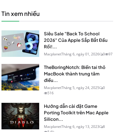
Tin xem nhiều
Siêu Sale "Back To School
2026" Của Apple Sắp Bắt Đầu
Rồi!...
Macplanet
Tháng 6, ngày 01, 2026
0
97
TheBoringNotch: Biến tai thỏ
MacBook thành trung tâm
điều...
Macplanet
Tháng 5, ngày 24, 2025
0
516
Hướng dẫn cài đặt Game
Porting Toolkit trên Mac Apple
Silicon...
Macplanet
Tháng 6, ngày 13, 2023
8
5.6k