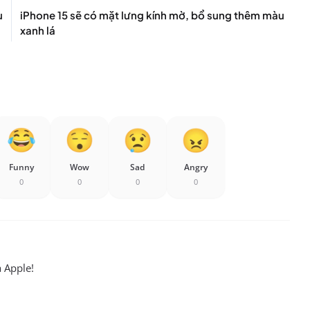
u
iPhone 15 sẽ có mặt lưng kính mờ, bổ sung thêm màu
xanh lá
Funny
Wow
Sad
Angry
0
0
0
0
a Apple!