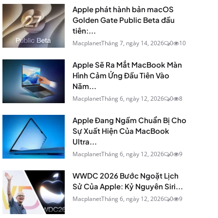
Apple phát hành bản macOS
Golden Gate Public Beta đầu
tiên:...
Macplanet
Tháng 7, ngày 14, 2026
0
10
Apple Sẽ Ra Mắt MacBook Màn
Hình Cảm Ứng Đầu Tiên Vào
Năm...
Macplanet
Tháng 6, ngày 12, 2026
0
8
Apple Đang Ngầm Chuẩn Bị Cho
Sự Xuất Hiện Của MacBook
Ultra...
Macplanet
Tháng 6, ngày 12, 2026
0
9
WWDC 2026 Bước Ngoặt Lịch
Sử Của Apple: Kỷ Nguyên Siri...
Macplanet
Tháng 6, ngày 12, 2026
0
9