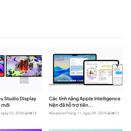
ệu Studio Display
Các tính năng Apple Intelligence
 mới
hiện đã hỗ trợ tiến...
 ngày 03, 2026
0
14
Macplanet
Tháng 11, ngày 09, 2025
0
13