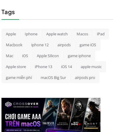
Tags
Apple
Iphone
Apple watch
Macos
iPad
Macbook
iphone 12
airpods
game iOS
Mac
iOS
Apple Silicon
game iphone
Apple store
iPhone 13
iOS 14
apple music
game miễn phí
macOS Big Sur
airpods pro