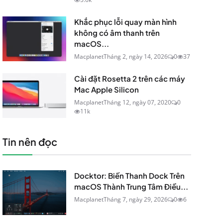
Khắc phục lỗi quay màn hình
không có âm thanh trên
macOS...
Macplanet
Tháng 2, ngày 14, 2026
0
37
Cài đặt Rosetta 2 trên các máy
Mac Apple Silicon
Macplanet
Tháng 12, ngày 07, 2020
0
11k
Tin nên đọc
Docktor: Biến Thanh Dock Trên
macOS Thành Trung Tâm Điều...
Macplanet
Tháng 7, ngày 29, 2026
0
6