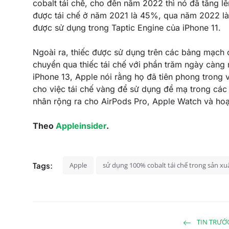
cobalt tái chế, cho đến năm 2022 thì nó đã tăng 
được tái chế ở năm 2021 là 45%, qua năm 2022 là 7
được sử dụng trong Taptic Engine của
iPhone
11.
Ngoài ra, thiếc được sử dụng trên các bảng mạch 
chuyển qua thiếc tái chế với phần trăm ngày càng 
iPhone 13, Apple nói rằng họ đã tiên phong trong 
cho việc tái chế vàng để sử dụng để mạ trong cá
nhân rộng ra cho
AirPods Pro
,
Apple Watch
và hoạ
Theo
Appleinsider
.
Tags:
Apple
sử dụng 100% cobalt tái chế trong sản xu
TIN TRƯỚ