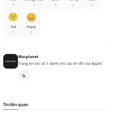
0
0
0
0
0
Sad
Angry
0
0
Macplanet
Trang tin tức số 1 dành cho các tín đồ của Apple!
Tin liên quan