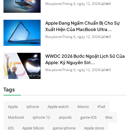
Macplanet
Tháng 6, ngày 12, 2026
0
8
Apple Đang Ngầm Chuẩn Bị Cho Sự
Xuất Hiện Của MacBook Ultra...
Macplanet
Tháng 6, ngày 12, 2026
0
9
WWDC 2026 Bước Ngoặt Lịch Sử Của
Apple: Kỷ Nguyên Siri...
Macplanet
Tháng 6, ngày 12, 2026
0
9
Tags
Apple
Iphone
Apple watch
Macos
iPad
Macbook
iphone 12
airpods
game iOS
Mac
iOS
Apple Silicon
game iphone
Apple store