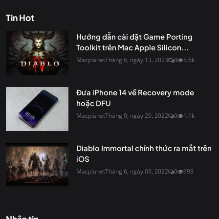
Tin Hot
Hướng dẫn cài đặt Game Porting
Toolkit trên Mac Apple Silicon...
Macplanet
Tháng 6, ngày 13, 2023
8
5.6k
Đưa iPhone 14 về Recovery mode
hoặc DFU
Macplanet
Tháng 9, ngày 29, 2022
0
1.1k
Diablo Immortal chính thức ra mắt trên
iOS
Macplanet
Tháng 6, ngày 03, 2022
0
993
Nhận tin