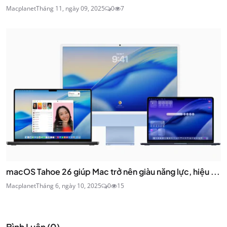
Macplanet
Tháng 11, ngày 09, 2025
0
7
macOS Tahoe 26 giúp Mac trở nên giàu năng lực, hiệu ...
Macplanet
Tháng 6, ngày 10, 2025
0
15
Bình Luận (
0
)