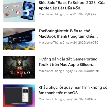
Siêu Sale "Back To School 2026" Của
Apple Sắp Bắt Đầu Rồi!...
Macplanet
Tháng 6, ngày 01, 2026
0
97
TheBoringNotch: Biến tai thỏ
MacBook thành trung tâm điều...
Macplanet
Tháng 5, ngày 24, 2025
0
516
Hướng dẫn cài đặt Game Porting
Toolkit trên Mac Apple Silicon...
Macplanet
Tháng 6, ngày 13, 2023
8
5.6k
Khắc phục lỗi quay màn hình không có
âm thanh trên macOS...
Macplanet
Tháng 2, ngày 14, 2026
0
37