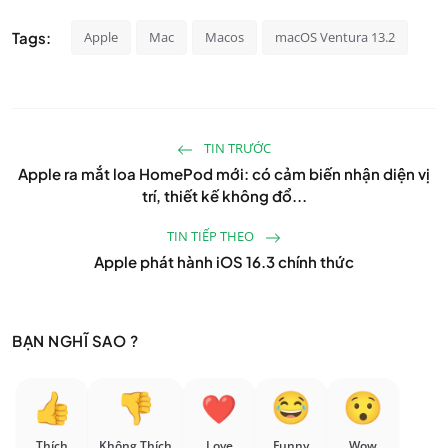
Tags:
Apple
Mac
Macos
macOS Ventura 13.2
TIN TRƯỚC
Apple ra mắt loa HomePod mới: có cảm biến nhận diện vị
trí, thiết kế không đổ...
TIN TIẾP THEO
Apple phát hành iOS 16.3 chính thức
BẠN NGHĨ SAO ?
Thích
Không Thích
Love
Funny
Wow