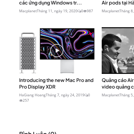
các ứng dụng Windows tr...
Air pods tại 
Macplanet
Tháng 11, ngày 19, 2020
0
987
Macplanet
Tháng 8,
Introducing the new Mac Pro and
Quảng cáo Air
Pro Display XDR
video quảng c
HaGiang Hoang
Tháng 7, ngày 24, 2019
0
Macplanet
Tháng 5,
257
Bình Luận (
0
)