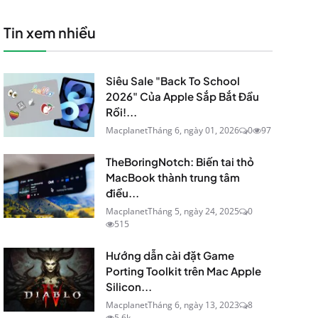
Tin xem nhiều
Siêu Sale "Back To School
2026" Của Apple Sắp Bắt Đầu
Rồi!...
Macplanet
Tháng 6, ngày 01, 2026
0
97
TheBoringNotch: Biến tai thỏ
MacBook thành trung tâm
điều...
Macplanet
Tháng 5, ngày 24, 2025
0
515
Hướng dẫn cài đặt Game
Porting Toolkit trên Mac Apple
Silicon...
Macplanet
Tháng 6, ngày 13, 2023
8
5.6k