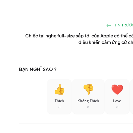
TIN TRƯỚ
Chiếc tai nghe full-size sắp tới của Apple có thể c
điều khiển cảm ứng cử ch
BẠN NGHĨ SAO ?
Thích
Không Thích
Love
0
0
0