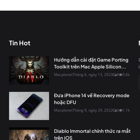
Tin Hot
Hướng dẫn cài đặt Game Porting
Toolkit trên Mac Apple Silicon...
Macplanet
Tháng 6, ngày 13, 2023
8
5.6k
Đưa iPhone 14 về Recovery mode
hoặc DFU
Macplanet
Tháng 9, ngày 29, 2022
0
1.1k
Diablo Immortal chính thức ra mắt
trên iOS