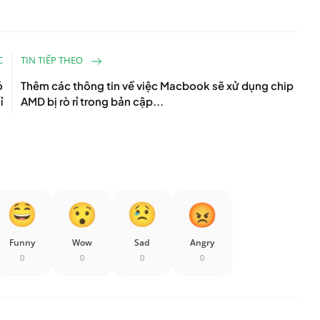
C
TIN TIẾP THEO
ó
Thêm các thông tin về việc Macbook sẽ xử dụng chip
ỉ
AMD bị rò rỉ trong bản cập...
Funny
Wow
Sad
Angry
0
0
0
0