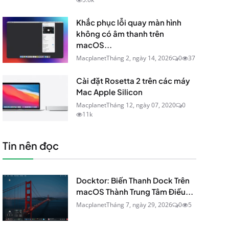
Khắc phục lỗi quay màn hình
không có âm thanh trên
macOS...
Macplanet
Tháng 2, ngày 14, 2026
0
37
Cài đặt Rosetta 2 trên các máy
Mac Apple Silicon
Macplanet
Tháng 12, ngày 07, 2020
0
11k
Tin nên đọc
Docktor: Biến Thanh Dock Trên
macOS Thành Trung Tâm Điều...
Macplanet
Tháng 7, ngày 29, 2026
0
5