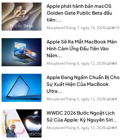
Apple phát hành bản macOS
Golden Gate Public Beta đầu
tiên:...
Macplanet
Tháng 7, ngày 14, 2026
0
10
Apple Sẽ Ra Mắt MacBook Màn
Hình Cảm Ứng Đầu Tiên Vào
Năm...
Macplanet
Tháng 6, ngày 12, 2026
0
8
Apple Đang Ngầm Chuẩn Bị Cho
Sự Xuất Hiện Của MacBook
Ultra...
Macplanet
Tháng 6, ngày 12, 2026
0
8
WWDC 2026 Bước Ngoặt Lịch
Sử Của Apple: Kỷ Nguyên Siri...
Macplanet
Tháng 6, ngày 12, 2026
0
9