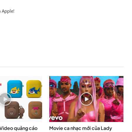
a Apple!
 Video quảng cáo
Movie ca nhạc mới của Lady