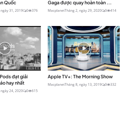
Hàn Quốc
Gaga được quay hoàn toàn ...
 ngày 31, 2019
0
376
Macplanet
Tháng 2, ngày 29, 2020
0
414
Pods đạt giải
Apple TV+: The Morning Show
áo hay nhất
Macplanet
Tháng 8, ngày 13, 2019
0
332
 ngày 24, 2020
0
615