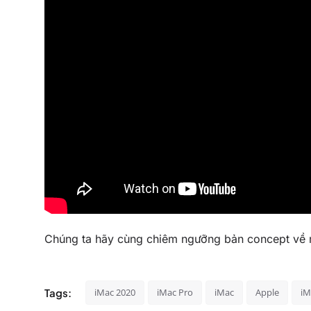
Chúng ta hãy cùng chiêm ngưỡng bản concept về 
Tags:
iMac 2020
iMac Pro
iMac
Apple
iM