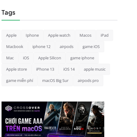
Tags
Apple
Iphone
Apple watch
Macos
iPad
Macbook
iphone 12
airpods
game iOS
Mac
iOS
Apple Silicon
game iphone
Apple store
iPhone 13
iOS 14
apple music
game miễn phí
macOS Big Sur
airpods pro