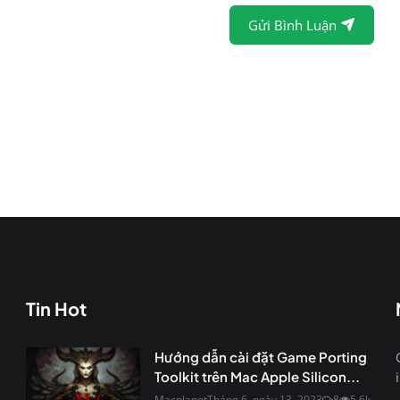
Gửi Bình Luận
Tin Hot
Hướng dẫn cài đặt Game Porting
Toolkit trên Mac Apple Silicon...
Macplanet
Tháng 6, ngày 13, 2023
8
5.6k