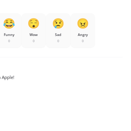
Funny
Wow
Sad
Angry
0
0
0
0
a Apple!