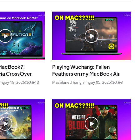
 MacBook?!
Playing Wuchang: Fallen
via CrossOver
Feathers on my MacBook Air
 ngày 18, 2026
0
13
Macplanet
Tháng 8, ngày 05, 2025
0
8