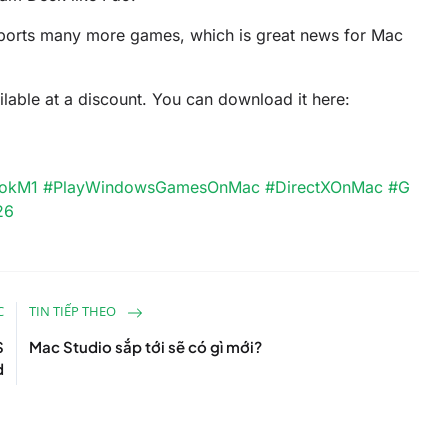
ports many more games, which is great news for Mac
ilable at a discount. You can download it here:
okM1
#PlayWindowsGamesOnMac
#DirectXOnMac
#G
26
C
TIN TIẾP THEO
S
Mac Studio sắp tới sẽ có gì mới?
d