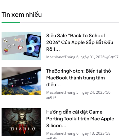
Tin xem nhiều
Siêu Sale "Back To School
2026" Của Apple Sắp Bắt Đầu
Rồi!...
Macplanet
Tháng 6, ngày 01, 2026
0
97
TheBoringNotch: Biến tai thỏ
MacBook thành trung tâm
điều...
Macplanet
Tháng 5, ngày 24, 2025
0
515
Hướng dẫn cài đặt Game
Porting Toolkit trên Mac Apple
Silicon...
Macplanet
Tháng 6, ngày 13, 2023
8
5.6k