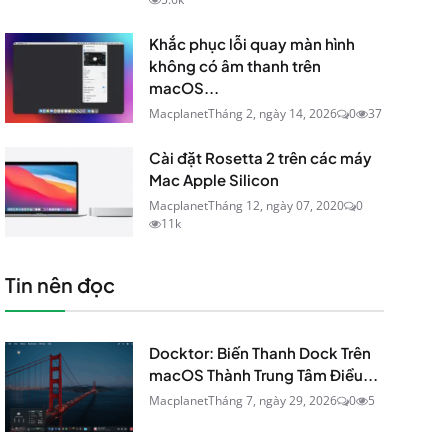
Khắc phục lỗi quay màn hình
không có âm thanh trên
macOS...
Macplanet
Tháng 2, ngày 14, 2026
0
37
Cài đặt Rosetta 2 trên các máy
Mac Apple Silicon
Macplanet
Tháng 12, ngày 07, 2020
0
11k
Tin nên đọc
Docktor: Biến Thanh Dock Trên
macOS Thành Trung Tâm Điều...
Macplanet
Tháng 7, ngày 29, 2026
0
5