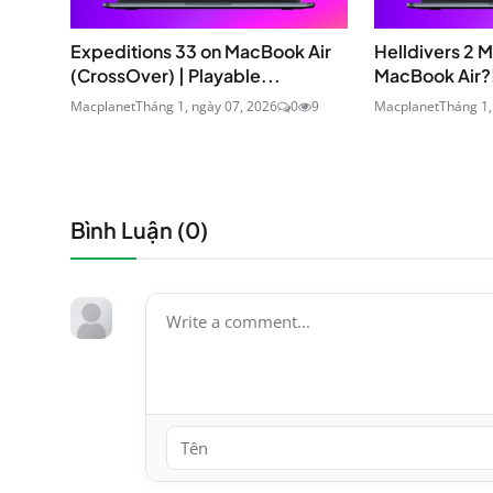
Expeditions 33 on MacBook Air
Helldivers 2 M
(CrossOver) | Playable...
MacBook Air?!
Macplanet
Tháng 1, ngày 07, 2026
0
9
Macplanet
Tháng 1,
Bình Luận (
0
)