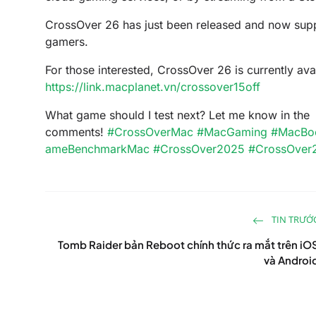
CrossOver 26 has just been released and now sup
gamers.
For those interested, CrossOver 26 is currently ava
https://link.macplanet.vn/crossover15off
What game should I test next? Let me know in the
comments!
#CrossOverMac
#MacGaming
#MacBo
ameBenchmarkMac
#CrossOver2025
#CrossOver
TIN TRƯỚ
Tomb Raider bản Reboot chính thức ra mắt trên iO
và Androi