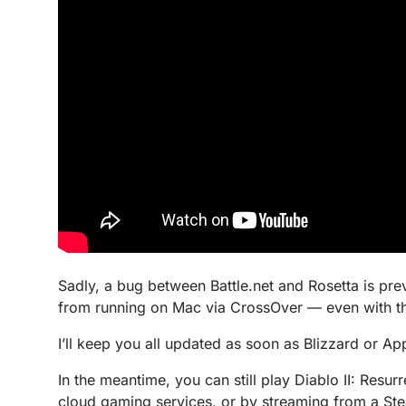
Sadly, a bug between Battle.net and Rosetta is pre
from running on Mac via CrossOver — even with th
I’ll keep you all updated as soon as Blizzard or Appl
In the meantime, you can still play Diablo II: Res
cloud gaming services, or by streaming from a Ste