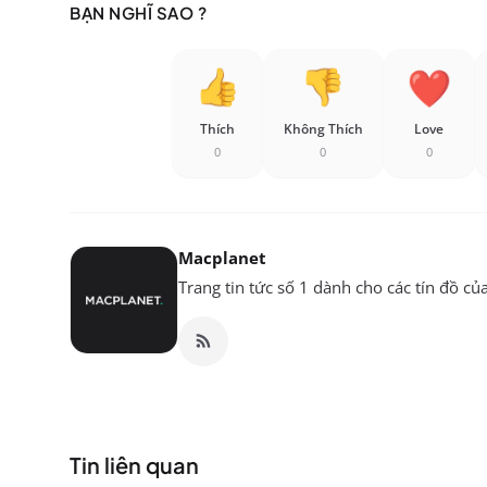
BẠN NGHĨ SAO ?
Thích
Không Thích
Love
0
0
0
Macplanet
Trang tin tức số 1 dành cho các tín đồ củ
Tin liên quan