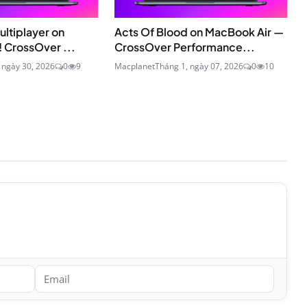
ultiplayer on
Acts Of Blood on MacBook Air —
 CrossOver ...
CrossOver Performance...
 ngày 30, 2026
0
9
Macplanet
Tháng 1, ngày 07, 2026
0
10