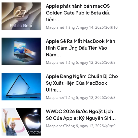
Apple phát hành bản macOS
Golden Gate Public Beta đầu
tiên:...
Macplanet
Tháng 7, ngày 14, 2026
0
10
Apple Sẽ Ra Mắt MacBook Màn
Hình Cảm Ứng Đầu Tiên Vào
Năm...
Macplanet
Tháng 6, ngày 12, 2026
0
8
Apple Đang Ngầm Chuẩn Bị Cho
Sự Xuất Hiện Của MacBook
Ultra...
Macplanet
Tháng 6, ngày 12, 2026
0
8
WWDC 2026 Bước Ngoặt Lịch
Sử Của Apple: Kỷ Nguyên Siri...
Macplanet
Tháng 6, ngày 12, 2026
0
9