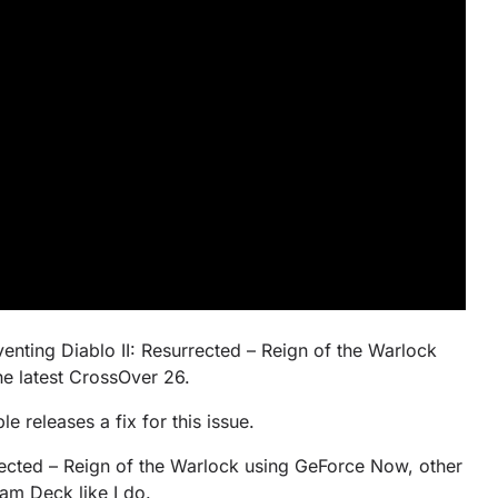
venting Diablo II: Resurrected – Reign of the Warlock
e latest CrossOver 26.
e releases a fix for this issue.
urrected – Reign of the Warlock using GeForce Now, other
am Deck like I do.