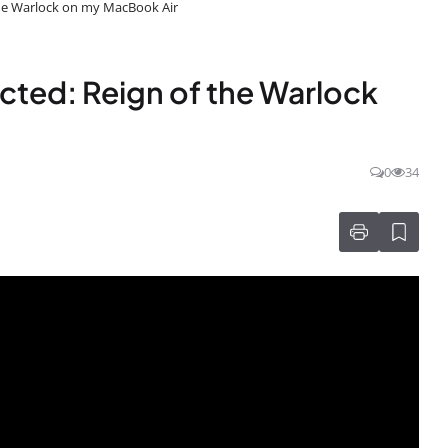
 the Warlock on my MacBook Air
ected: Reign of the Warlock
0
34