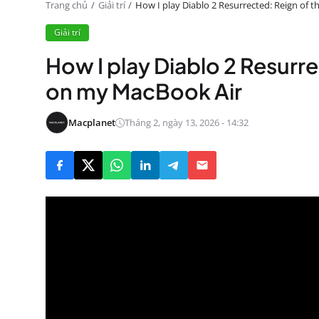
Trang chủ
Giải trí
How I play Diablo 2 Resurrected: Reign of
Giải trí
How I play Diablo 2 Resurr
on my MacBook Air
Macplanet
Tháng 2, ngày 13, 2026 - 14:32