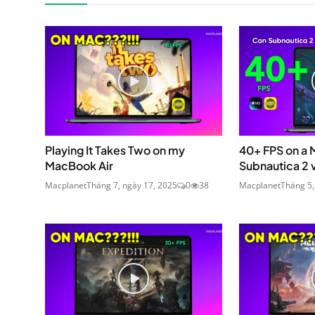
Playing It Takes Two on my
40+ FPS on a
MacBook Air
Subnautica 2 
Macplanet
Tháng 7, ngày 17, 2025
0
38
Macplanet
Tháng 5,