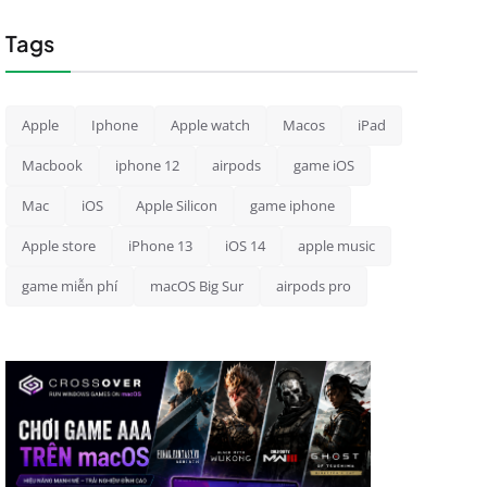
Tags
Apple
Iphone
Apple watch
Macos
iPad
Macbook
iphone 12
airpods
game iOS
Mac
iOS
Apple Silicon
game iphone
Apple store
iPhone 13
iOS 14
apple music
game miễn phí
macOS Big Sur
airpods pro