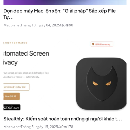
Dọn dẹp máy Mac lộn xộn: "Giải pháp" Sắp xếp File
Tự...
Macplanet
Tháng 10, ngày 04, 2025
0
90
Stealthly: Kiểm soát hoàn toàn những gì người khác t...
Macplanet
Tháng 5, ngày 15, 2025
0
178