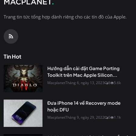
Trang tin tức tổng hợp dành riêng cho các tín đồ của Apple.
Tin Hot
Hướng dẫn cài đặt Game Porting
Toolkit trên Mac Apple Silicon...
Macplanet
Tháng 6, ngày 13, 2023
8
5.6k
Đưa iPhone 14 về Recovery mode
hoặc DFU
Macplanet
Tháng 9, ngày 29, 2022
0
1.1k