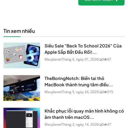
Tin xem nhiều
Siêu Sale "Back To School 2026" Của
Apple Sắp Bắt Đầu Rồi!...
Macplanet
Tháng 6, ngày 01, 2026
0
97
TheBoringNotch: Biến tai thỏ
MacBook thành trung tâm điều...
Macplanet
Tháng 5, ngày 24, 2025
0
515
Khắc phục lỗi quay màn hình không có
âm thanh trên macOS...
Macplanet
Tháng 2, ngày 14, 2026
0
37