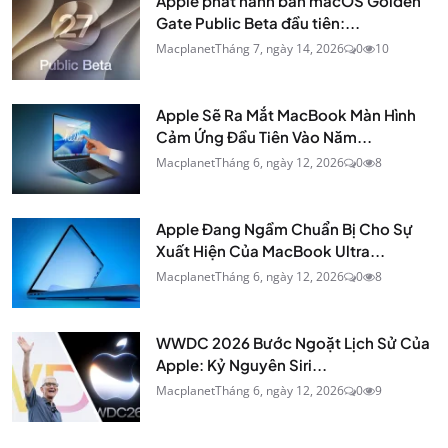
Apple phát hành bản macOS Golden
Gate Public Beta đầu tiên:...
Macplanet
Tháng 7, ngày 14, 2026
0
10
Apple Sẽ Ra Mắt MacBook Màn Hình
Cảm Ứng Đầu Tiên Vào Năm...
Macplanet
Tháng 6, ngày 12, 2026
0
8
Apple Đang Ngầm Chuẩn Bị Cho Sự
Xuất Hiện Của MacBook Ultra...
Macplanet
Tháng 6, ngày 12, 2026
0
8
WWDC 2026 Bước Ngoặt Lịch Sử Của
Apple: Kỷ Nguyên Siri...
Macplanet
Tháng 6, ngày 12, 2026
0
9