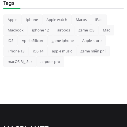
Tags
Apple
Iphone
Apple watch
Macos
iPad
Macbook
iphone 12
airpods
game iOS
Mac
iOS
Apple Silicon
game iphone
Apple store
iPhone 13
iOS 14
apple music
game miễn phí
macOS Big Sur
airpods pro