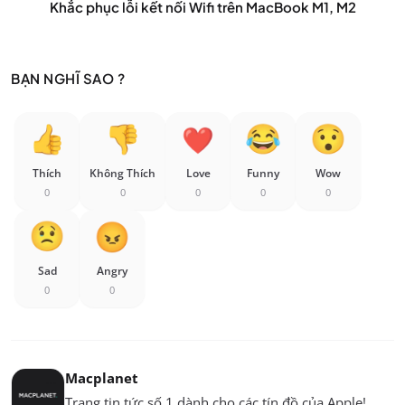
Khắc phục lỗi kết nối Wifi trên MacBook M1, M2
BẠN NGHĨ SAO ?
Thích
Không Thích
Love
Funny
Wow
0
0
0
0
0
Sad
Angry
0
0
Macplanet
Trang tin tức số 1 dành cho các tín đồ của Apple!