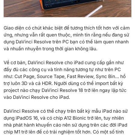
Giao diện có chút khác biệt để tương thích tốt hơn với cảm
ứng, nhưng vẫn rất quen thuộc, mình tin rằng nếu đang sử
dụng DaVinci Resolve trên PC bạn có thể làm quen nhanh
và nhuần nhuyễn trong thời gian không lâu.
Về cơ bản, DaVinci Resolve cho iPad cung cấp gần như
đầy đủ các công cụ và tính năng tương tự như trên PC
như: Cut Page, Source Tape, Fast Review, Sync Bin… hổ
trợ luôn 3D và cả HDR. Người dùng có thể import bất kỳ
project nào chạy
DaVinci Resolve 18
trở lên ngay lập tức
vào DaVinci Resolve cho iPad.
DaVinci Resolve có thể chạy trên bất kỳ mẫu iPad nào sử
dụng
iPadOS 16
, và có chip A12 Bionic trở lên, tuy nhiên
nhà phát hành khuyến cáo nên sử dụng trên các đời iPad
chip
M1
trở lên để có trải nghiệm tốt hơn. Có một số tính