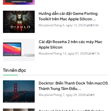
Hướng dẫn cài đặt Game Porting
Toolkit trên Mac Apple Silicon...
Macplanet
Tháng 6, ngày 13, 2023
8
5.6k
Cài đặt Rosetta 2 trên các máy Mac
Apple Silicon
Macplanet
Tháng 12, ngày 07, 2020
0
11k
Tin nên đọc
Docktor: Biến Thanh Dock Trên macOS
Thành Trung Tâm Điều...
Macplanet
Tháng 7, ngày 29, 2026
0
5