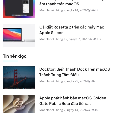
âm thanh trên macOS...
Macplanet
Tháng 2, ngày 14, 2026
0
37
Cài đặt Rosetta 2 trên các máy Mac
Apple Silicon
Macplanet
Tháng 12, ngày 07, 2020
0
11k
Tin nên đọc
Docktor: Biến Thanh Dock Trên macOS
Thành Trung Tâm Điều...
Macplanet
Tháng 7, ngày 29, 2026
0
6
Apple phát hành bản macOS Golden
Gate Public Beta đầu tiên:...
Macplanet
Tháng 7, ngày 14, 2026
0
10