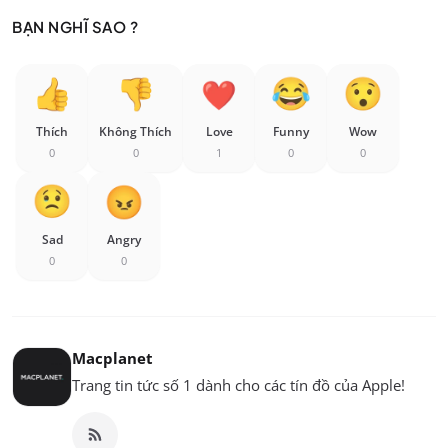
BẠN NGHĨ SAO ?
Thích
Không Thích
Love
Funny
Wow
0
0
1
0
0
Sad
Angry
0
0
Macplanet
Trang tin tức số 1 dành cho các tín đồ của Apple!