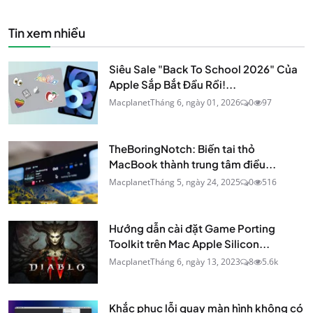
Tin xem nhiều
Siêu Sale "Back To School 2026" Của
Apple Sắp Bắt Đầu Rồi!...
Macplanet
Tháng 6, ngày 01, 2026
0
97
TheBoringNotch: Biến tai thỏ
MacBook thành trung tâm điều...
Macplanet
Tháng 5, ngày 24, 2025
0
516
Hướng dẫn cài đặt Game Porting
Toolkit trên Mac Apple Silicon...
Macplanet
Tháng 6, ngày 13, 2023
8
5.6k
Khắc phục lỗi quay màn hình không có