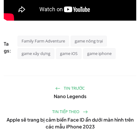
Family Farm Adventure
game nông trại
Ta
gs:
game xây dựng
game iOS
game iphone
TIN TRƯỚC
Nano Legends
TIN TIẾP THEO
Apple sẽ trang bị cảm biến Face ID ẩn dưới màn hình trên
các mẫu iPhone 2023