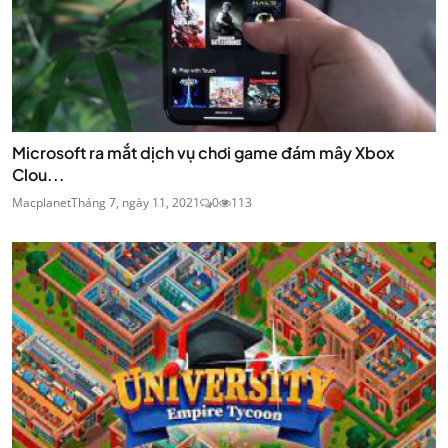
Microsoft ra mắt dịch vụ chơi game đám mây Xbox
Clou...
Macplanet
Tháng 7, ngày 11, 2021
0
113