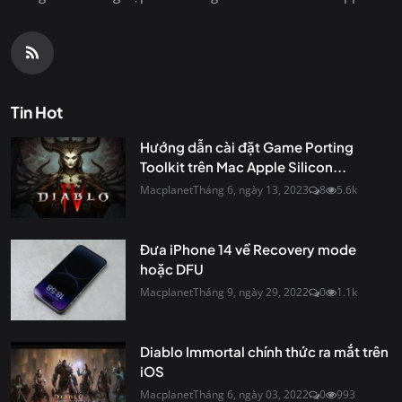
Tin Hot
Hướng dẫn cài đặt Game Porting
Toolkit trên Mac Apple Silicon...
Macplanet
Tháng 6, ngày 13, 2023
8
5.6k
Đưa iPhone 14 về Recovery mode
hoặc DFU
Macplanet
Tháng 9, ngày 29, 2022
0
1.1k
Diablo Immortal chính thức ra mắt trên
iOS
Macplanet
Tháng 6, ngày 03, 2022
0
993