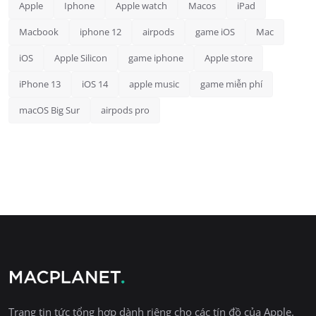
Apple
Iphone
Apple watch
Macos
iPad
Macbook
iphone 12
airpods
game iOS
Mac
iOS
Apple Silicon
game iphone
Apple store
iPhone 13
iOS 14
apple music
game miễn phí
macOS Big Sur
airpods pro
Trang tin tức tổng hợp dành riêng cho các tín đồ của Apple.