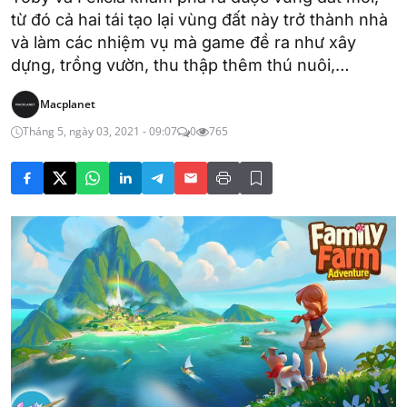
từ đó cả hai tái tạo lại vùng đất này trở thành nhà
và làm các nhiệm vụ mà game đề ra như xây
dựng, trồng vườn, thu thập thêm thú nuôi,…
Macplanet
Tháng 5, ngày 03, 2021 - 09:07
0
765