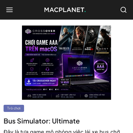
Trò chơi
Bus Simulator: Ultimate
Đây là tựa game mô phỏng việc lái xe bus chở