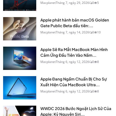
Macplanet
Tháng 7, ngày 29, 2026
0
5
Apple phát hành bản macOS Golden
Gate Public Beta đầu tiên:...
Macplanet
Tháng 7, ngày 14, 2026
0
10
Apple Sẽ Ra Mắt MacBook Màn Hình
Cảm Ứng Đầu Tiên Vào Năm...
Macplanet
Tháng 6, ngày 12, 2026
0
8
Apple Đang Ngầm Chuẩn Bị Cho Sự
Xuất Hiện Của MacBook Ultra...
Macplanet
Tháng 6, ngày 12, 2026
0
8
WWDC 2026 Bước Ngoặt Lịch Sử Của
Apple: Kỷ Nguyên Siri...