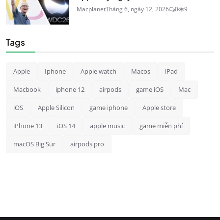
Macplanet
Tháng 6, ngày 12, 2026
0
9
Tags
Apple
Iphone
Apple watch
Macos
iPad
Macbook
iphone 12
airpods
game iOS
Mac
iOS
Apple Silicon
game iphone
Apple store
iPhone 13
iOS 14
apple music
game miễn phí
macOS Big Sur
airpods pro