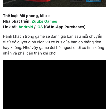
Thể loại: Mô phỏng, lái xe
Nhà phát triển:
Zuuks Games
Link tải:
Android
/
iOS
(Có In-App Purchases)
Hành khách trong game sẽ đánh giá bạn sau mỗi chuyến
đi từ đó quyết định dịch vụ xe bus của bạn có thăng tiến
hay không. Như vậy game đòi hỏi người chơi có tính kiêng
nhẫn và phải cẩn thận khi chơi.