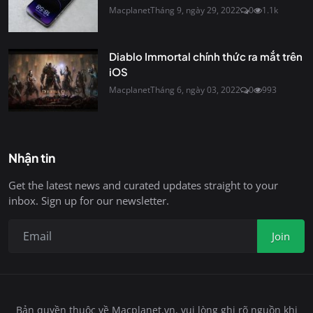
Macplanet
Tháng 9, ngày 29, 2022
0
1.1k
Diablo Immortal chính thức ra mắt trên
iOS
Macplanet
Tháng 6, ngày 03, 2022
0
993
Nhận tin
Get the latest news and curated updates straight to your
inbox. Sign up for our newsletter.
Join
Bản quyền thuộc về Macplanet.vn, vui lòng ghi rõ nguồn khi