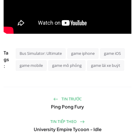
Ta
Bus Simulator: Ultimate
game iphone
game iOS
gs
game mobile
game mô phỏng
game lái xe buýt
:
TIN TRƯỚC
Ping Pong Fury
TIN TIẾP THEO
University Empire Tycoon - Idle