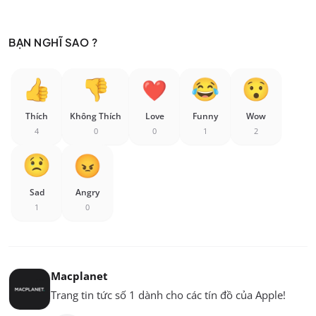
BẠN NGHĨ SAO ?
Thích
Không Thích
Love
Funny
Wow
4
0
0
1
2
Sad
Angry
1
0
Macplanet
Trang tin tức số 1 dành cho các tín đồ của Apple!