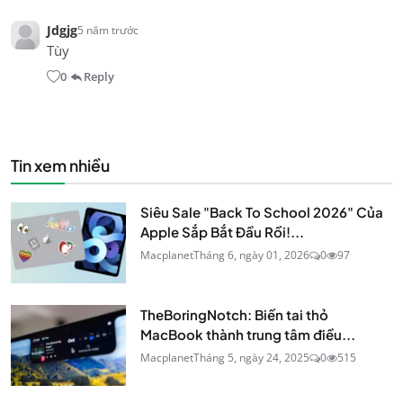
Jdgjg
5 năm trước
Tùy
0
Reply
•
Tin xem nhiều
Siêu Sale "Back To School 2026" Của
Apple Sắp Bắt Đầu Rồi!...
Macplanet
Tháng 6, ngày 01, 2026
0
97
TheBoringNotch: Biến tai thỏ
MacBook thành trung tâm điều...
Macplanet
Tháng 5, ngày 24, 2025
0
515