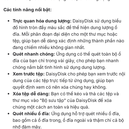
Các tính năng nổi bật:
Trực quan hóa dung lượng:
DaisyDisk sử dụng biểu
đồ hình tròn đầy màu sắc để thể hiện dung lượng ổ
đĩa. Mỗi phân đoạn đại diện cho một thư mục hoặc
tệp, giúp bạn dễ dàng xác định những thành phần nào
đang chiếm nhiều không gian nhất.
Quét nhanh chóng:
Ứng dụng có thể quét toàn bộ ổ
đĩa của bạn chỉ trong vài giây, cho phép bạn nhanh
chóng nắm bắt tình hình sử dụng dung lượng.
Xem trước tệp:
DaisyDisk cho phép bạn xem trước nội
dung của các tệp trực tiếp từ ứng dụng, giúp bạn
quyết định xem có nên xóa chúng hay không.
Xóa tệp dễ dàng:
Bạn có thể kéo và thả các tệp và
thư mục vào "Bộ sưu tập" của DaisyDisk để xóa
chúng một cách an toàn và hiệu quả.
Quét nhiều ổ đĩa:
Ứng dụng hỗ trợ quét nhiều ổ đĩa,
bao gồm cả ổ đĩa trong, ổ đĩa ngoài và thậm chí cả bộ
nhớ đám mây.