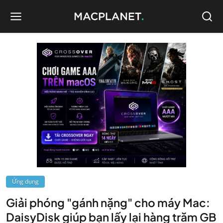
Ứng dụng
Giải phóng "gánh nặng" cho máy Mac:
DaisyDisk giúp bạn lấy lại hàng trăm GB