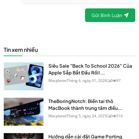
Gửi Bình Luận
Tin xem nhiều
Siêu Sale "Back To School 2026" Của
Apple Sắp Bắt Đầu Rồi!...
Macplanet
Tháng 6, ngày 01, 2026
0
97
TheBoringNotch: Biến tai thỏ
MacBook thành trung tâm điều...
Macplanet
Tháng 5, ngày 24, 2025
0
516
Hướng dẫn cài đặt Game Porting