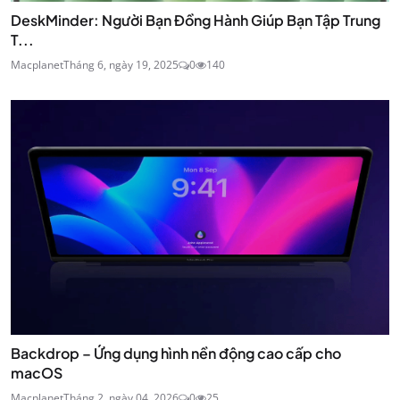
DeskMinder: Người Bạn Đồng Hành Giúp Bạn Tập Trung
T...
Macplanet
Tháng 6, ngày 19, 2025
0
140
Backdrop – Ứng dụng hình nền động cao cấp cho
macOS
Macplanet
Tháng 2, ngày 04, 2026
0
25