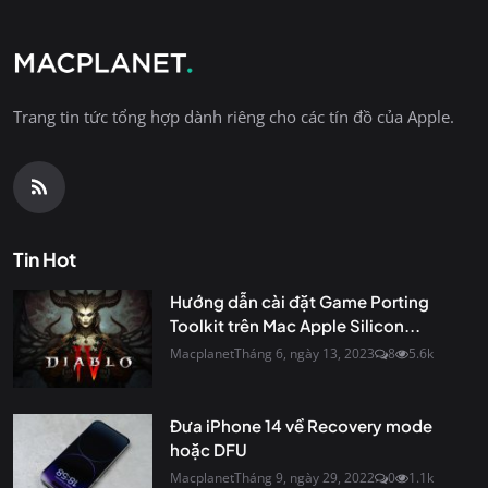
Trang tin tức tổng hợp dành riêng cho các tín đồ của Apple.
Tin Hot
Hướng dẫn cài đặt Game Porting
Toolkit trên Mac Apple Silicon...
Macplanet
Tháng 6, ngày 13, 2023
8
5.6k
Đưa iPhone 14 về Recovery mode
hoặc DFU
Macplanet
Tháng 9, ngày 29, 2022
0
1.1k