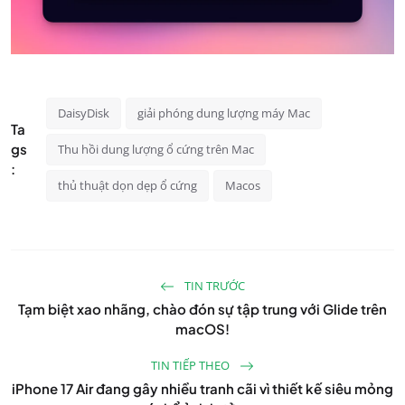
DaisyDisk
giải phóng dung lượng máy Mac
Ta
gs
Thu hồi dung lượng ổ cứng trên Mac
:
thủ thuật dọn dẹp ổ cứng
Macos
TIN TRƯỚC
Tạm biệt xao nhãng, chào đón sự tập trung với Glide trên
macOS!
TIN TIẾP THEO
iPhone 17 Air đang gây nhiều tranh cãi vì thiết kế siêu mỏng