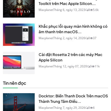
Toolkit trên Mac Apple Silicon...
Macplanet
Tháng 6, ngày 13, 2023
8
5.6k
Khắc phục lỗi quay màn hình không có
âm thanh trên macOS...
Macplanet
Tháng 2, ngày 14, 2026
0
37
Cài đặt Rosetta 2 trên các máy Mac
Apple Silicon
Macplanet
Tháng 12, ngày 07, 2020
0
11k
Tin nên đọc
Docktor: Biến Thanh Dock Trên macOS
Thành Trung Tâm Điều...
Macplanet
Tháng 7, ngày 29, 2026
0
6