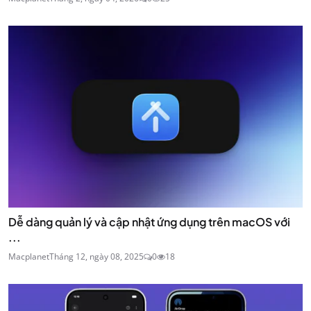
Dễ dàng quản lý và cập nhật ứng dụng trên macOS với
...
Macplanet
Tháng 12, ngày 08, 2025
0
18