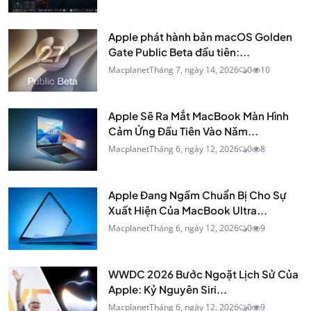
Apple phát hành bản macOS Golden
Gate Public Beta đầu tiên:...
Macplanet
Tháng 7, ngày 14, 2026
0
10
Apple Sẽ Ra Mắt MacBook Màn Hình
Cảm Ứng Đầu Tiên Vào Năm...
Macplanet
Tháng 6, ngày 12, 2026
0
8
Apple Đang Ngầm Chuẩn Bị Cho Sự
Xuất Hiện Của MacBook Ultra...
Macplanet
Tháng 6, ngày 12, 2026
0
9
WWDC 2026 Bước Ngoặt Lịch Sử Của
Apple: Kỷ Nguyên Siri...
Macplanet
Tháng 6, ngày 12, 2026
0
9