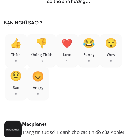
có thể ảnh hưởng...
BẠN NGHĨ SAO ?
Thích
Không Thích
Love
Funny
Wow
0
0
1
0
0
Sad
Angry
0
0
Macplanet
Trang tin tức số 1 dành cho các tín đồ của Apple!