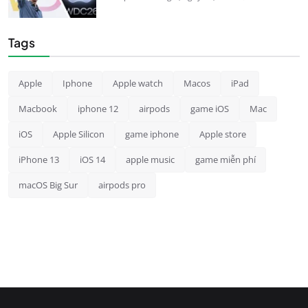
Tags
Apple
Iphone
Apple watch
Macos
iPad
Macbook
iphone 12
airpods
game iOS
Mac
iOS
Apple Silicon
game iphone
Apple store
iPhone 13
iOS 14
apple music
game miễn phí
macOS Big Sur
airpods pro