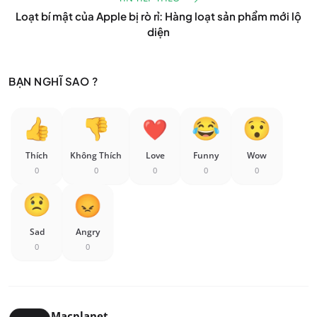
Loạt bí mật của Apple bị rò rỉ: Hàng loạt sản phẩm mới lộ
diện
BẠN NGHĨ SAO ?
Thích
Không Thích
Love
Funny
Wow
0
0
0
0
0
Sad
Angry
0
0
Macplanet