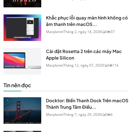
Khắc phục lỗi quay màn hình không có
âm thanh trên macOS...
Macplanet
Tháng 2, ngày 14, 2026
0
37
Cài đặt Rosetta 2 trên các máy Mac
Apple Silicon
Macplanet
Tháng 12, ngày 07, 2020
0
11k
Tin nên đọc
Docktor: Biến Thanh Dock Trên macOS
Thành Trung Tâm Điều...
Macplanet
Tháng 7, ngày 29, 2026
0
6