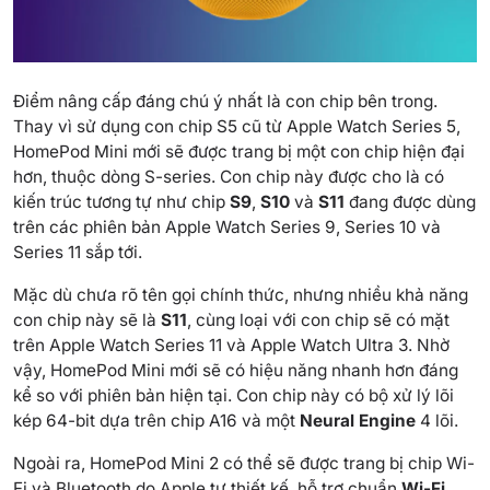
Điểm nâng cấp đáng chú ý nhất là con chip bên trong.
Thay vì sử dụng con chip S5 cũ từ Apple Watch Series 5,
HomePod Mini mới sẽ được trang bị một con chip hiện đại
hơn, thuộc dòng S-series. Con chip này được cho là có
kiến trúc tương tự như chip
S9
,
S10
và
S11
đang được dùng
trên các phiên bản Apple Watch Series 9, Series 10 và
Series 11 sắp tới.
Mặc dù chưa rõ tên gọi chính thức, nhưng nhiều khả năng
con chip này sẽ là
S11
, cùng loại với con chip sẽ có mặt
trên Apple Watch Series 11 và Apple Watch Ultra 3. Nhờ
vậy, HomePod Mini mới sẽ có hiệu năng nhanh hơn đáng
kể so với phiên bản hiện tại. Con chip này có bộ xử lý lõi
kép 64-bit dựa trên chip A16 và một
Neural Engine
4 lõi.
Ngoài ra, HomePod Mini 2 có thể sẽ được trang bị chip Wi-
Fi và Bluetooth do Apple tự thiết kế, hỗ trợ chuẩn
Wi-Fi