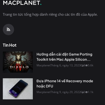
Trang tin tức tổng hợp dành riêng cho các tín đồ của Apple.
Tin Hot
Hướng dẫn cài đặt Game Porting
Toolkit trên Mac Apple Silicon...
Macplanet
Tháng 6, ngày 13, 2023
8
5.6k
Đưa iPhone 14 về Recovery mode
hoặc DFU
Macplanet
Tháng 9, ngày 29, 2022
0
1.1k