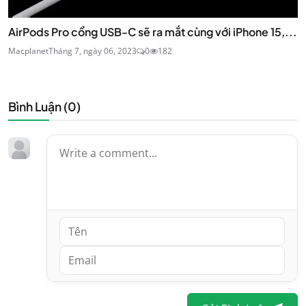
AirPods Pro cổng USB-C sẽ ra mắt cùng với iPhone 15,...
Macplanet
Tháng 7, ngày 06, 2023
0
182
Bình Luận (
0
)