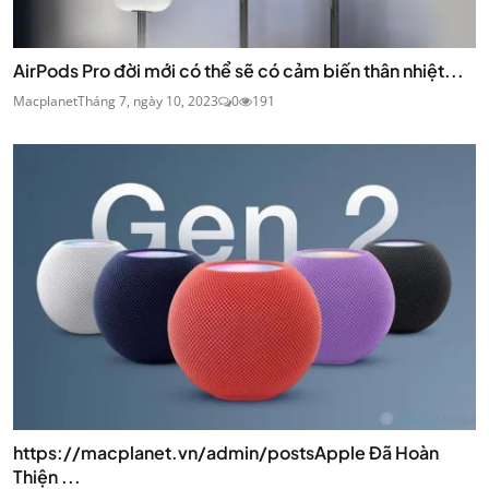
AirPods Pro đời mới có thể sẽ có cảm biến thân nhiệt...
Macplanet
Tháng 7, ngày 10, 2023
0
191
https://macplanet.vn/admin/postsApple Đã Hoàn
Thiện ...