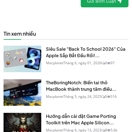
Gửi Bình Luận
Tin xem nhiều
Siêu Sale "Back To School 2026" Của
Apple Sắp Bắt Đầu Rồi!...
Macplanet
Tháng 6, ngày 01, 2026
0
97
TheBoringNotch: Biến tai thỏ
MacBook thành trung tâm điều...
Macplanet
Tháng 5, ngày 24, 2025
0
516
Hướng dẫn cài đặt Game Porting
Toolkit trên Mac Apple Silicon...
Macplanet
Tháng 6, ngày 13, 2023
8
5.6k