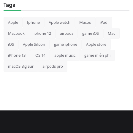
Tags
Apple
Iphone
Apple watch
Macos
iPad
Macbook
iphone 12
airpods
game iOS
Mac
iOS
Apple Silicon
game iphone
Apple store
iPhone 13
iOS 14
apple music
game miễn phí
macOS Big Sur
airpods pro