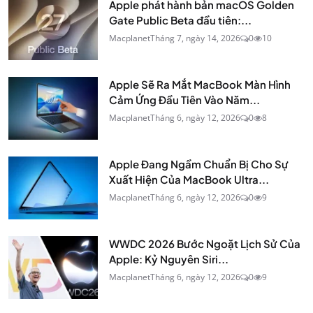
Apple phát hành bản macOS Golden
Gate Public Beta đầu tiên:...
Macplanet
Tháng 7, ngày 14, 2026
0
10
Apple Sẽ Ra Mắt MacBook Màn Hình
Cảm Ứng Đầu Tiên Vào Năm...
Macplanet
Tháng 6, ngày 12, 2026
0
8
Apple Đang Ngầm Chuẩn Bị Cho Sự
Xuất Hiện Của MacBook Ultra...
Macplanet
Tháng 6, ngày 12, 2026
0
9
WWDC 2026 Bước Ngoặt Lịch Sử Của
Apple: Kỷ Nguyên Siri...
Macplanet
Tháng 6, ngày 12, 2026
0
9