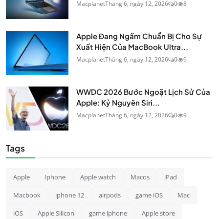
Macplanet
Tháng 6, ngày 12, 2026
0
8
Apple Đang Ngầm Chuẩn Bị Cho Sự
Xuất Hiện Của MacBook Ultra...
Macplanet
Tháng 6, ngày 12, 2026
0
9
WWDC 2026 Bước Ngoặt Lịch Sử Của
Apple: Kỷ Nguyên Siri...
Macplanet
Tháng 6, ngày 12, 2026
0
9
Tags
Apple
Iphone
Apple watch
Macos
iPad
Macbook
iphone 12
airpods
game iOS
Mac
iOS
Apple Silicon
game iphone
Apple store