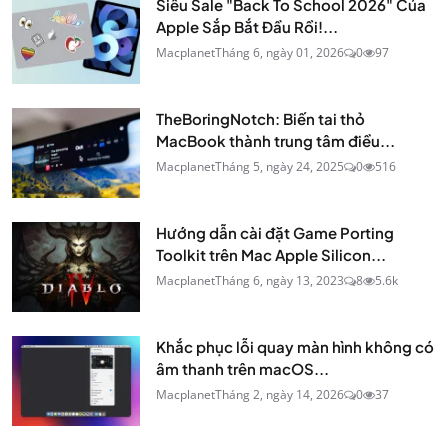
Siêu Sale "Back To School 2026" Của
Apple Sắp Bắt Đầu Rồi!...
Macplanet
Tháng 6, ngày 01, 2026
0
97
TheBoringNotch: Biến tai thỏ
MacBook thành trung tâm điều...
Macplanet
Tháng 5, ngày 24, 2025
0
516
Hướng dẫn cài đặt Game Porting
Toolkit trên Mac Apple Silicon...
Macplanet
Tháng 6, ngày 13, 2023
8
5.6k
Khắc phục lỗi quay màn hình không có
âm thanh trên macOS...
Macplanet
Tháng 2, ngày 14, 2026
0
37