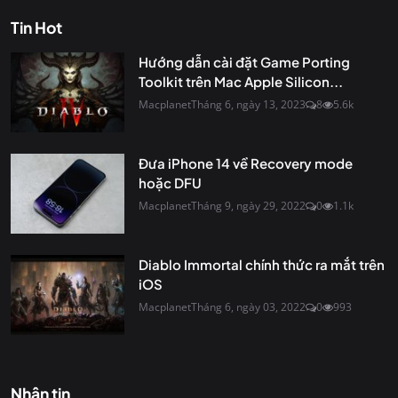
Tin Hot
Hướng dẫn cài đặt Game Porting
Toolkit trên Mac Apple Silicon...
Macplanet
Tháng 6, ngày 13, 2023
8
5.6k
Đưa iPhone 14 về Recovery mode
hoặc DFU
Macplanet
Tháng 9, ngày 29, 2022
0
1.1k
Diablo Immortal chính thức ra mắt trên
iOS
Macplanet
Tháng 6, ngày 03, 2022
0
993
Nhận tin