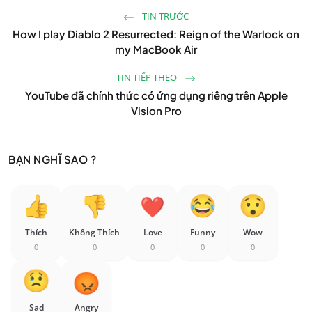
TIN TRƯỚC
How I play Diablo 2 Resurrected: Reign of the Warlock on
my MacBook Air
TIN TIẾP THEO
YouTube đã chính thức có ứng dụng riêng trên Apple
Vision Pro
BẠN NGHĨ SAO ?
Thích
Không Thích
Love
Funny
Wow
0
0
0
0
0
Sad
Angry