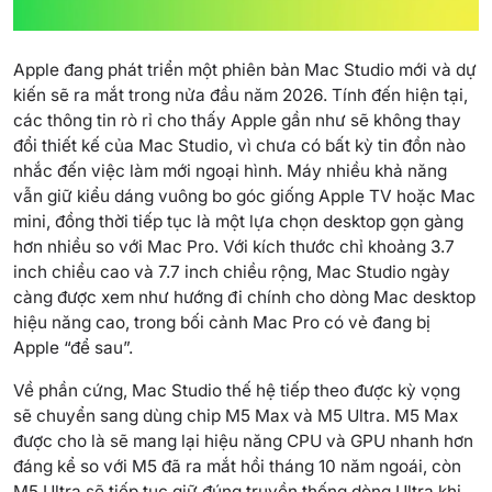
Apple đang phát triển một phiên bản Mac Studio mới và dự
kiến sẽ ra mắt trong nửa đầu năm 2026. Tính đến hiện tại,
các thông tin rò rỉ cho thấy Apple gần như sẽ không thay
đổi thiết kế của Mac Studio, vì chưa có bất kỳ tin đồn nào
nhắc đến việc làm mới ngoại hình. Máy nhiều khả năng
vẫn giữ kiểu dáng vuông bo góc giống Apple TV hoặc Mac
mini, đồng thời tiếp tục là một lựa chọn desktop gọn gàng
hơn nhiều so với Mac Pro. Với kích thước chỉ khoảng 3.7
inch chiều cao và 7.7 inch chiều rộng, Mac Studio ngày
càng được xem như hướng đi chính cho dòng Mac desktop
hiệu năng cao, trong bối cảnh Mac Pro có vẻ đang bị
Apple “để sau”.
Về phần cứng, Mac Studio thế hệ tiếp theo được kỳ vọng
sẽ chuyển sang dùng chip M5 Max và M5 Ultra. M5 Max
được cho là sẽ mang lại hiệu năng CPU và GPU nhanh hơn
đáng kể so với M5 đã ra mắt hồi tháng 10 năm ngoái, còn
M5 Ultra sẽ tiếp tục giữ đúng truyền thống dòng Ultra khi