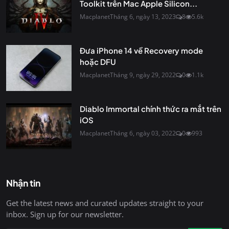
Toolkit trên Mac Apple Silicon...
Macplanet
Tháng 6, ngày 13, 2023
8
5.6k
Đưa iPhone 14 về Recovery mode
hoặc DFU
Macplanet
Tháng 9, ngày 29, 2022
0
1.1k
Diablo Immortal chính thức ra mắt trên
iOS
Macplanet
Tháng 6, ngày 03, 2022
0
993
Nhận tin
Get the latest news and curated updates straight to your
inbox. Sign up for our newsletter.