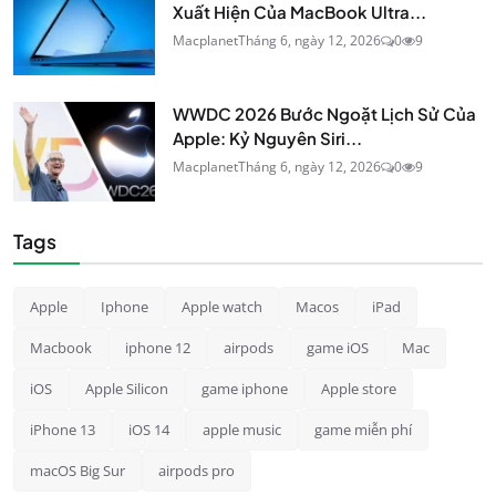
Xuất Hiện Của MacBook Ultra...
Macplanet
Tháng 6, ngày 12, 2026
0
9
WWDC 2026 Bước Ngoặt Lịch Sử Của
Apple: Kỷ Nguyên Siri...
Macplanet
Tháng 6, ngày 12, 2026
0
9
Tags
Apple
Iphone
Apple watch
Macos
iPad
Macbook
iphone 12
airpods
game iOS
Mac
iOS
Apple Silicon
game iphone
Apple store
iPhone 13
iOS 14
apple music
game miễn phí
macOS Big Sur
airpods pro