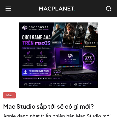
Mac
Mac Studio sắp tới sẽ có gì mới?
Apple đang phát triển phiên bản Mac Studio mới,