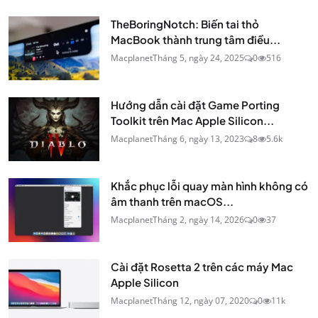
TheBoringNotch: Biến tai thỏ
MacBook thành trung tâm điều...
Macplanet
Tháng 5, ngày 24, 2025
0
516
Hướng dẫn cài đặt Game Porting
Toolkit trên Mac Apple Silicon...
Macplanet
Tháng 6, ngày 13, 2023
8
5.6k
Khắc phục lỗi quay màn hình không có
âm thanh trên macOS...
Macplanet
Tháng 2, ngày 14, 2026
0
37
Cài đặt Rosetta 2 trên các máy Mac
Apple Silicon
Macplanet
Tháng 12, ngày 07, 2020
0
11k