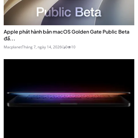
Apple phát hành bản macOS Golden Gate Public Beta
đầ...
Macplanet
Tháng 7, ngày 14, 2026
0
10