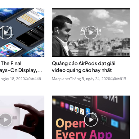
 The Final
Quảng cáo AirPods đạt giải
ys-On Display,...
video quảng cáo hay nhất
 ngày 18, 2020
0
446
Macplanet
Tháng 5, ngày 24, 2020
0
615