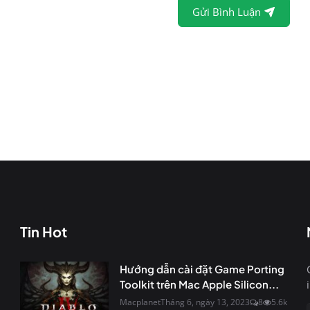
Gửi Bình Luận
Tin Hot
Hướng dẫn cài đặt Game Porting
Toolkit trên Mac Apple Silicon...
Macplanet
Tháng 6, ngày 13, 2023
8
5.6k