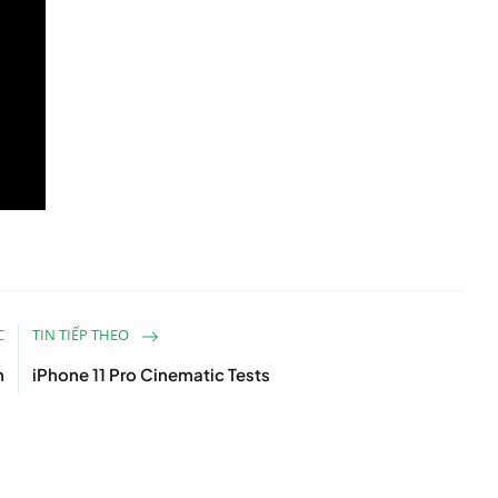
C
TIN TIẾP THEO
m
iPhone 11 Pro Cinematic Tests