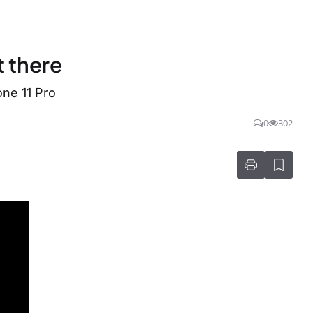
t there
one 11 Pro
0
302