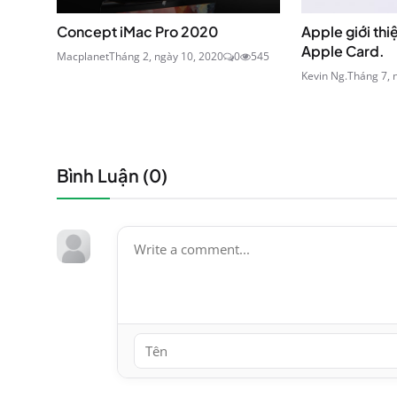
Concept iMac Pro 2020
Apple giới thi
Apple Card.
Macplanet
Tháng 2, ngày 10, 2020
0
545
Kevin Ng.
Tháng 7, 
Bình Luận (
0
)