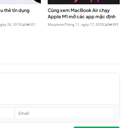
ệu thẻ tín dụng
Cùng xem MacBook Air chạy
Apple M1 mở các app mặc định
ngày 24, 2019
0
321
Macplanet
Tháng 11, ngày 17, 2020
0
395