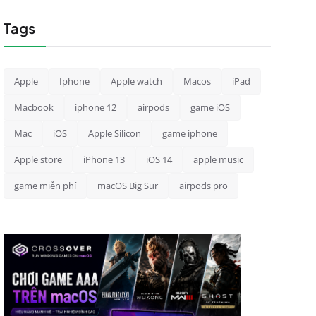
Tags
Apple
Iphone
Apple watch
Macos
iPad
Macbook
iphone 12
airpods
game iOS
Mac
iOS
Apple Silicon
game iphone
Apple store
iPhone 13
iOS 14
apple music
game miễn phí
macOS Big Sur
airpods pro