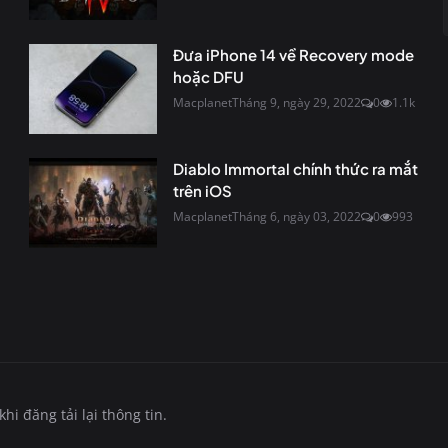
Đưa iPhone 14 về Recovery mode
hoặc DFU
Macplanet
Tháng 9, ngày 29, 2022
0
1.1k
Diablo Immortal chính thức ra mắt
trên iOS
Macplanet
Tháng 6, ngày 03, 2022
0
993
i đăng tải lại thông tin.