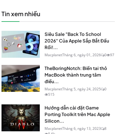
Tin xem nhiều
Siêu Sale "Back To School
2026" Của Apple Sắp Bắt Đầu
Rồi!...
Macplanet
Tháng 6, ngày 01, 2026
0
97
TheBoringNotch: Biến tai thỏ
MacBook thành trung tâm
điều...
Macplanet
Tháng 5, ngày 24, 2025
0
515
Hướng dẫn cài đặt Game
Porting Toolkit trên Mac Apple
Silicon...
Macplanet
Tháng 6, ngày 13, 2023
8
5.6k