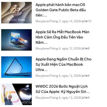
Apple phát hành bản macOS
Golden Gate Public Beta đầu
tiên:...
Macplanet
Tháng 7, ngày 14, 2026
0
10
Apple Sẽ Ra Mắt MacBook Màn
Hình Cảm Ứng Đầu Tiên Vào
Năm...
Macplanet
Tháng 6, ngày 12, 2026
0
8
Apple Đang Ngầm Chuẩn Bị Cho
Sự Xuất Hiện Của MacBook
Ultra...
Macplanet
Tháng 6, ngày 12, 2026
0
8
WWDC 2026 Bước Ngoặt Lịch
Sử Của Apple: Kỷ Nguyên Siri...
Macplanet
Tháng 6, ngày 12, 2026
0
9