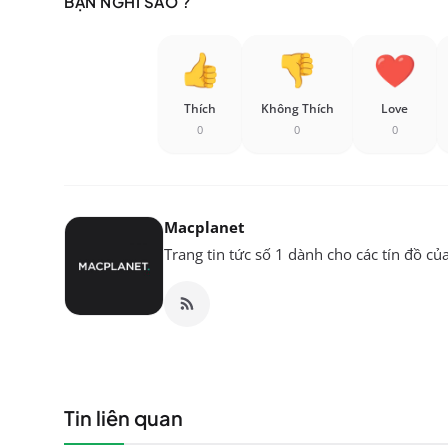
BẠN NGHĨ SAO ?
Thích
Không Thích
Love
0
0
0
Macplanet
Trang tin tức số 1 dành cho các tín đồ củ
Tin liên quan