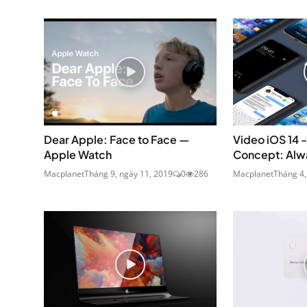
Dear Apple: Face to Face —
Video iOS 14 -
Apple Watch
Concept: Alwa
Macplanet
Tháng 9, ngày 11, 2019
0
286
Macplanet
Tháng 4,