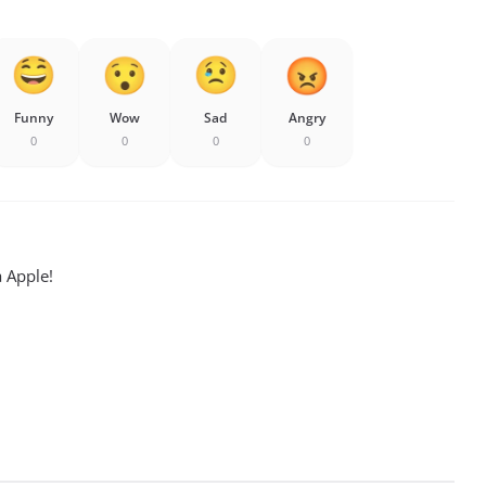
Funny
Wow
Sad
Angry
0
0
0
0
a Apple!