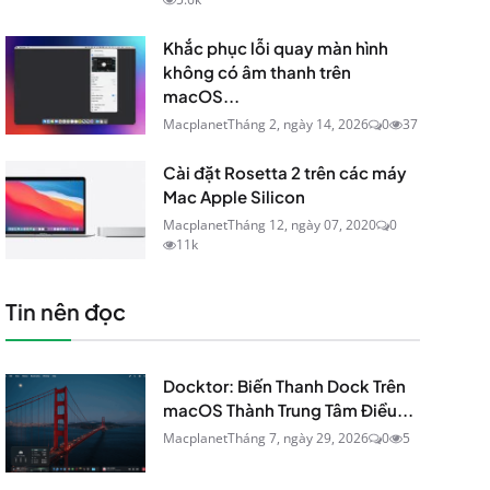
Khắc phục lỗi quay màn hình
không có âm thanh trên
macOS...
Macplanet
Tháng 2, ngày 14, 2026
0
37
Cài đặt Rosetta 2 trên các máy
Mac Apple Silicon
Macplanet
Tháng 12, ngày 07, 2020
0
11k
Tin nên đọc
Docktor: Biến Thanh Dock Trên
macOS Thành Trung Tâm Điều...
Macplanet
Tháng 7, ngày 29, 2026
0
5