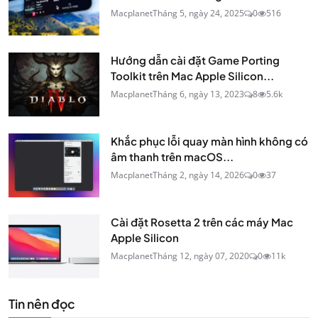
Macplanet
Tháng 5, ngày 24, 2025
0
516
Hướng dẫn cài đặt Game Porting
Toolkit trên Mac Apple Silicon...
Macplanet
Tháng 6, ngày 13, 2023
8
5.6k
Khắc phục lỗi quay màn hình không có
âm thanh trên macOS...
Macplanet
Tháng 2, ngày 14, 2026
0
37
Cài đặt Rosetta 2 trên các máy Mac
Apple Silicon
Macplanet
Tháng 12, ngày 07, 2020
0
11k
Tin nên đọc