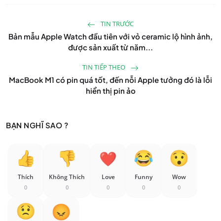
TIN TRƯỚC
Bản mẫu Apple Watch đầu tiên với vỏ ceramic lộ hình ảnh,
được sản xuất từ năm...
TIN TIẾP THEO
MacBook M1 có pin quá tốt, đến nỗi Apple tưởng đó là lỗi
hiển thị pin ảo
BẠN NGHĨ SAO ?
Thích
Không Thích
Love
Funny
Wow
0
0
0
0
0