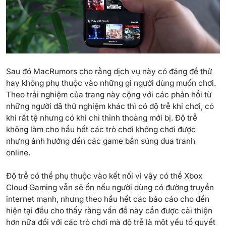
Sau đó MacRumors cho rằng dịch vụ này có đáng để thử
hay không phụ thuộc vào những gì người dùng muốn chơi.
Theo trải nghiệm của trang này cộng với các phản hồi từ
những người đã thử nghiệm khác thì có
độ trễ
khi chơi, có
khi rất tệ nhưng có khi chỉ thỉnh thoảng mới bị. Độ trễ
không làm cho hầu hết các trò chơi không chơi được
nhưng ảnh hưởng đến các game bắn súng đua tranh
online.
Độ trễ có thể phụ thuộc vào kết nối vì vậy có thể Xbox
Cloud Gaming vẫn sẽ ổn nếu người dùng có đường truyền
internet mạnh, nhưng theo hầu hết các báo cáo cho đến
hiện tại đều cho thấy rằng vấn đề này cần được cải thiện
hơn nữa đối với các trò chơi mà độ trễ là một yếu tố quyết