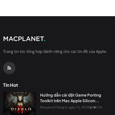
Trang tin tức tổng hợp dành riêng cho các tín đồ của Apple.
Tin Hot
Hướng dẫn cài đặt Game Porting
Toolkit trên Mac Apple Silicon...
Macplanet
Tháng 6, ngày 13, 2023
8
5.6k