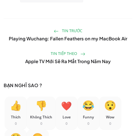
TIN TRƯỚC
Playing Wuchang: Fallen Feathers on my MacBook Air
TIN TIẾP THEO
Apple TV Mới Sẽ Ra Mắt Trong Năm Nay
BẠN NGHĨ SAO ?
Thích
Không Thích
Love
Funny
Wow
0
0
0
0
0