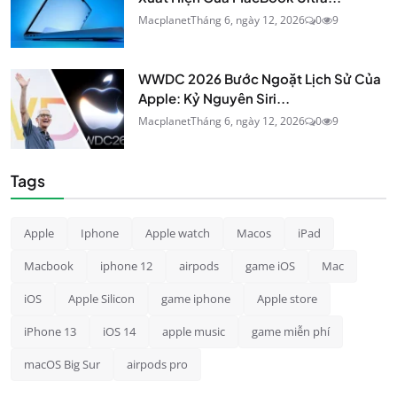
Macplanet
Tháng 6, ngày 12, 2026
0
9
WWDC 2026 Bước Ngoặt Lịch Sử Của
Apple: Kỷ Nguyên Siri...
Macplanet
Tháng 6, ngày 12, 2026
0
9
Tags
Apple
Iphone
Apple watch
Macos
iPad
Macbook
iphone 12
airpods
game iOS
Mac
iOS
Apple Silicon
game iphone
Apple store
iPhone 13
iOS 14
apple music
game miễn phí
macOS Big Sur
airpods pro