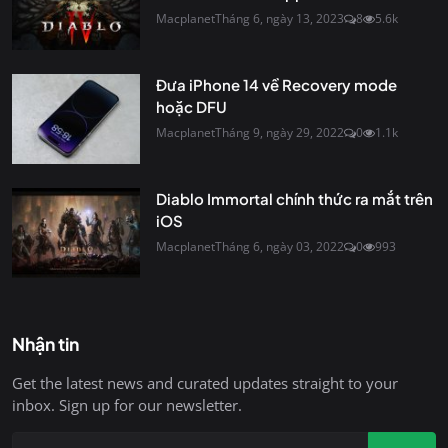
Macplanet
Tháng 6, ngày 13, 2023
8
5.6k
Đưa iPhone 14 về Recovery mode
hoặc DFU
Macplanet
Tháng 9, ngày 29, 2022
0
1.1k
Diablo Immortal chính thức ra mắt trên
iOS
Macplanet
Tháng 6, ngày 03, 2022
0
993
Nhận tin
Get the latest news and curated updates straight to your
inbox. Sign up for our newsletter.