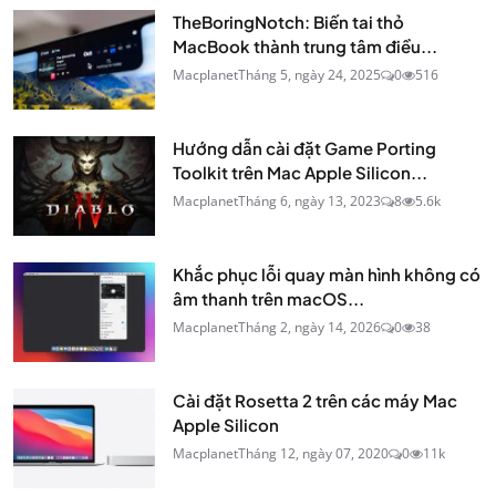
TheBoringNotch: Biến tai thỏ
MacBook thành trung tâm điều...
Macplanet
Tháng 5, ngày 24, 2025
0
516
Hướng dẫn cài đặt Game Porting
Toolkit trên Mac Apple Silicon...
Macplanet
Tháng 6, ngày 13, 2023
8
5.6k
Khắc phục lỗi quay màn hình không có
âm thanh trên macOS...
Macplanet
Tháng 2, ngày 14, 2026
0
38
Cài đặt Rosetta 2 trên các máy Mac
Apple Silicon
Macplanet
Tháng 12, ngày 07, 2020
0
11k