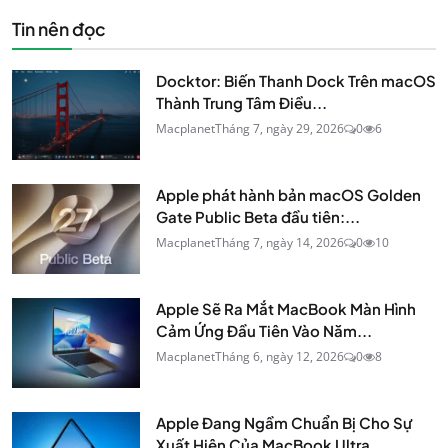
Tin nên đọc
Docktor: Biến Thanh Dock Trên macOS
Thành Trung Tâm Điều...
Macplanet
Tháng 7, ngày 29, 2026
0
6
Apple phát hành bản macOS Golden
Gate Public Beta đầu tiên:...
Macplanet
Tháng 7, ngày 14, 2026
0
10
Apple Sẽ Ra Mắt MacBook Màn Hình
Cảm Ứng Đầu Tiên Vào Năm...
Macplanet
Tháng 6, ngày 12, 2026
0
8
Apple Đang Ngầm Chuẩn Bị Cho Sự
Xuất Hiện Của MacBook Ultra...