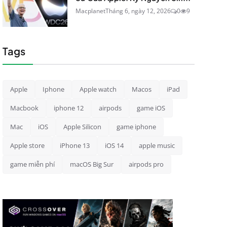
Macplanet
Tháng 6, ngày 12, 2026
0
9
Tags
Apple
Iphone
Apple watch
Macos
iPad
Macbook
iphone 12
airpods
game iOS
Mac
iOS
Apple Silicon
game iphone
Apple store
iPhone 13
iOS 14
apple music
game miễn phí
macOS Big Sur
airpods pro