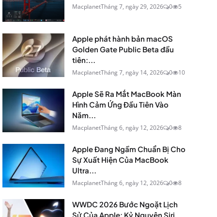
Macplanet
Tháng 7, ngày 29, 2026
0
5
Apple phát hành bản macOS
Golden Gate Public Beta đầu
tiên:...
Macplanet
Tháng 7, ngày 14, 2026
0
10
Apple Sẽ Ra Mắt MacBook Màn
Hình Cảm Ứng Đầu Tiên Vào
Năm...
Macplanet
Tháng 6, ngày 12, 2026
0
8
Apple Đang Ngầm Chuẩn Bị Cho
Sự Xuất Hiện Của MacBook
Ultra...
Macplanet
Tháng 6, ngày 12, 2026
0
8
WWDC 2026 Bước Ngoặt Lịch
Sử Của Apple: Kỷ Nguyên Siri...