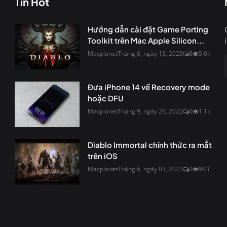
Tin Hot
Hướng dẫn cài đặt Game Porting
Toolkit trên Mac Apple Silicon...
Macplanet
Tháng 6, ngày 13, 2023
8
5.6k
Đưa iPhone 14 về Recovery mode
hoặc DFU
Macplanet
Tháng 9, ngày 29, 2022
0
1.1k
Diablo Immortal chính thức ra mắt
trên iOS
Macplanet
Tháng 6, ngày 03, 2022
0
993