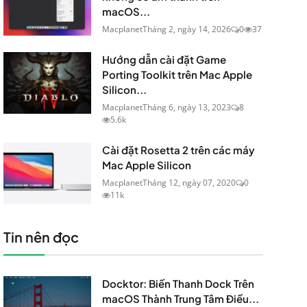
macOS...
Macplanet
Tháng 2, ngày 14, 2026
0
37
Hướng dẫn cài đặt Game
Porting Toolkit trên Mac Apple
Silicon...
Macplanet
Tháng 6, ngày 13, 2023
8
5.6k
Cài đặt Rosetta 2 trên các máy
Mac Apple Silicon
Macplanet
Tháng 12, ngày 07, 2020
0
11k
Tin nên đọc
Docktor: Biến Thanh Dock Trên
macOS Thành Trung Tâm Điều...