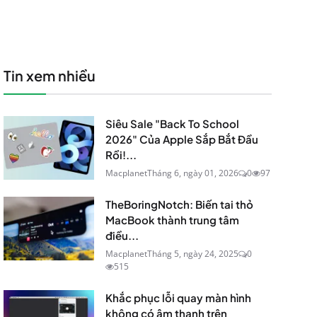
Tin xem nhiều
Siêu Sale "Back To School
2026" Của Apple Sắp Bắt Đầu
Rồi!...
Macplanet
Tháng 6, ngày 01, 2026
0
97
TheBoringNotch: Biến tai thỏ
MacBook thành trung tâm
điều...
Macplanet
Tháng 5, ngày 24, 2025
0
515
Khắc phục lỗi quay màn hình
không có âm thanh trên