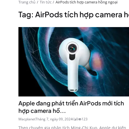
Trang chủ
Tin tức
AirPods tích hợp camera hồng ngoại
Tag: AirPods tích hợp camera 
Apple đang phát triển AirPods mới tích
hợp camera hồ...
Macplanet
Tháng 7, ngày 09, 2024
0
123
Theo chuyên gia phân tích Ming-Chi Kuo, Apple dự kiến