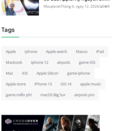
Macplanet
Tháng 6, ngày 12, 2026
0
9
Tags
Apple
Iphone
Apple watch
Macos
iPad
Macbook
iphone 12
airpods
game iOS
Mac
iOS
Apple Silicon
game iphone
Apple store
iPhone 13
iOS 14
apple music
game miễn phí
macOS Big Sur
airpods pro