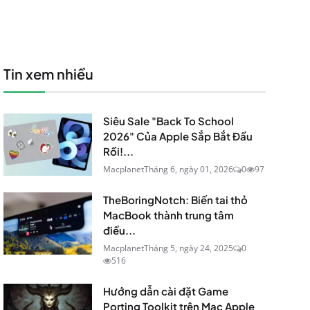
Tin xem nhiều
Siêu Sale "Back To School
2026" Của Apple Sắp Bắt Đầu
Rồi!...
Macplanet
Tháng 6, ngày 01, 2026
0
97
TheBoringNotch: Biến tai thỏ
MacBook thành trung tâm
điều...
Macplanet
Tháng 5, ngày 24, 2025
0
516
Hướng dẫn cài đặt Game
Porting Toolkit trên Mac Apple