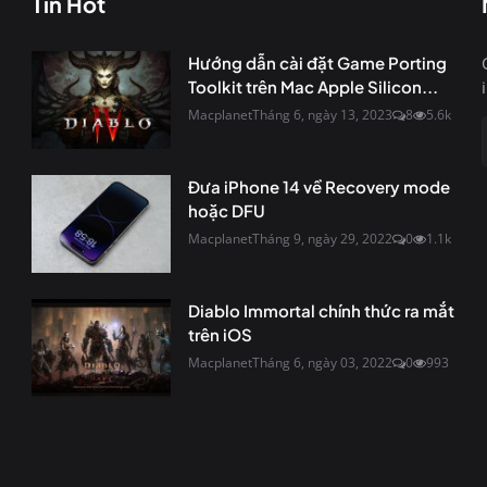
Tin Hot
Hướng dẫn cài đặt Game Porting
Toolkit trên Mac Apple Silicon...
Macplanet
Tháng 6, ngày 13, 2023
8
5.6k
Đưa iPhone 14 về Recovery mode
hoặc DFU
Macplanet
Tháng 9, ngày 29, 2022
0
1.1k
Diablo Immortal chính thức ra mắt
trên iOS
Macplanet
Tháng 6, ngày 03, 2022
0
993