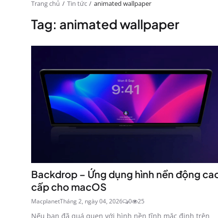
Trang chủ
Tin tức
animated wallpaper
Tag: animated wallpaper
Backdrop – Ứng dụng hình nền động ca
cấp cho macOS
Macplanet
Tháng 2, ngày 04, 2026
0
25
Nếu bạn đã quá quen với hình nền tĩnh mặc định trên