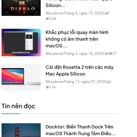
Silicon...
Macplanet
Tháng 6, ngày 13, 2023
8
5.6k
Khắc phục lỗi quay màn hình
không có âm thanh trên
macOS...
Macplanet
Tháng 2, ngày 14, 2026
0
37
Cài đặt Rosetta 2 trên các máy
Mac Apple Silicon
Macplanet
Tháng 12, ngày 07, 2020
0
11k
Tin nên đọc
Docktor: Biến Thanh Dock Trên
macOS Thành Trung Tâm Điều...