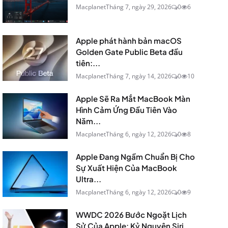
Macplanet
Tháng 7, ngày 29, 2026
0
6
Apple phát hành bản macOS
Golden Gate Public Beta đầu
tiên:...
Macplanet
Tháng 7, ngày 14, 2026
0
10
Apple Sẽ Ra Mắt MacBook Màn
Hình Cảm Ứng Đầu Tiên Vào
Năm...
Macplanet
Tháng 6, ngày 12, 2026
0
8
Apple Đang Ngầm Chuẩn Bị Cho
Sự Xuất Hiện Của MacBook
Ultra...
Macplanet
Tháng 6, ngày 12, 2026
0
9
WWDC 2026 Bước Ngoặt Lịch
Sử Của Apple: Kỷ Nguyên Siri...