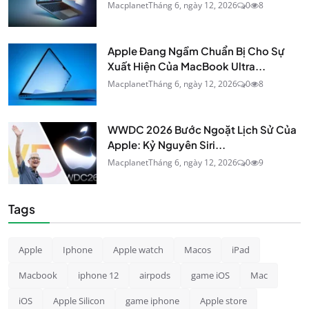
Macplanet
Tháng 6, ngày 12, 2026
0
8
Apple Đang Ngầm Chuẩn Bị Cho Sự
Xuất Hiện Của MacBook Ultra...
Macplanet
Tháng 6, ngày 12, 2026
0
8
WWDC 2026 Bước Ngoặt Lịch Sử Của
Apple: Kỷ Nguyên Siri...
Macplanet
Tháng 6, ngày 12, 2026
0
9
Tags
Apple
Iphone
Apple watch
Macos
iPad
Macbook
iphone 12
airpods
game iOS
Mac
iOS
Apple Silicon
game iphone
Apple store