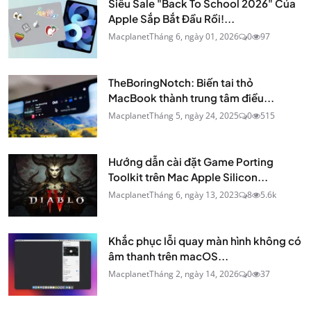
Siêu Sale "Back To School 2026" Của
Apple Sắp Bắt Đầu Rồi!...
Macplanet
Tháng 6, ngày 01, 2026
0
97
TheBoringNotch: Biến tai thỏ
MacBook thành trung tâm điều...
Macplanet
Tháng 5, ngày 24, 2025
0
515
Hướng dẫn cài đặt Game Porting
Toolkit trên Mac Apple Silicon...
Macplanet
Tháng 6, ngày 13, 2023
8
5.6k
Khắc phục lỗi quay màn hình không có
âm thanh trên macOS...
Macplanet
Tháng 2, ngày 14, 2026
0
37