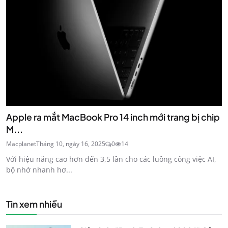
Apple ra mắt MacBook Pro 14 inch mới trang bị chip
M...
Macplanet
Tháng 10, ngày 16, 2025
0
14
Với hiệu năng cao hơn đến 3,5 lần cho các luồng công việc AI,
bộ nhớ nhanh hơ...
Tin xem nhiều