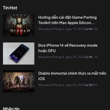
Tin Hot
Hướng dẫn cài đặt Game Porting
Toolkit trên Mac Apple Silicon...
Macplanet
Tháng 6, ngày 13, 2023
8
5.6k
Đưa iPhone 14 về Recovery mode
hoặc DFU
Macplanet
Tháng 9, ngày 29, 2022
0
1.1k
Diablo Immortal chính thức ra mắt trên
iOS
Macplanet
Tháng 6, ngày 03, 2022
0
993
Nhận tin