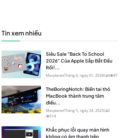
Tin xem nhiều
Siêu Sale "Back To School
2026" Của Apple Sắp Bắt Đầu
Rồi!...
Macplanet
Tháng 6, ngày 01, 2026
0
97
TheBoringNotch: Biến tai thỏ
MacBook thành trung tâm
điều...
Macplanet
Tháng 5, ngày 24, 2025
0
514
Khắc phục lỗi quay màn hình
không có âm thanh trên