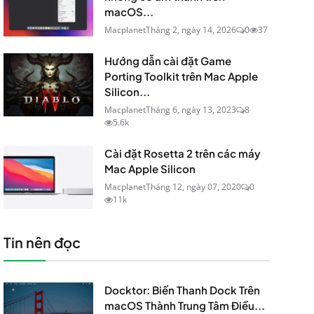
macOS...
Macplanet
Tháng 2, ngày 14, 2026
0
37
Hướng dẫn cài đặt Game
Porting Toolkit trên Mac Apple
Silicon...
Macplanet
Tháng 6, ngày 13, 2023
8
5.6k
Cài đặt Rosetta 2 trên các máy
Mac Apple Silicon
Macplanet
Tháng 12, ngày 07, 2020
0
11k
Tin nên đọc
Docktor: Biến Thanh Dock Trên
macOS Thành Trung Tâm Điều...