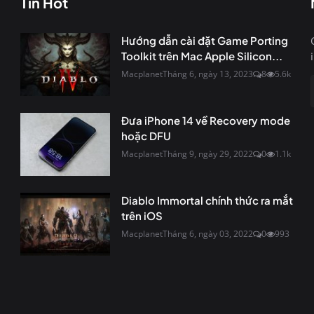
Tin Hot
Hướng dẫn cài đặt Game Porting
Toolkit trên Mac Apple Silicon...
Macplanet
Tháng 6, ngày 13, 2023
8
5.6k
Đưa iPhone 14 về Recovery mode
hoặc DFU
Macplanet
Tháng 9, ngày 29, 2022
0
1.1k
Diablo Immortal chính thức ra mắt
trên iOS
Macplanet
Tháng 6, ngày 03, 2022
0
993