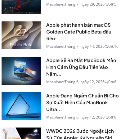
Macplanet
Tháng 7, ngày 29, 2026
0
5
Apple phát hành bản macOS
Golden Gate Public Beta đầu
tiên:...
Macplanet
Tháng 7, ngày 14, 2026
0
10
Apple Sẽ Ra Mắt MacBook Màn
Hình Cảm Ứng Đầu Tiên Vào
Năm...
Macplanet
Tháng 6, ngày 12, 2026
0
8
Apple Đang Ngầm Chuẩn Bị Cho
Sự Xuất Hiện Của MacBook
Ultra...
Macplanet
Tháng 6, ngày 12, 2026
0
8
WWDC 2026 Bước Ngoặt Lịch
Sử Của Apple: Kỷ Nguyên Siri...