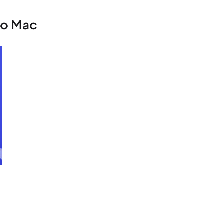
ho Mac
h