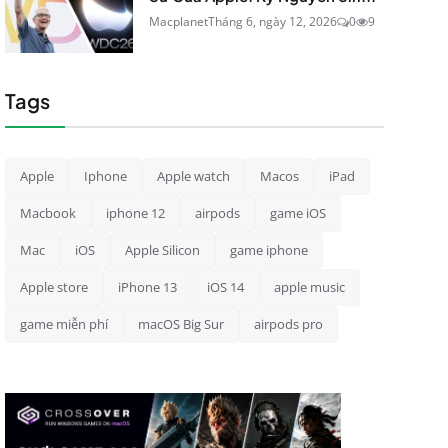
Macplanet
Tháng 6, ngày 12, 2026
0
9
Tags
Apple
Iphone
Apple watch
Macos
iPad
Macbook
iphone 12
airpods
game iOS
Mac
iOS
Apple Silicon
game iphone
Apple store
iPhone 13
iOS 14
apple music
game miễn phí
macOS Big Sur
airpods pro