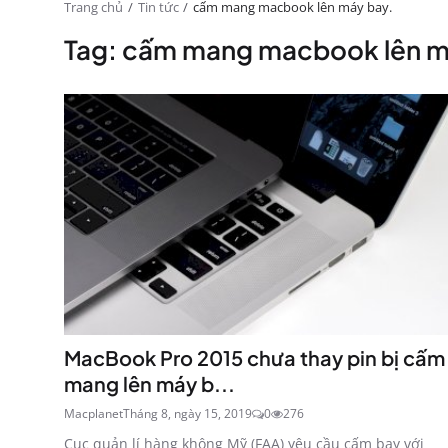
Trang chủ
Tin tức
cấm mang macbook lên máy bay.
Tag: cấm mang macbook lên m
MacBook Pro 2015 chưa thay pin bị cấm
mang lên máy b...
Macplanet
Tháng 8, ngày 15, 2019
0
276
Cục quản lí hàng không Mỹ (FAA) yêu cầu cấm bay với