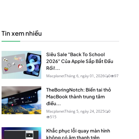
Tin xem nhiều
Siêu Sale "Back To School
2026" Của Apple Sắp Bắt Đầu
Rồi!...
Macplanet
Tháng 6, ngày 01, 2026
0
97
TheBoringNotch: Biến tai thỏ
MacBook thành trung tâm
điều...
Macplanet
Tháng 5, ngày 24, 2025
0
515
Khắc phục lỗi quay màn hình
không có âm thanh trên