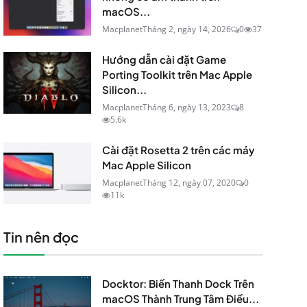
macOS...
Macplanet
Tháng 2, ngày 14, 2026
0
37
Hướng dẫn cài đặt Game
Porting Toolkit trên Mac Apple
Silicon...
Macplanet
Tháng 6, ngày 13, 2023
8
5.6k
Cài đặt Rosetta 2 trên các máy
Mac Apple Silicon
Macplanet
Tháng 12, ngày 07, 2020
0
11k
Tin nên đọc
Docktor: Biến Thanh Dock Trên
macOS Thành Trung Tâm Điều...