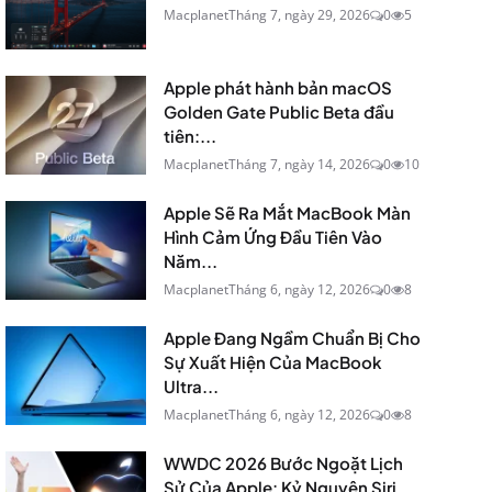
Macplanet
Tháng 7, ngày 29, 2026
0
5
Apple phát hành bản macOS
Golden Gate Public Beta đầu
tiên:...
Macplanet
Tháng 7, ngày 14, 2026
0
10
Apple Sẽ Ra Mắt MacBook Màn
Hình Cảm Ứng Đầu Tiên Vào
Năm...
Macplanet
Tháng 6, ngày 12, 2026
0
8
Apple Đang Ngầm Chuẩn Bị Cho
Sự Xuất Hiện Của MacBook
Ultra...
Macplanet
Tháng 6, ngày 12, 2026
0
8
WWDC 2026 Bước Ngoặt Lịch
Sử Của Apple: Kỷ Nguyên Siri...