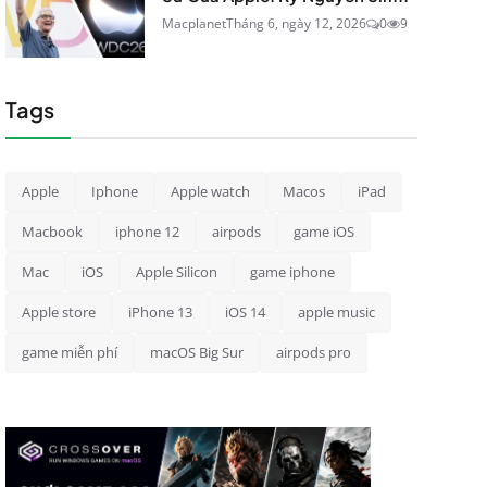
Macplanet
Tháng 6, ngày 12, 2026
0
9
Tags
Apple
Iphone
Apple watch
Macos
iPad
Macbook
iphone 12
airpods
game iOS
Mac
iOS
Apple Silicon
game iphone
Apple store
iPhone 13
iOS 14
apple music
game miễn phí
macOS Big Sur
airpods pro