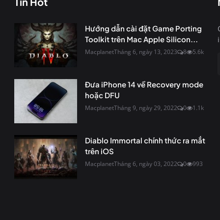
Tin Hot
Hướng dẫn cài đặt Game Porting
Toolkit trên Mac Apple Silicon...
Macplanet
Tháng 6, ngày 13, 2023
8
5.6k
Đưa iPhone 14 về Recovery mode
hoặc DFU
Macplanet
Tháng 9, ngày 29, 2022
0
1.1k
Diablo Immortal chính thức ra mắt
trên iOS
Macplanet
Tháng 6, ngày 03, 2022
0
993