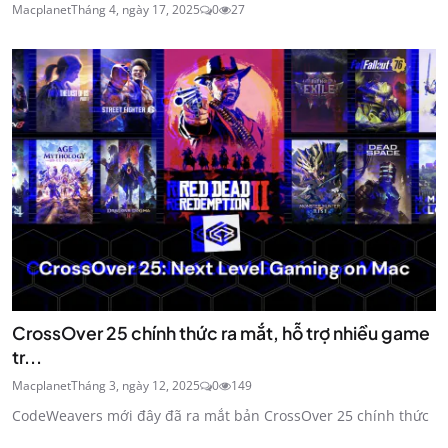
Macplanet
Tháng 4, ngày 17, 2025
0
27
CrossOver 25 chính thức ra mắt, hỗ trợ nhiều game
tr...
Macplanet
Tháng 3, ngày 12, 2025
0
149
CodeWeavers mới đây đã ra mắt bản CrossOver 25 chính thức