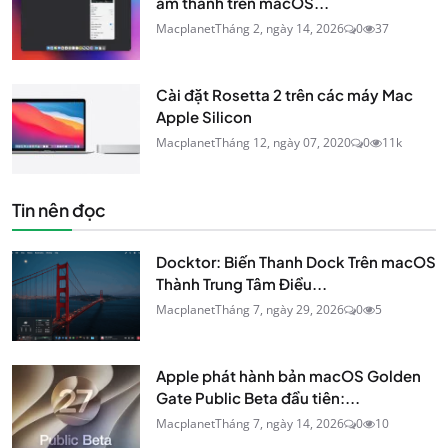
âm thanh trên macOS...
Macplanet
Tháng 2, ngày 14, 2026
0
37
Cài đặt Rosetta 2 trên các máy Mac
Apple Silicon
Macplanet
Tháng 12, ngày 07, 2020
0
11k
Tin nên đọc
Docktor: Biến Thanh Dock Trên macOS
Thành Trung Tâm Điều...
Macplanet
Tháng 7, ngày 29, 2026
0
5
Apple phát hành bản macOS Golden
Gate Public Beta đầu tiên:...
Macplanet
Tháng 7, ngày 14, 2026
0
10