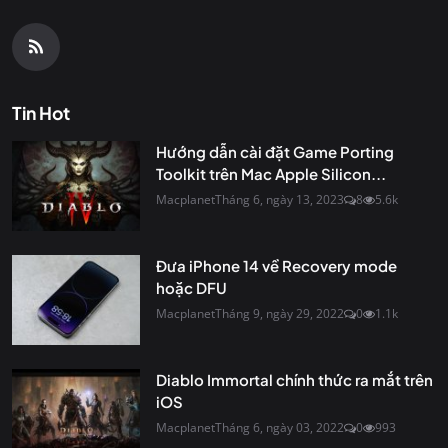
Tin Hot
Hướng dẫn cài đặt Game Porting
Toolkit trên Mac Apple Silicon...
Macplanet
Tháng 6, ngày 13, 2023
8
5.6k
Đưa iPhone 14 về Recovery mode
hoặc DFU
Macplanet
Tháng 9, ngày 29, 2022
0
1.1k
Diablo Immortal chính thức ra mắt trên
iOS
Macplanet
Tháng 6, ngày 03, 2022
0
993