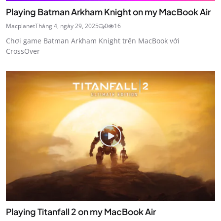
Playing Batman Arkham Knight on my MacBook Air
Macplanet
Tháng 4, ngày 29, 2025
0
16
Chơi game Batman Arkham Knight trên MacBook với
CrossOver
Playing Titanfall 2 on my MacBook Air