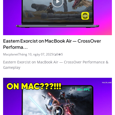
Eastern Exorcist on MacBook Air — CrossOver
Performa...
Macplanet
Tháng 10, ngày 07, 2025
0
5
Eastern Exorcist on MacBook Air — CrossOver Performance &
Gameplay