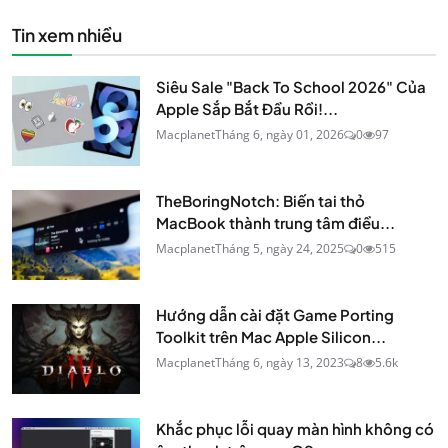
Tin xem nhiều
Siêu Sale "Back To School 2026" Của
Apple Sắp Bắt Đầu Rồi!...
Macplanet
Tháng 6, ngày 01, 2026
0
97
TheBoringNotch: Biến tai thỏ
MacBook thành trung tâm điều...
Macplanet
Tháng 5, ngày 24, 2025
0
515
Hướng dẫn cài đặt Game Porting
Toolkit trên Mac Apple Silicon...
Macplanet
Tháng 6, ngày 13, 2023
8
5.6k
Khắc phục lỗi quay màn hình không có