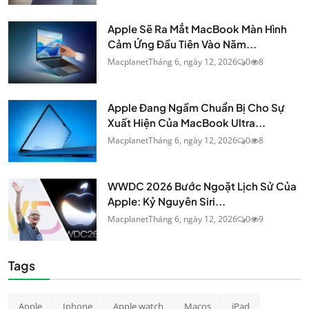
Apple Sẽ Ra Mắt MacBook Màn Hình
Cảm Ứng Đầu Tiên Vào Năm...
Macplanet
Tháng 6, ngày 12, 2026
0
8
Apple Đang Ngầm Chuẩn Bị Cho Sự
Xuất Hiện Của MacBook Ultra...
Macplanet
Tháng 6, ngày 12, 2026
0
8
WWDC 2026 Bước Ngoặt Lịch Sử Của
Apple: Kỷ Nguyên Siri...
Macplanet
Tháng 6, ngày 12, 2026
0
9
Tags
Apple
Iphone
Apple watch
Macos
iPad