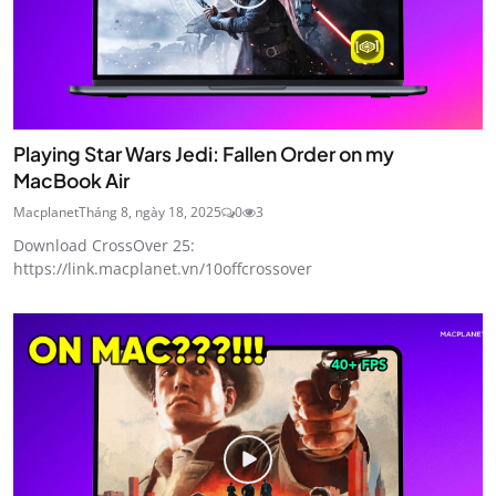
Playing Star Wars Jedi: Fallen Order on my
MacBook Air
Macplanet
Tháng 8, ngày 18, 2025
0
3
Download CrossOver 25:
https://link.macplanet.vn/10offcrossover