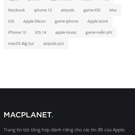
Macbook
iphone 12
airpods
game iOS
Mac
iOS
Apple Silicon
game iphone
Apple store
iPhone 13
iOS 14
apple music
game miễn phí
macOS Big Sur
airpods pro
Trang tin tức tổng hợp dành riêng cho các tín đồ của Apple.