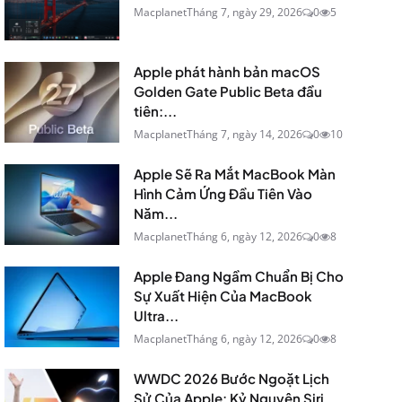
Macplanet
Tháng 7, ngày 29, 2026
0
5
Apple phát hành bản macOS
Golden Gate Public Beta đầu
tiên:...
Macplanet
Tháng 7, ngày 14, 2026
0
10
Apple Sẽ Ra Mắt MacBook Màn
Hình Cảm Ứng Đầu Tiên Vào
Năm...
Macplanet
Tháng 6, ngày 12, 2026
0
8
Apple Đang Ngầm Chuẩn Bị Cho
Sự Xuất Hiện Của MacBook
Ultra...
Macplanet
Tháng 6, ngày 12, 2026
0
8
WWDC 2026 Bước Ngoặt Lịch
Sử Của Apple: Kỷ Nguyên Siri...