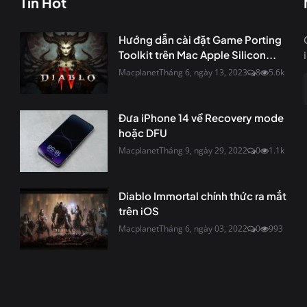
Tin Hot
Hướng dẫn cài đặt Game Porting
Toolkit trên Mac Apple Silicon...
Macplanet
Tháng 6, ngày 13, 2023
8
5.6k
Đưa iPhone 14 về Recovery mode
hoặc DFU
Macplanet
Tháng 9, ngày 29, 2022
0
1.1k
Diablo Immortal chính thức ra mắt
trên iOS
Macplanet
Tháng 6, ngày 03, 2022
0
993