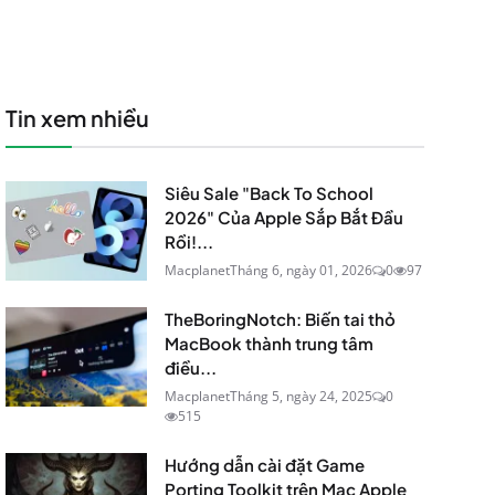
Tin xem nhiều
Siêu Sale "Back To School
2026" Của Apple Sắp Bắt Đầu
Rồi!...
Macplanet
Tháng 6, ngày 01, 2026
0
97
TheBoringNotch: Biến tai thỏ
MacBook thành trung tâm
điều...
Macplanet
Tháng 5, ngày 24, 2025
0
515
Hướng dẫn cài đặt Game
Porting Toolkit trên Mac Apple