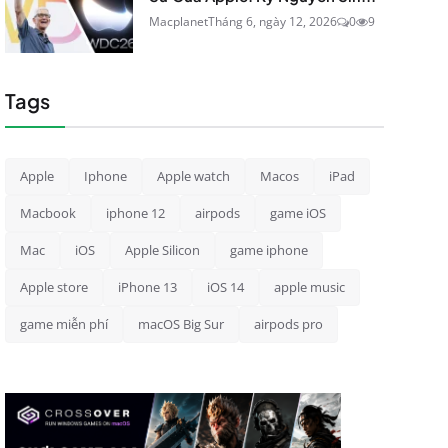
Macplanet
Tháng 6, ngày 12, 2026
0
9
Tags
Apple
Iphone
Apple watch
Macos
iPad
Macbook
iphone 12
airpods
game iOS
Mac
iOS
Apple Silicon
game iphone
Apple store
iPhone 13
iOS 14
apple music
game miễn phí
macOS Big Sur
airpods pro