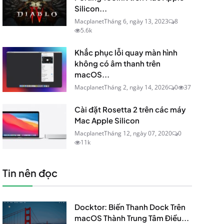
Silicon...
Macplanet
Tháng 6, ngày 13, 2023
8
5.6k
Khắc phục lỗi quay màn hình
không có âm thanh trên
macOS...
Macplanet
Tháng 2, ngày 14, 2026
0
37
Cài đặt Rosetta 2 trên các máy
Mac Apple Silicon
Macplanet
Tháng 12, ngày 07, 2020
0
11k
Tin nên đọc
Docktor: Biến Thanh Dock Trên
macOS Thành Trung Tâm Điều...