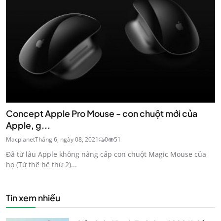
Concept Apple Pro Mouse - con chuột mới của
Apple, g...
Macplanet
Tháng 6, ngày 08, 2021
0
51
Đã từ lâu Apple không nâng cấp con chuột Magic Mouse của
họ (Từ thế hệ thứ 2)...
Tin xem nhiều