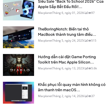
Siêu Sale "Back To School 2026" Của
Apple Sắp Bắt Đầu Rồi!...
Macplanet
Tháng 6, ngày 01, 2026
0
97
TheBoringNotch: Biến tai thỏ
MacBook thành trung tâm điều...
Macplanet
Tháng 5, ngày 24, 2025
0
515
Hướng dẫn cài đặt Game Porting
Toolkit trên Mac Apple Silicon...
Macplanet
Tháng 6, ngày 13, 2023
8
5.6k
Khắc phục lỗi quay màn hình không có
âm thanh trên macOS...
Macplanet
Tháng 2, ngày 14, 2026
0
37