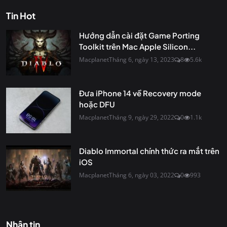
Tin Hot
Hướng dẫn cài đặt Game Porting
Toolkit trên Mac Apple Silicon...
Macplanet
Tháng 6, ngày 13, 2023
8
5.6k
Đưa iPhone 14 về Recovery mode
hoặc DFU
Macplanet
Tháng 9, ngày 29, 2022
0
1.1k
Diablo Immortal chính thức ra mắt trên
iOS
Macplanet
Tháng 6, ngày 03, 2022
0
993
Nhận tin