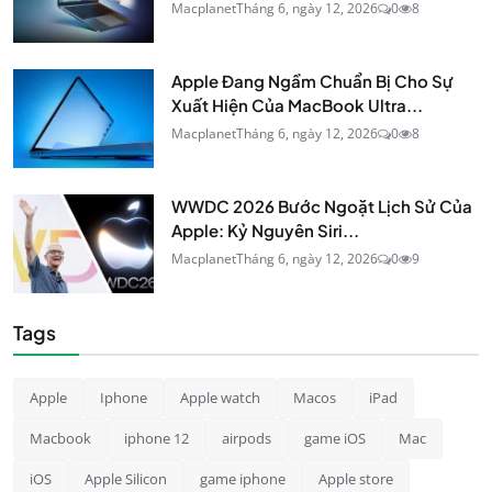
Macplanet
Tháng 6, ngày 12, 2026
0
8
Apple Đang Ngầm Chuẩn Bị Cho Sự
Xuất Hiện Của MacBook Ultra...
Macplanet
Tháng 6, ngày 12, 2026
0
8
WWDC 2026 Bước Ngoặt Lịch Sử Của
Apple: Kỷ Nguyên Siri...
Macplanet
Tháng 6, ngày 12, 2026
0
9
Tags
Apple
Iphone
Apple watch
Macos
iPad
Macbook
iphone 12
airpods
game iOS
Mac
iOS
Apple Silicon
game iphone
Apple store