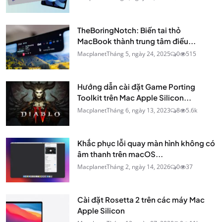
TheBoringNotch: Biến tai thỏ
MacBook thành trung tâm điều...
Macplanet
Tháng 5, ngày 24, 2025
0
515
Hướng dẫn cài đặt Game Porting
Toolkit trên Mac Apple Silicon...
Macplanet
Tháng 6, ngày 13, 2023
8
5.6k
Khắc phục lỗi quay màn hình không có
âm thanh trên macOS...
Macplanet
Tháng 2, ngày 14, 2026
0
37
Cài đặt Rosetta 2 trên các máy Mac
Apple Silicon