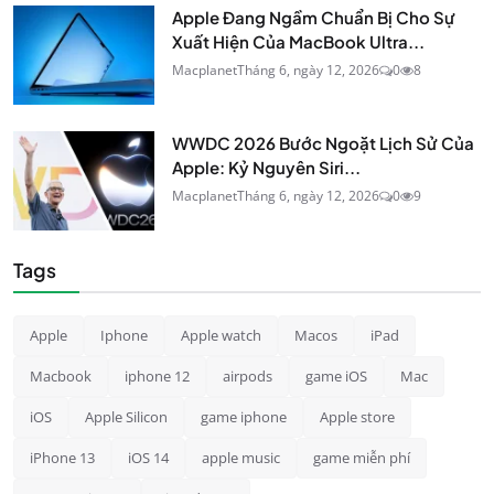
Apple Đang Ngầm Chuẩn Bị Cho Sự
Xuất Hiện Của MacBook Ultra...
Macplanet
Tháng 6, ngày 12, 2026
0
8
WWDC 2026 Bước Ngoặt Lịch Sử Của
Apple: Kỷ Nguyên Siri...
Macplanet
Tháng 6, ngày 12, 2026
0
9
Tags
Apple
Iphone
Apple watch
Macos
iPad
Macbook
iphone 12
airpods
game iOS
Mac
iOS
Apple Silicon
game iphone
Apple store
iPhone 13
iOS 14
apple music
game miễn phí