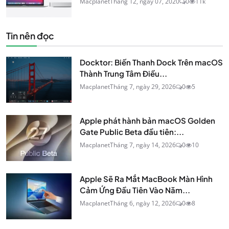
Macplanet
Tháng 12, ngày 07, 2020
0
11k
Tin nên đọc
Docktor: Biến Thanh Dock Trên macOS
Thành Trung Tâm Điều...
Macplanet
Tháng 7, ngày 29, 2026
0
5
Apple phát hành bản macOS Golden
Gate Public Beta đầu tiên:...
Macplanet
Tháng 7, ngày 14, 2026
0
10
Apple Sẽ Ra Mắt MacBook Màn Hình
Cảm Ứng Đầu Tiên Vào Năm...
Macplanet
Tháng 6, ngày 12, 2026
0
8