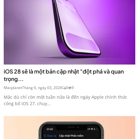
iOS 28 sẽ là một bản cập nhật "đột phá và quan
trọng...
Macplanet
Tháng 6, ngày 03, 2026
0
9
Mặc dù chỉ còn một tuần nữa là đến ngày Apple chính thức
công bố iOS 27, chuy...