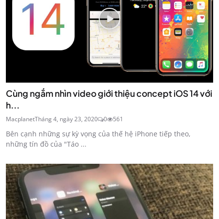
Cùng ngắm nhìn video giới thiệu concept iOS 14 với
h...
Macplanet
Tháng 4, ngày 23, 2020
0
561
Bên cạnh những sự kỳ vọng của thế hệ iPhone tiếp theo,
những tín đồ của "Táo ...