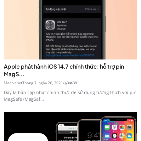
Apple phát hành iOS 14.7 chính thức: hỗ trợ pin
MagS...
Macplanet
Tháng 7, ngày 20, 2021
0
39
Đây là bản cập nhật chính thức để sử dụng tương thích với pin
MagSafe (MagSaf...