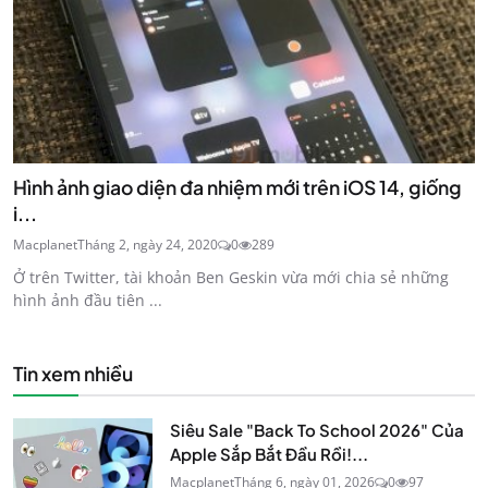
Hình ảnh giao diện đa nhiệm mới trên iOS 14, giống
i...
Macplanet
Tháng 2, ngày 24, 2020
0
289
Ở trên Twitter, tài khoản Ben Geskin vừa mới chia sẻ những
hình ảnh đầu tiên ...
Tin xem nhiều
Siêu Sale "Back To School 2026" Của
Apple Sắp Bắt Đầu Rồi!...
Macplanet
Tháng 6, ngày 01, 2026
0
97