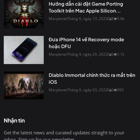
Hướng dẫn cài đặt Game Porting
Toolkit trên Mac Apple Silicon...
Macplanet
Tháng 6, ngày 13, 2023
8
5.6k
Đưa iPhone 14 về Recovery mode
hoặc DFU
Macplanet
Tháng 9, ngày 29, 2022
0
1.1k
Diablo Immortal chính thức ra mắt trên
iOS
Macplanet
Tháng 6, ngày 03, 2022
0
993
Nhận tin
Get the latest news and curated updates straight to your
inbox. Sign up for our newsletter.