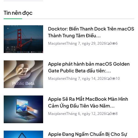
Tin nên đọc
Docktor: Biến Thanh Dock Trên macOS
Thành Trung Tâm Điều...
Macplanet
Tháng 7, ngày 29, 2026
0
6
Apple phát hành bản macOS Golden
Gate Public Beta đầu tiên:...
Macplanet
Tháng 7, ngày 14, 2026
0
10
Apple Sẽ Ra Mắt MacBook Màn Hình
Cảm Ứng Đầu Tiên Vào Năm...
Macplanet
Tháng 6, ngày 12, 2026
0
8
Apple Đang Ngầm Chuẩn Bị Cho Sự