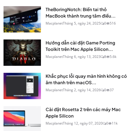
TheBoringNotch: Biến tai thỏ
MacBook thành trung tâm điều...
Macplanet
Tháng 5, ngày 24, 2025
0
516
Hướng dẫn cài đặt Game Porting
Toolkit trên Mac Apple Silicon...
Macplanet
Tháng 6, ngày 13, 2023
8
5.6k
Khắc phục lỗi quay màn hình không có
âm thanh trên macOS...
Macplanet
Tháng 2, ngày 14, 2026
0
37
Cài đặt Rosetta 2 trên các máy Mac
Apple Silicon
Macplanet
Tháng 12, ngày 07, 2020
0
11k