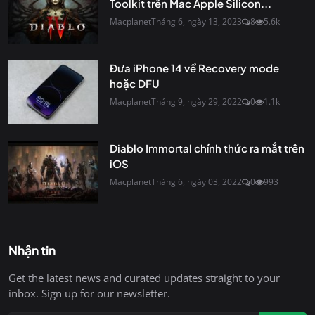
Toolkit trên Mac Apple Silicon...
Macplanet
Tháng 6, ngày 13, 2023
8
5.6k
Đưa iPhone 14 về Recovery mode
hoặc DFU
Macplanet
Tháng 9, ngày 29, 2022
0
1.1k
Diablo Immortal chính thức ra mắt trên
iOS
Macplanet
Tháng 6, ngày 03, 2022
0
993
Nhận tin
Get the latest news and curated updates straight to your
inbox. Sign up for our newsletter.