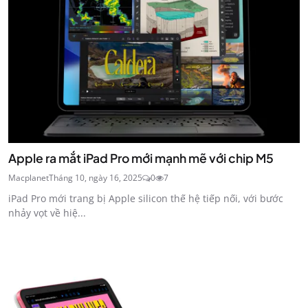
Apple ra mắt iPad Pro mới mạnh mẽ với chip M5
Macplanet
Tháng 10, ngày 16, 2025
0
7
iPad Pro mới trang bị Apple silicon thế hệ tiếp nối, với bước
nhảy vọt về hiệ...