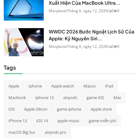
Xuất Hiện Của MacBook Ultra...
Macplanet
Tháng 6, ngày 12, 2026
0
9
WWDC 2026 Bước Ngoặt Lịch Sử Của
Apple: Kỷ Nguyên Siri...
Macplanet
Tháng 6, ngày 12, 2026
0
9
Tags
Apple
Iphone
Apple watch
Macos
iPad
Macbook
iphone 12
airpods
game iOS
Mac
iOS
Apple Silicon
game iphone
Apple store
iPhone 13
iOS 14
apple music
game miễn phí
macOS Big Sur
airpods pro