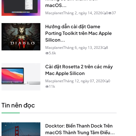
macOS...
Macplanet
Tháng 2, ngày 14, 2026
0
37
Hướng dẫn cài đặt Game
Porting Toolkit trên Mac Apple
Silicon...
Macplanet
Tháng 6, ngày 13, 2023
8
5.6k
Cài đặt Rosetta 2 trên các máy
Mac Apple Silicon
Macplanet
Tháng 12, ngày 07, 2020
0
11k
Tin nên đọc
Docktor: Biến Thanh Dock Trên
macOS Thành Trung Tâm Điều...