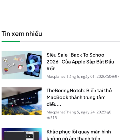
Tin xem nhiều
Siêu Sale "Back To School
2026" Của Apple Sắp Bắt Đầu
Rồi!...
Macplanet
Tháng 6, ngày 01, 2026
0
97
TheBoringNotch: Biến tai thỏ
MacBook thành trung tâm
điều...
Macplanet
Tháng 5, ngày 24, 2025
0
515
Khắc phục lỗi quay màn hình
không có âm thanh trên