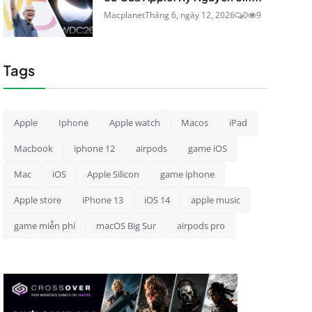
Macplanet
Tháng 6, ngày 12, 2026
0
9
Tags
Apple
Iphone
Apple watch
Macos
iPad
Macbook
iphone 12
airpods
game iOS
Mac
iOS
Apple Silicon
game iphone
Apple store
iPhone 13
iOS 14
apple music
game miễn phí
macOS Big Sur
airpods pro