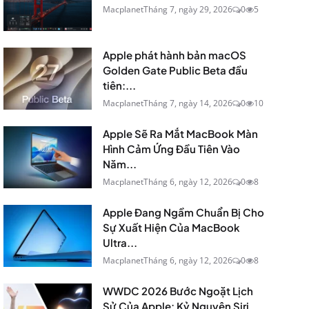
Macplanet
Tháng 7, ngày 29, 2026
0
5
Apple phát hành bản macOS
Golden Gate Public Beta đầu
tiên:...
Macplanet
Tháng 7, ngày 14, 2026
0
10
Apple Sẽ Ra Mắt MacBook Màn
Hình Cảm Ứng Đầu Tiên Vào
Năm...
Macplanet
Tháng 6, ngày 12, 2026
0
8
Apple Đang Ngầm Chuẩn Bị Cho
Sự Xuất Hiện Của MacBook
Ultra...
Macplanet
Tháng 6, ngày 12, 2026
0
8
WWDC 2026 Bước Ngoặt Lịch
Sử Của Apple: Kỷ Nguyên Siri...