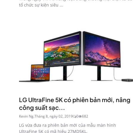
tổ chức sự kiện siêu ...
LG UltraFine 5K có phiên bản mới, nâng
công suất sạc...
Kevin Ng.
Tháng 8, ngày 02, 2019
0
682
LG vừa đưa ra phiên bản mới của mẫu màn hình
UltraFine 5K có mã hiệu 27MD5KL.