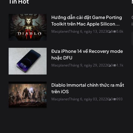
Tin Hot
Hướng dẫn cài đặt Game Porting
Toolkit trên Mac Apple Silicon...
Macplanet
Tháng 6, ngày 13, 2023
8
5.6k
Đưa iPhone 14 về Recovery mode
hoặc DFU
Macplanet
Tháng 9, ngày 29, 2022
0
1.1k
Diablo Immortal chính thức ra mắt
trên iOS
Macplanet
Tháng 6, ngày 03, 2022
0
993