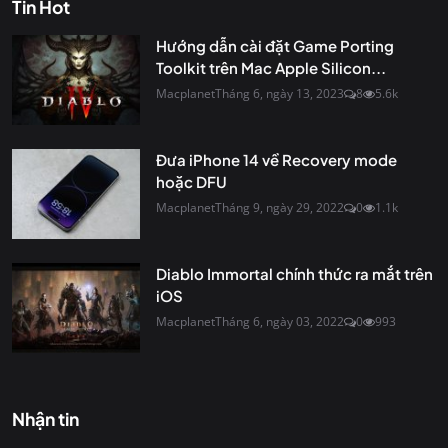
Tin Hot
Hướng dẫn cài đặt Game Porting
Toolkit trên Mac Apple Silicon...
Macplanet
Tháng 6, ngày 13, 2023
8
5.6k
Đưa iPhone 14 về Recovery mode
hoặc DFU
Macplanet
Tháng 9, ngày 29, 2022
0
1.1k
Diablo Immortal chính thức ra mắt trên
iOS
Macplanet
Tháng 6, ngày 03, 2022
0
993
Nhận tin