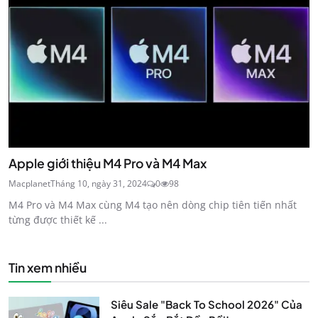
Apple giới thiệu M4 Pro và M4 Max
Macplanet
Tháng 10, ngày 31, 2024
0
98
M4 Pro và M4 Max cùng M4 tạo nên dòng chip tiên tiến nhất
từng được thiết kế ...
Tin xem nhiều
Siêu Sale "Back To School 2026" Của