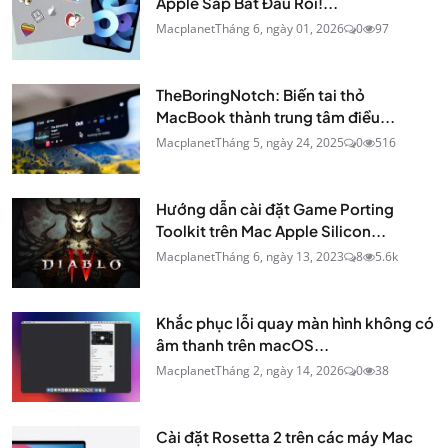
Apple Sắp Bắt Đầu Rồi!...
Macplanet
Tháng 6, ngày 01, 2026
0
97
TheBoringNotch: Biến tai thỏ
MacBook thành trung tâm điều...
Macplanet
Tháng 5, ngày 24, 2025
0
516
Hướng dẫn cài đặt Game Porting
Toolkit trên Mac Apple Silicon...
Macplanet
Tháng 6, ngày 13, 2023
8
5.6k
Khắc phục lỗi quay màn hình không có
âm thanh trên macOS...
Macplanet
Tháng 2, ngày 14, 2026
0
38
Cài đặt Rosetta 2 trên các máy Mac