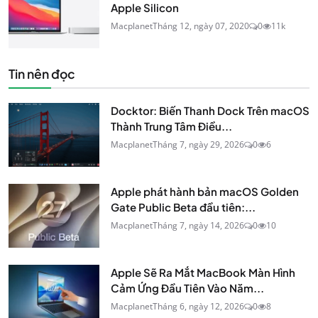
Apple Silicon
Macplanet
Tháng 12, ngày 07, 2020
0
11k
Tin nên đọc
Docktor: Biến Thanh Dock Trên macOS
Thành Trung Tâm Điều...
Macplanet
Tháng 7, ngày 29, 2026
0
6
Apple phát hành bản macOS Golden
Gate Public Beta đầu tiên:...
Macplanet
Tháng 7, ngày 14, 2026
0
10
Apple Sẽ Ra Mắt MacBook Màn Hình
Cảm Ứng Đầu Tiên Vào Năm...
Macplanet
Tháng 6, ngày 12, 2026
0
8