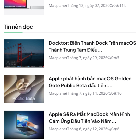
Macplanet
Tháng 12, ngày 07, 2020
0
11k
Tin nên đọc
Docktor: Biến Thanh Dock Trên macOS
Thành Trung Tâm Điều...
Macplanet
Tháng 7, ngày 29, 2026
0
5
Apple phát hành bản macOS Golden
Gate Public Beta đầu tiên:...
Macplanet
Tháng 7, ngày 14, 2026
0
10
Apple Sẽ Ra Mắt MacBook Màn Hình
Cảm Ứng Đầu Tiên Vào Năm...
Macplanet
Tháng 6, ngày 12, 2026
0
8