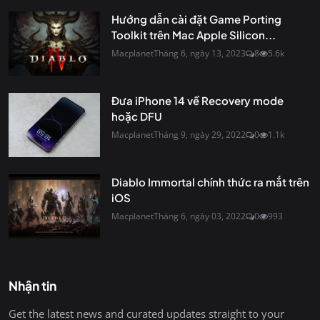
Hướng dẫn cài đặt Game Porting
Toolkit trên Mac Apple Silicon...
Macplanet
Tháng 6, ngày 13, 2023
8
5.6k
Đưa iPhone 14 về Recovery mode
hoặc DFU
Macplanet
Tháng 9, ngày 29, 2022
0
1.1k
Diablo Immortal chính thức ra mắt trên
iOS
Macplanet
Tháng 6, ngày 03, 2022
0
993
Nhận tin
Get the latest news and curated updates straight to your