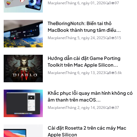
Macplanet
Tháng 6, ngày 01, 2026
0
97
TheBoringNotch: Biến tai thỏ
MacBook thành trung tâm điều...
Macplanet
Tháng 5, ngày 24, 2025
0
515
Hướng dẫn cài đặt Game Porting
Toolkit trên Mac Apple Silicon...
Macplanet
Tháng 6, ngày 13, 2023
8
5.6k
Khắc phục lỗi quay màn hình không có
âm thanh trên macOS...
Macplanet
Tháng 2, ngày 14, 2026
0
37
Cài đặt Rosetta 2 trên các máy Mac
Apple Silicon