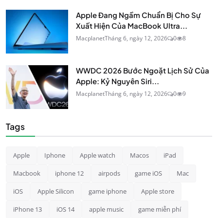
Apple Đang Ngầm Chuẩn Bị Cho Sự
Xuất Hiện Của MacBook Ultra...
Macplanet
Tháng 6, ngày 12, 2026
0
8
WWDC 2026 Bước Ngoặt Lịch Sử Của
Apple: Kỷ Nguyên Siri...
Macplanet
Tháng 6, ngày 12, 2026
0
9
Tags
Apple
Iphone
Apple watch
Macos
iPad
Macbook
iphone 12
airpods
game iOS
Mac
iOS
Apple Silicon
game iphone
Apple store
iPhone 13
iOS 14
apple music
game miễn phí