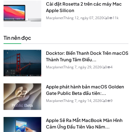
Cài đặt Rosetta 2 trên các máy Mac
Apple Silicon
Macplanet
Tháng 12, ngày 07, 2020
0
11k
Tin nên đọc
Docktor: Biến Thanh Dock Trên macOS
Thành Trung Tâm Điều...
Macplanet
Tháng 7, ngày 29, 2026
0
4
Apple phát hành bản macOS Golden
Gate Public Beta đầu tiên:...
Macplanet
Tháng 7, ngày 14, 2026
0
9
Apple Sẽ Ra Mắt MacBook Màn Hình
Cảm Ứng Đầu Tiên Vào Năm...