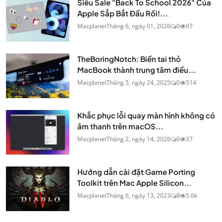
Siêu Sale "Back To School 2026" Của
Apple Sắp Bắt Đầu Rồi!...
Macplanet
Tháng 6, ngày 01, 2026
0
97
TheBoringNotch: Biến tai thỏ
MacBook thành trung tâm điều...
Macplanet
Tháng 5, ngày 24, 2025
0
514
Khắc phục lỗi quay màn hình không có
âm thanh trên macOS...
Macplanet
Tháng 2, ngày 14, 2026
0
37
Hướng dẫn cài đặt Game Porting
Toolkit trên Mac Apple Silicon...
Macplanet
Tháng 6, ngày 13, 2023
8
5.6k