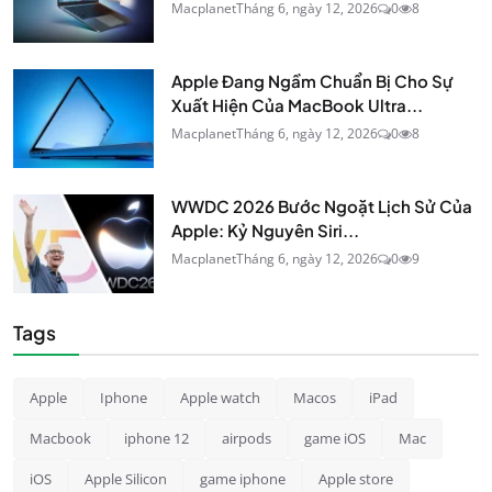
Macplanet
Tháng 6, ngày 12, 2026
0
8
Apple Đang Ngầm Chuẩn Bị Cho Sự
Xuất Hiện Của MacBook Ultra...
Macplanet
Tháng 6, ngày 12, 2026
0
8
WWDC 2026 Bước Ngoặt Lịch Sử Của
Apple: Kỷ Nguyên Siri...
Macplanet
Tháng 6, ngày 12, 2026
0
9
Tags
Apple
Iphone
Apple watch
Macos
iPad
Macbook
iphone 12
airpods
game iOS
Mac
iOS
Apple Silicon
game iphone
Apple store