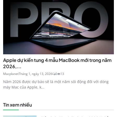
Apple dự kiến tung 4 mẫu MacBook mới trong năm
2026,...
Macplanet
Tháng 1, ngày 13, 2026
0
13
Năm 2026 được dự báo sẽ là một năm sôi động đối với dòng
máy Mac của Apple, k...
Tin xem nhiều