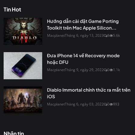
Tin Hot
Hướng dẫn cài đặt Game Porting
Toolkit trên Mac Apple Silicon...
Macplanet
Tháng 6, ngày 13, 2023
8
5.6k
Đưa iPhone 14 về Recovery mode
hoặc DFU
Macplanet
Tháng 9, ngày 29, 2022
0
1.1k
Diablo Immortal chính thức ra mắt trên
iOS
Macplanet
Tháng 6, ngày 03, 2022
0
993
Nhận tin