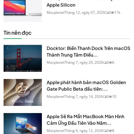
Apple Silicon
Macplanet
Tháng 12, ngày 07, 2020
0
11k
Tin nên đọc
Docktor: Biến Thanh Dock Trên macOS
Thành Trung Tâm Điều...
Macplanet
Tháng 7, ngày 29, 2026
0
6
Apple phát hành bản macOS Golden
Gate Public Beta đầu tiên:...
Macplanet
Tháng 7, ngày 14, 2026
0
10
Apple Sẽ Ra Mắt MacBook Màn Hình
Cảm Ứng Đầu Tiên Vào Năm...
Macplanet
Tháng 6, ngày 12, 2026
0
8