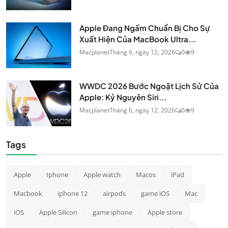
Apple Đang Ngầm Chuẩn Bị Cho Sự
Xuất Hiện Của MacBook Ultra...
Macplanet
Tháng 6, ngày 12, 2026
0
9
WWDC 2026 Bước Ngoặt Lịch Sử Của
Apple: Kỷ Nguyên Siri...
Macplanet
Tháng 6, ngày 12, 2026
0
9
Tags
Apple
Iphone
Apple watch
Macos
iPad
Macbook
iphone 12
airpods
game iOS
Mac
iOS
Apple Silicon
game iphone
Apple store