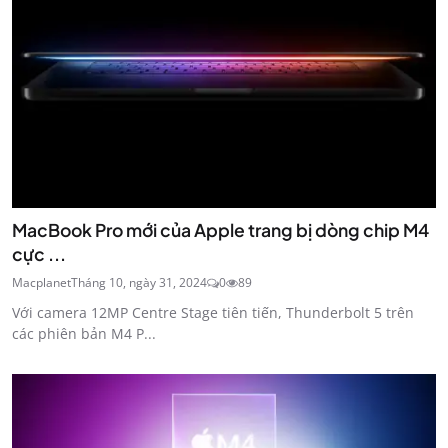
MacBook Pro mới của Apple trang bị dòng chip M4
cực ...
Macplanet
Tháng 10, ngày 31, 2024
0
89
Với camera 12MP Centre Stage tiên tiến, Thunderbolt 5 trên
các phiên bản M4 P...