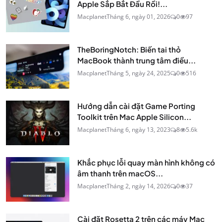
Apple Sắp Bắt Đầu Rồi!...
Macplanet
Tháng 6, ngày 01, 2026
0
97
TheBoringNotch: Biến tai thỏ
MacBook thành trung tâm điều...
Macplanet
Tháng 5, ngày 24, 2025
0
516
Hướng dẫn cài đặt Game Porting
Toolkit trên Mac Apple Silicon...
Macplanet
Tháng 6, ngày 13, 2023
8
5.6k
Khắc phục lỗi quay màn hình không có
âm thanh trên macOS...
Macplanet
Tháng 2, ngày 14, 2026
0
37
Cài đặt Rosetta 2 trên các máy Mac