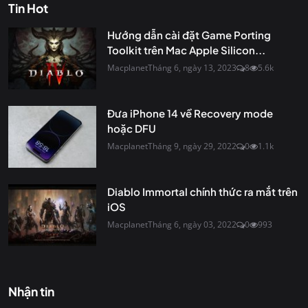
Tin Hot
Hướng dẫn cài đặt Game Porting
Toolkit trên Mac Apple Silicon...
Macplanet
Tháng 6, ngày 13, 2023
8
5.6k
Đưa iPhone 14 về Recovery mode
hoặc DFU
Macplanet
Tháng 9, ngày 29, 2022
0
1.1k
Diablo Immortal chính thức ra mắt trên
iOS
Macplanet
Tháng 6, ngày 03, 2022
0
993
Nhận tin