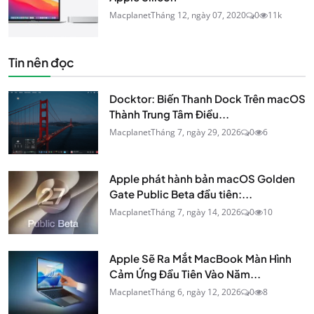
Macplanet
Tháng 12, ngày 07, 2020
0
11k
Tin nên đọc
Docktor: Biến Thanh Dock Trên macOS
Thành Trung Tâm Điều...
Macplanet
Tháng 7, ngày 29, 2026
0
6
Apple phát hành bản macOS Golden
Gate Public Beta đầu tiên:...
Macplanet
Tháng 7, ngày 14, 2026
0
10
Apple Sẽ Ra Mắt MacBook Màn Hình
Cảm Ứng Đầu Tiên Vào Năm...
Macplanet
Tháng 6, ngày 12, 2026
0
8