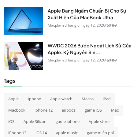
Apple Đang Ngầm Chuẩn Bị Cho Sự
Xuất Hiện Của MacBook Ultra...
Macplanet
Tháng 6, ngày 12, 2026
0
9
WWDC 2026 Bước Ngoặt Lịch Sử Của
Apple: Kỷ Nguyên Siri...
Macplanet
Tháng 6, ngày 12, 2026
0
9
Tags
Apple
Iphone
Apple watch
Macos
iPad
Macbook
iphone 12
airpods
game iOS
Mac
iOS
Apple Silicon
game iphone
Apple store
iPhone 13
iOS 14
apple music
game miễn phí