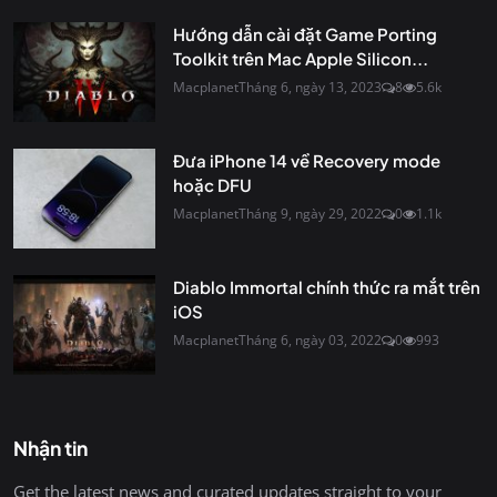
Hướng dẫn cài đặt Game Porting
Toolkit trên Mac Apple Silicon...
Macplanet
Tháng 6, ngày 13, 2023
8
5.6k
Đưa iPhone 14 về Recovery mode
hoặc DFU
Macplanet
Tháng 9, ngày 29, 2022
0
1.1k
Diablo Immortal chính thức ra mắt trên
iOS
Macplanet
Tháng 6, ngày 03, 2022
0
993
Nhận tin
Get the latest news and curated updates straight to your