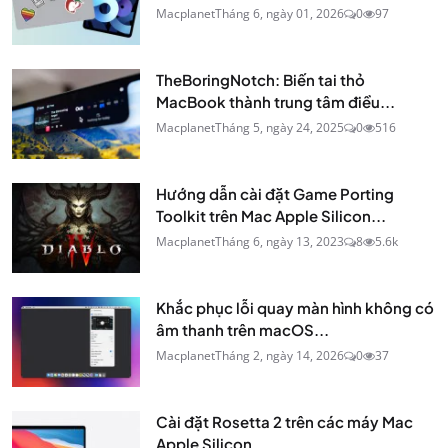
Macplanet
Tháng 6, ngày 01, 2026
0
97
TheBoringNotch: Biến tai thỏ
MacBook thành trung tâm điều...
Macplanet
Tháng 5, ngày 24, 2025
0
516
Hướng dẫn cài đặt Game Porting
Toolkit trên Mac Apple Silicon...
Macplanet
Tháng 6, ngày 13, 2023
8
5.6k
Khắc phục lỗi quay màn hình không có
âm thanh trên macOS...
Macplanet
Tháng 2, ngày 14, 2026
0
37
Cài đặt Rosetta 2 trên các máy Mac
Apple Silicon