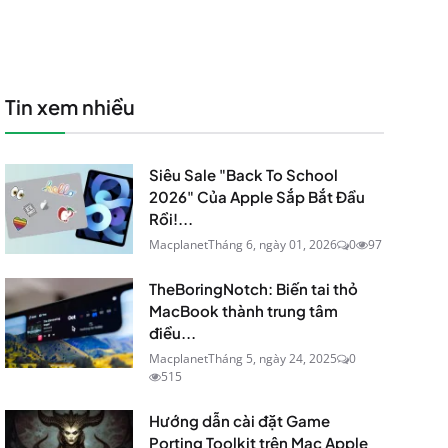
Tin xem nhiều
Siêu Sale "Back To School
2026" Của Apple Sắp Bắt Đầu
Rồi!...
Macplanet
Tháng 6, ngày 01, 2026
0
97
TheBoringNotch: Biến tai thỏ
MacBook thành trung tâm
điều...
Macplanet
Tháng 5, ngày 24, 2025
0
515
Hướng dẫn cài đặt Game
Porting Toolkit trên Mac Apple