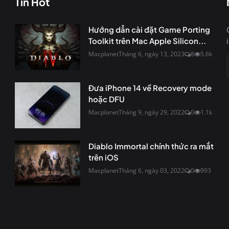
Tin Hot
Hướng dẫn cài đặt Game Porting
Toolkit trên Mac Apple Silicon...
Macplanet
Tháng 6, ngày 13, 2023
8
5.6k
Đưa iPhone 14 về Recovery mode
hoặc DFU
Macplanet
Tháng 9, ngày 29, 2022
0
1.1k
Diablo Immortal chính thức ra mắt
trên iOS
Macplanet
Tháng 6, ngày 03, 2022
0
993