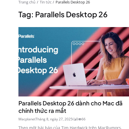
Trang chủ
Tin tức
Parallels Desktop 26
Tag: Parallels Desktop 26
Parallels Desktop 26 dành cho Mac đã
chính thức ra mắt
Macplanet
Tháng 8, ngày 27, 2025
0
66
Theo một bài báo của Tim Hardwick trên MacRumors,