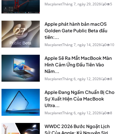
Macplanet
Tháng 7, ngày 29, 2026
0
5
Apple phát hành bản macOS
Golden Gate Public Beta đầu
tiên:...
Macplanet
Tháng 7, ngày 14, 2026
0
10
Apple Sẽ Ra Mắt MacBook Màn
Hình Cảm Ứng Đầu Tiên Vào
Năm...
Macplanet
Tháng 6, ngày 12, 2026
0
8
Apple Đang Ngầm Chuẩn Bị Cho
Sự Xuất Hiện Của MacBook
Ultra...
Macplanet
Tháng 6, ngày 12, 2026
0
8
WWDC 2026 Bước Ngoặt Lịch
Sử Của Apple: Kỷ Nguyên Siri...