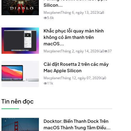
Silicon...
Macplanet
Tháng 6, ngày 13, 2023
8
5.6k
Khắc phục lỗi quay màn hình
không có âm thanh trên
macOS...
Macplanet
Tháng 2, ngày 14, 2026
0
37
Cài đặt Rosetta 2 trên các máy
Mac Apple Silicon
Macplanet
Tháng 12, ngày 07, 2020
0
11k
Tin nên đọc
Docktor: Biến Thanh Dock Trên
macOS Thành Trung Tâm Điều...