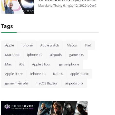
Macplanet
Tháng 6, ngày 12, 2026
0
9
Tags
Apple
Iphone
Apple watch
Macos
iPad
Macbook
iphone 12
airpods
game iOS
Mac
iOS
Apple Silicon
game iphone
Apple store
iPhone 13
iOS 14
apple music
game miễn phí
macOS Big Sur
airpods pro