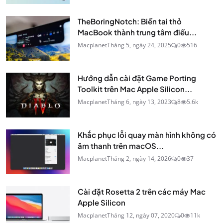
TheBoringNotch: Biến tai thỏ
MacBook thành trung tâm điều...
Macplanet
Tháng 5, ngày 24, 2025
0
516
Hướng dẫn cài đặt Game Porting
Toolkit trên Mac Apple Silicon...
Macplanet
Tháng 6, ngày 13, 2023
8
5.6k
Khắc phục lỗi quay màn hình không có
âm thanh trên macOS...
Macplanet
Tháng 2, ngày 14, 2026
0
37
Cài đặt Rosetta 2 trên các máy Mac
Apple Silicon
Macplanet
Tháng 12, ngày 07, 2020
0
11k