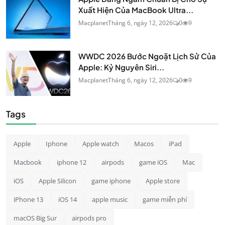
Xuất Hiện Của MacBook Ultra...
Macplanet
Tháng 6, ngày 12, 2026
0
9
WWDC 2026 Bước Ngoặt Lịch Sử Của
Apple: Kỷ Nguyên Siri...
Macplanet
Tháng 6, ngày 12, 2026
0
9
Tags
Apple
Iphone
Apple watch
Macos
iPad
Macbook
iphone 12
airpods
game iOS
Mac
iOS
Apple Silicon
game iphone
Apple store
iPhone 13
iOS 14
apple music
game miễn phí
macOS Big Sur
airpods pro