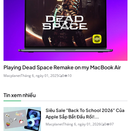
Playing Dead Space Remake on my MacBook Air
Macplanet
Tháng 6, ngày 01, 2025
0
10
Tin xem nhiều
Siêu Sale "Back To School 2026" Của
Apple Sắp Bắt Đầu Rồi!...
Macplanet
Tháng 6, ngày 01, 2026
0
97