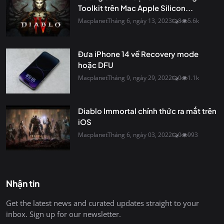
Toolkit trên Mac Apple Silicon...
Macplanet
Tháng 6, ngày 13, 2023
8
5.6k
Đưa iPhone 14 về Recovery mode
hoặc DFU
Macplanet
Tháng 9, ngày 29, 2022
0
1.1k
Diablo Immortal chính thức ra mắt trên
iOS
Macplanet
Tháng 6, ngày 03, 2022
0
993
Nhận tin
Get the latest news and curated updates straight to your
inbox. Sign up for our newsletter.