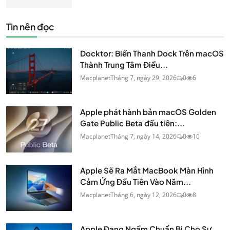
Tin nên đọc
Docktor: Biến Thanh Dock Trên macOS
Thành Trung Tâm Điều...
Macplanet
Tháng 7, ngày 29, 2026
0
6
Apple phát hành bản macOS Golden
Gate Public Beta đầu tiên:...
Macplanet
Tháng 7, ngày 14, 2026
0
10
Apple Sẽ Ra Mắt MacBook Màn Hình
Cảm Ứng Đầu Tiên Vào Năm...
Macplanet
Tháng 6, ngày 12, 2026
0
8
Apple Đang Ngầm Chuẩn Bị Cho Sự