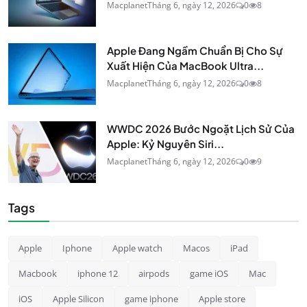
Macplanet
Tháng 6, ngày 12, 2026
0
8
Apple Đang Ngầm Chuẩn Bị Cho Sự
Xuất Hiện Của MacBook Ultra...
Macplanet
Tháng 6, ngày 12, 2026
0
8
WWDC 2026 Bước Ngoặt Lịch Sử Của
Apple: Kỷ Nguyên Siri...
Macplanet
Tháng 6, ngày 12, 2026
0
9
Tags
Apple
Iphone
Apple watch
Macos
iPad
Macbook
iphone 12
airpods
game iOS
Mac
iOS
Apple Silicon
game iphone
Apple store