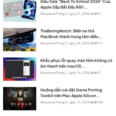
Siêu Sale "Back To School 2026" Của
Apple Sắp Bắt Đầu Rồi!...
Macplanet
Tháng 6, ngày 01, 2026
0
97
TheBoringNotch: Biến tai thỏ
MacBook thành trung tâm điều...
Macplanet
Tháng 5, ngày 24, 2025
0
515
Khắc phục lỗi quay màn hình không có
âm thanh trên macOS...
Macplanet
Tháng 2, ngày 14, 2026
0
37
Hướng dẫn cài đặt Game Porting
Toolkit trên Mac Apple Silicon...
Macplanet
Tháng 6, ngày 13, 2023
8
5.6k