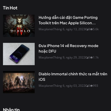
Tin Hot
Hướng dẫn cài đặt Game Porting
Toolkit trên Mac Apple Silicon...
Macplanet
Tháng 6, ngày 13, 2023
8
5.6k
Đưa iPhone 14 về Recovery mode
hoặc DFU
Macplanet
Tháng 9, ngày 29, 2022
0
1.1k
Diablo Immortal chính thức ra mắt trên
iOS
Macplanet
Tháng 6, ngày 03, 2022
0
993
Nhận tin