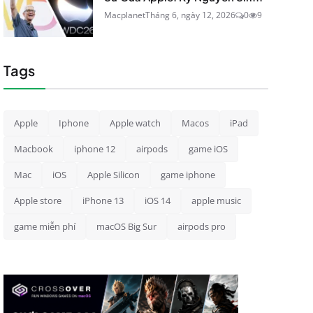
Macplanet
Tháng 6, ngày 12, 2026
0
9
Tags
Apple
Iphone
Apple watch
Macos
iPad
Macbook
iphone 12
airpods
game iOS
Mac
iOS
Apple Silicon
game iphone
Apple store
iPhone 13
iOS 14
apple music
game miễn phí
macOS Big Sur
airpods pro