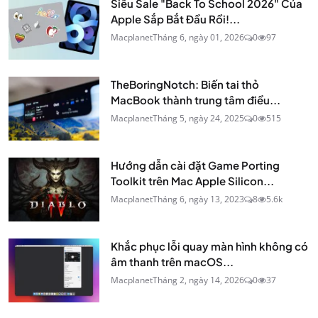
Siêu Sale "Back To School 2026" Của
Apple Sắp Bắt Đầu Rồi!...
Macplanet
Tháng 6, ngày 01, 2026
0
97
TheBoringNotch: Biến tai thỏ
MacBook thành trung tâm điều...
Macplanet
Tháng 5, ngày 24, 2025
0
515
Hướng dẫn cài đặt Game Porting
Toolkit trên Mac Apple Silicon...
Macplanet
Tháng 6, ngày 13, 2023
8
5.6k
Khắc phục lỗi quay màn hình không có
âm thanh trên macOS...
Macplanet
Tháng 2, ngày 14, 2026
0
37