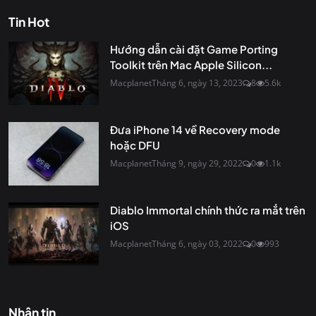
Tin Hot
Hướng dẫn cài đặt Game Porting
Toolkit trên Mac Apple Silicon...
Macplanet
Tháng 6, ngày 13, 2023
8
5.6k
Đưa iPhone 14 về Recovery mode
hoặc DFU
Macplanet
Tháng 9, ngày 29, 2022
0
1.1k
Diablo Immortal chính thức ra mắt trên
iOS
Macplanet
Tháng 6, ngày 03, 2022
0
993
Nhận tin