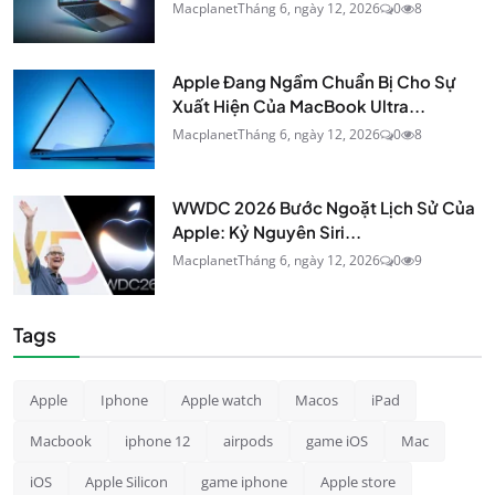
Macplanet
Tháng 6, ngày 12, 2026
0
8
Apple Đang Ngầm Chuẩn Bị Cho Sự
Xuất Hiện Của MacBook Ultra...
Macplanet
Tháng 6, ngày 12, 2026
0
8
WWDC 2026 Bước Ngoặt Lịch Sử Của
Apple: Kỷ Nguyên Siri...
Macplanet
Tháng 6, ngày 12, 2026
0
9
Tags
Apple
Iphone
Apple watch
Macos
iPad
Macbook
iphone 12
airpods
game iOS
Mac
iOS
Apple Silicon
game iphone
Apple store