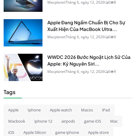
Macplanet
Tháng 6, ngày 12, 2026
0
8
Apple Đang Ngầm Chuẩn Bị Cho Sự
Xuất Hiện Của MacBook Ultra...
Macplanet
Tháng 6, ngày 12, 2026
0
9
WWDC 2026 Bước Ngoặt Lịch Sử Của
Apple: Kỷ Nguyên Siri...
Macplanet
Tháng 6, ngày 12, 2026
0
9
Tags
Apple
Iphone
Apple watch
Macos
iPad
Macbook
iphone 12
airpods
game iOS
Mac
iOS
Apple Silicon
game iphone
Apple store