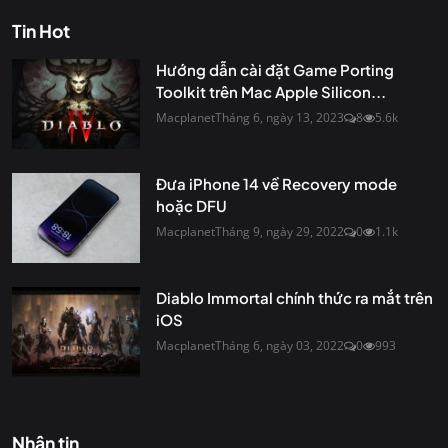
Tin Hot
Hướng dẫn cài đặt Game Porting
Toolkit trên Mac Apple Silicon...
Macplanet
Tháng 6, ngày 13, 2023
8
5.6k
Đưa iPhone 14 về Recovery mode
hoặc DFU
Macplanet
Tháng 9, ngày 29, 2022
0
1.1k
Diablo Immortal chính thức ra mắt trên
iOS
Macplanet
Tháng 6, ngày 03, 2022
0
993
Nhận tin