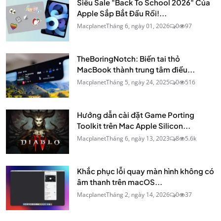
Siêu Sale "Back To School 2026" Của
Apple Sắp Bắt Đầu Rồi!...
Macplanet
Tháng 6, ngày 01, 2026
0
97
TheBoringNotch: Biến tai thỏ
MacBook thành trung tâm điều...
Macplanet
Tháng 5, ngày 24, 2025
0
516
Hướng dẫn cài đặt Game Porting
Toolkit trên Mac Apple Silicon...
Macplanet
Tháng 6, ngày 13, 2023
8
5.6k
Khắc phục lỗi quay màn hình không có
âm thanh trên macOS...
Macplanet
Tháng 2, ngày 14, 2026
0
37