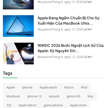
Macplanet
Tháng 6, ngày 12, 2026
0
8
Apple Đang Ngầm Chuẩn Bị Cho Sự
Xuất Hiện Của MacBook Ultra...
Macplanet
Tháng 6, ngày 12, 2026
0
9
WWDC 2026 Bước Ngoặt Lịch Sử Của
Apple: Kỷ Nguyên Siri...
Macplanet
Tháng 6, ngày 12, 2026
0
9
Tags
Apple
Iphone
Apple watch
Macos
iPad
Macbook
iphone 12
airpods
game iOS
Mac
iOS
Apple Silicon
game iphone
Apple store