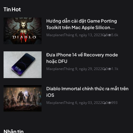
Tin Hot
Hướng dẫn cài đặt Game Porting
Toolkit trên Mac Apple Silicon...
Macplanet
Tháng 6, ngày 13, 2023
8
5.6k
Đưa iPhone 14 về Recovery mode
hoặc DFU
Macplanet
Tháng 9, ngày 29, 2022
0
1.1k
Diablo Immortal chính thức ra mắt trên
iOS
Macplanet
Tháng 6, ngày 03, 2022
0
993
Nhận tin