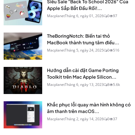
Siêu Sale "Back To School 2026" Của
Apple Sắp Bắt Đầu Rồi!...
Macplanet
Tháng 6, ngày 01, 2026
0
97
TheBoringNotch: Biến tai thỏ
MacBook thành trung tâm điều...
Macplanet
Tháng 5, ngày 24, 2025
0
516
Hướng dẫn cài đặt Game Porting
Toolkit trên Mac Apple Silicon...
Macplanet
Tháng 6, ngày 13, 2023
8
5.6k
Khắc phục lỗi quay màn hình không có
âm thanh trên macOS...
Macplanet
Tháng 2, ngày 14, 2026
0
37