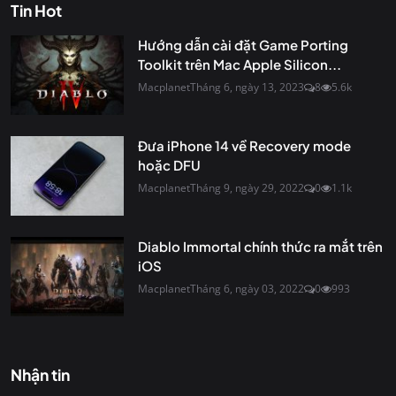
Tin Hot
Hướng dẫn cài đặt Game Porting
Toolkit trên Mac Apple Silicon...
Macplanet
Tháng 6, ngày 13, 2023
8
5.6k
Đưa iPhone 14 về Recovery mode
hoặc DFU
Macplanet
Tháng 9, ngày 29, 2022
0
1.1k
Diablo Immortal chính thức ra mắt trên
iOS
Macplanet
Tháng 6, ngày 03, 2022
0
993
Nhận tin