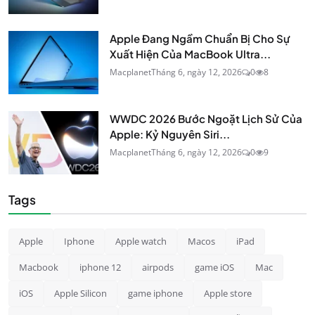
Apple Đang Ngầm Chuẩn Bị Cho Sự
Xuất Hiện Của MacBook Ultra...
Macplanet
Tháng 6, ngày 12, 2026
0
8
WWDC 2026 Bước Ngoặt Lịch Sử Của
Apple: Kỷ Nguyên Siri...
Macplanet
Tháng 6, ngày 12, 2026
0
9
Tags
Apple
Iphone
Apple watch
Macos
iPad
Macbook
iphone 12
airpods
game iOS
Mac
iOS
Apple Silicon
game iphone
Apple store