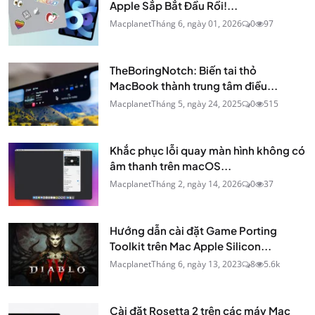
Apple Sắp Bắt Đầu Rồi!...
Macplanet
Tháng 6, ngày 01, 2026
0
97
TheBoringNotch: Biến tai thỏ
MacBook thành trung tâm điều...
Macplanet
Tháng 5, ngày 24, 2025
0
515
Khắc phục lỗi quay màn hình không có
âm thanh trên macOS...
Macplanet
Tháng 2, ngày 14, 2026
0
37
Hướng dẫn cài đặt Game Porting
Toolkit trên Mac Apple Silicon...
Macplanet
Tháng 6, ngày 13, 2023
8
5.6k
Cài đặt Rosetta 2 trên các máy Mac