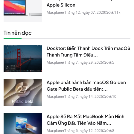
Apple Silicon
Macplanet
Tháng 12, ngày 07, 2020
0
11k
Tin nên đọc
Docktor: Biến Thanh Dock Trên macOS
Thành Trung Tâm Điều...
Macplanet
Tháng 7, ngày 29, 2026
0
5
Apple phát hành bản macOS Golden
Gate Public Beta đầu tiên:...
Macplanet
Tháng 7, ngày 14, 2026
0
10
Apple Sẽ Ra Mắt MacBook Màn Hình
Cảm Ứng Đầu Tiên Vào Năm...
Macplanet
Tháng 6, ngày 12, 2026
0
8