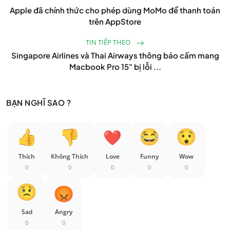
Apple đã chính thức cho phép dùng MoMo để thanh toán
trên AppStore
TIN TIẾP THEO
Singapore Airlines và Thai Airways thông báo cấm mang
Macbook Pro 15" bị lỗi ...
BẠN NGHĨ SAO ?
Thích
Không Thích
Love
Funny
Wow
0
0
0
0
0
Sad
Angry
0
0