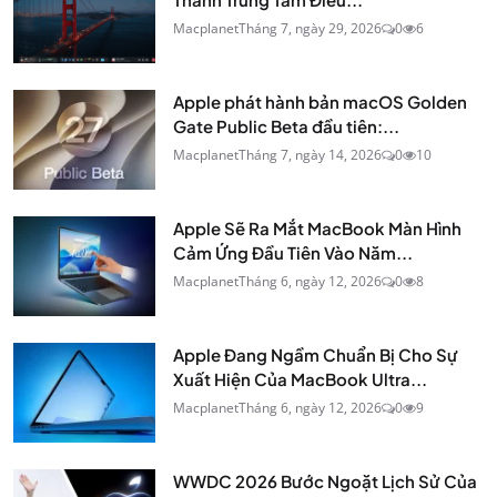
Macplanet
Tháng 7, ngày 29, 2026
0
6
Apple phát hành bản macOS Golden
Gate Public Beta đầu tiên:...
Macplanet
Tháng 7, ngày 14, 2026
0
10
Apple Sẽ Ra Mắt MacBook Màn Hình
Cảm Ứng Đầu Tiên Vào Năm...
Macplanet
Tháng 6, ngày 12, 2026
0
8
Apple Đang Ngầm Chuẩn Bị Cho Sự
Xuất Hiện Của MacBook Ultra...
Macplanet
Tháng 6, ngày 12, 2026
0
9
WWDC 2026 Bước Ngoặt Lịch Sử Của