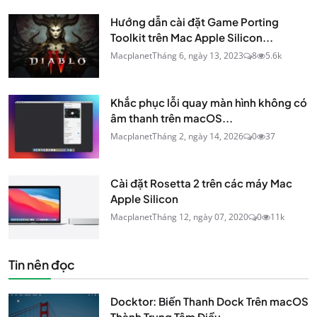
Hướng dẫn cài đặt Game Porting
Toolkit trên Mac Apple Silicon...
Macplanet
Tháng 6, ngày 13, 2023
8
5.6k
Khắc phục lỗi quay màn hình không có
âm thanh trên macOS...
Macplanet
Tháng 2, ngày 14, 2026
0
37
Cài đặt Rosetta 2 trên các máy Mac
Apple Silicon
Macplanet
Tháng 12, ngày 07, 2020
0
11k
Tin nên đọc
Docktor: Biến Thanh Dock Trên macOS
Thành Trung Tâm Điều...