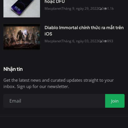
hoặc DFU
Macplanet
Tháng 9, ngày 29, 2022
0
1.1k
Diablo Immortal chính thức ra mắt trên
iOS
Macplanet
Tháng 6, ngày 03, 2022
0
993
Nhận tin
Get the latest news and curated updates straight to your
inbox. Sign up for our newsletter.
Join