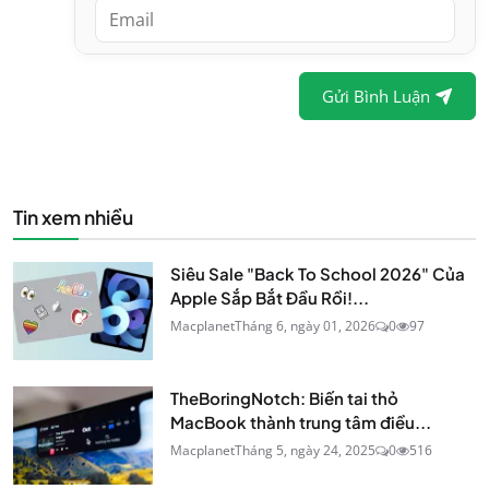
Gửi Bình Luận
Tin xem nhiều
Siêu Sale "Back To School 2026" Của
Apple Sắp Bắt Đầu Rồi!...
Macplanet
Tháng 6, ngày 01, 2026
0
97
TheBoringNotch: Biến tai thỏ
MacBook thành trung tâm điều...
Macplanet
Tháng 5, ngày 24, 2025
0
516