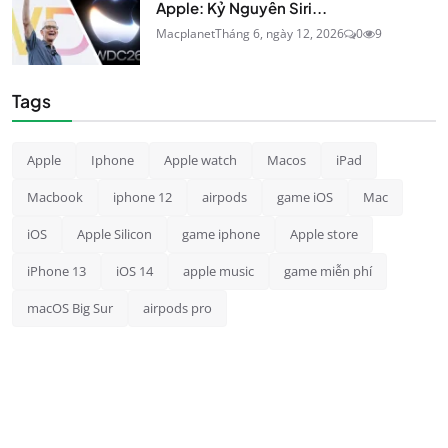
Apple: Kỷ Nguyên Siri...
Macplanet
Tháng 6, ngày 12, 2026
0
9
Tags
Apple
Iphone
Apple watch
Macos
iPad
Macbook
iphone 12
airpods
game iOS
Mac
iOS
Apple Silicon
game iphone
Apple store
iPhone 13
iOS 14
apple music
game miễn phí
macOS Big Sur
airpods pro