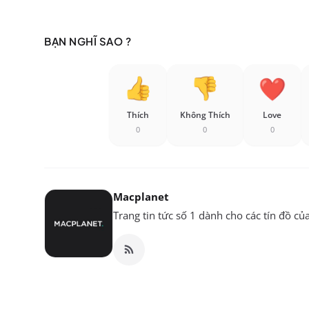
BẠN NGHĨ SAO ?
Thích
Không Thích
Love
0
0
0
Macplanet
Trang tin tức số 1 dành cho các tín đồ củ