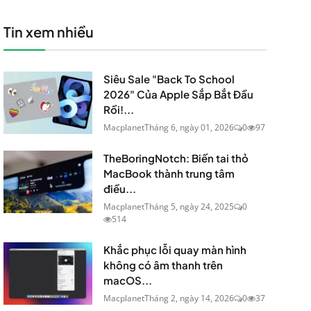
Tin xem nhiều
Siêu Sale "Back To School
2026" Của Apple Sắp Bắt Đầu
Rồi!...
Macplanet
Tháng 6, ngày 01, 2026
0
97
TheBoringNotch: Biến tai thỏ
MacBook thành trung tâm
điều...
Macplanet
Tháng 5, ngày 24, 2025
0
514
Khắc phục lỗi quay màn hình
không có âm thanh trên
macOS...
Macplanet
Tháng 2, ngày 14, 2026
0
37