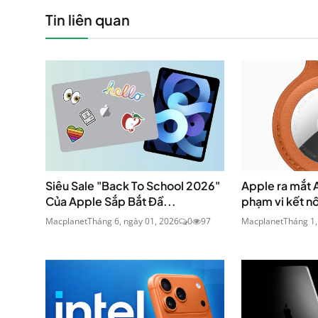
Tin liên quan
Siêu Sale "Back To School 2026"
Apple ra mắt A
Của Apple Sắp Bắt Đầ...
phạm vi kết nố
Macplanet
Tháng 6, ngày 01, 2026
0
97
Macplanet
Tháng 1,