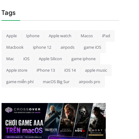
Tags
Apple
Iphone
Apple watch
Macos
iPad
Macbook
iphone 12
airpods
game iOS
Mac
iOS
Apple Silicon
game iphone
Apple store
iPhone 13
iOS 14
apple music
game miễn phí
macOS Big Sur
airpods pro