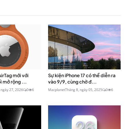
irTag mới với
Sự kiện iPhone 17 có thể diễn ra
i mở rộng ...
vào 9/9, cùng chờ đ...
 ngày 27, 2026
0
6
Macplanet
Tháng 8, ngày 05, 2025
0
6