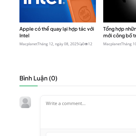
Apple có thể quay lại hợp tác với
Tổng hợp nhữ
Intel
mới công bố tr
Macplanet
Tháng 12, ngày 08, 2025
0
12
Macplanet
Tháng 10
Bình Luận (
0
)