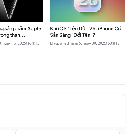
ng sản phẩm Apple
Khi iOS "Lên Đời" 26: iPhone Có
ong thán...
Sẵn Sàng "Đổi Tên"?
, ngày 16, 2025
0
13
Macplanet
Tháng 5, ngày 30, 2025
0
13