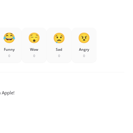
Funny
Wow
Sad
Angry
0
0
0
0
a Apple!