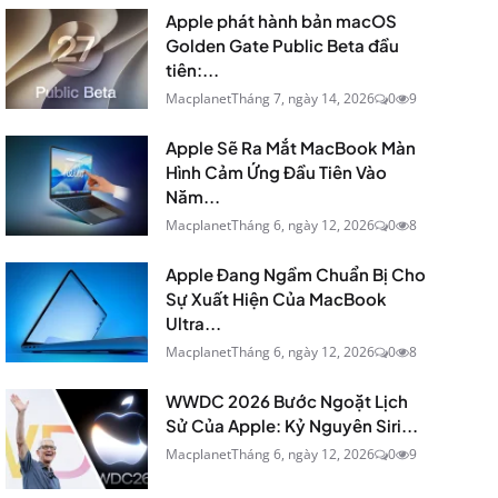
Apple phát hành bản macOS
Golden Gate Public Beta đầu
tiên:...
Macplanet
Tháng 7, ngày 14, 2026
0
9
Apple Sẽ Ra Mắt MacBook Màn
Hình Cảm Ứng Đầu Tiên Vào
Năm...
Macplanet
Tháng 6, ngày 12, 2026
0
8
Apple Đang Ngầm Chuẩn Bị Cho
Sự Xuất Hiện Của MacBook
Ultra...
Macplanet
Tháng 6, ngày 12, 2026
0
8
WWDC 2026 Bước Ngoặt Lịch
Sử Của Apple: Kỷ Nguyên Siri...
Macplanet
Tháng 6, ngày 12, 2026
0
9