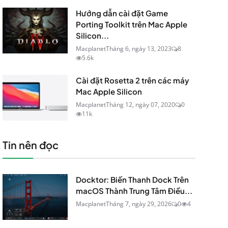
Hướng dẫn cài đặt Game
Porting Toolkit trên Mac Apple
Silicon...
Macplanet
Tháng 6, ngày 13, 2023
8
5.6k
Cài đặt Rosetta 2 trên các máy
Mac Apple Silicon
Macplanet
Tháng 12, ngày 07, 2020
0
11k
Tin nên đọc
Docktor: Biến Thanh Dock Trên
macOS Thành Trung Tâm Điều...
Macplanet
Tháng 7, ngày 29, 2026
0
4