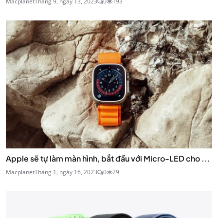
Macplanet
Tháng 9, ngày 13, 2023
0
193
Apple sẽ tự làm màn hình, bắt đầu với Micro-LED cho ...
Macplanet
Tháng 1, ngày 16, 2023
0
29