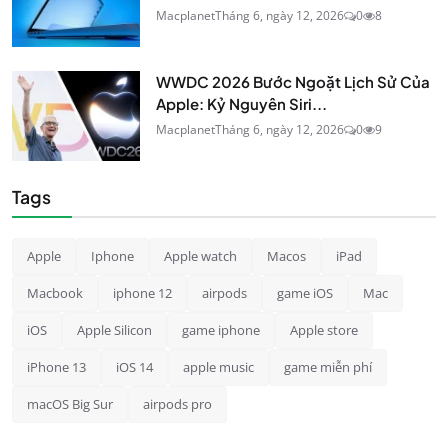
Macplanet
Tháng 6, ngày 12, 2026
0
8
WWDC 2026 Bước Ngoặt Lịch Sử Của
Apple: Kỷ Nguyên Siri...
Macplanet
Tháng 6, ngày 12, 2026
0
9
Tags
Apple
Iphone
Apple watch
Macos
iPad
Macbook
iphone 12
airpods
game iOS
Mac
iOS
Apple Silicon
game iphone
Apple store
iPhone 13
iOS 14
apple music
game miễn phí
macOS Big Sur
airpods pro