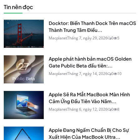
Tin nên đọc
Docktor: Biến Thanh Dock Trên macOS
Thành Trung Tâm Điều...
Macplanet
Tháng 7, ngày 29, 2026
0
5
Apple phát hành bản macOS Golden
Gate Public Beta đầu tiên:...
Macplanet
Tháng 7, ngày 14, 2026
0
10
Apple Sẽ Ra Mắt MacBook Màn Hình
Cảm Ứng Đầu Tiên Vào Năm...
Macplanet
Tháng 6, ngày 12, 2026
0
8
Apple Đang Ngầm Chuẩn Bị Cho Sự
Xuất Hiện Của MacBook Ultra...