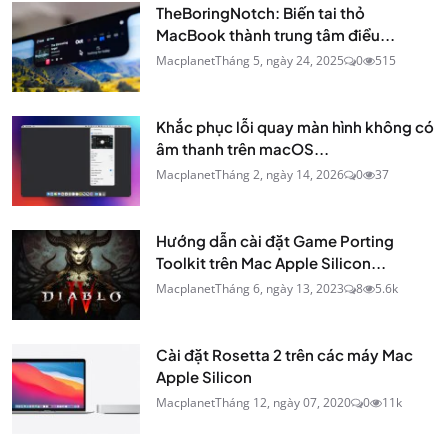
TheBoringNotch: Biến tai thỏ
MacBook thành trung tâm điều...
Macplanet
Tháng 5, ngày 24, 2025
0
515
Khắc phục lỗi quay màn hình không có
âm thanh trên macOS...
Macplanet
Tháng 2, ngày 14, 2026
0
37
Hướng dẫn cài đặt Game Porting
Toolkit trên Mac Apple Silicon...
Macplanet
Tháng 6, ngày 13, 2023
8
5.6k
Cài đặt Rosetta 2 trên các máy Mac
Apple Silicon
Macplanet
Tháng 12, ngày 07, 2020
0
11k