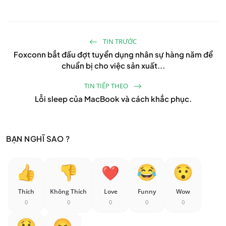
TIN TRƯỚC
Foxconn bắt đầu đợt tuyển dụng nhân sự hàng năm để
chuẩn bị cho việc sản xuất...
TIN TIẾP THEO
Lỗi sleep của MacBook và cách khắc phục.
BẠN NGHĨ SAO ?
Thích
Không Thích
Love
Funny
Wow
0
0
0
0
0