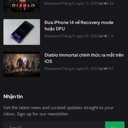
Macplanet
Tháng 6, ngày 13, 2023
8
5.6k
Đưa iPhone 14 về Recovery mode
hoặc DFU
Macplanet
Tháng 9, ngày 29, 2022
0
1.1k
Diablo Immortal chính thức ra mắt trên
iOS
Macplanet
Tháng 6, ngày 03, 2022
0
993
Nhận tin
Get the latest news and curated updates straight to your
inbox. Sign up for our newsletter.