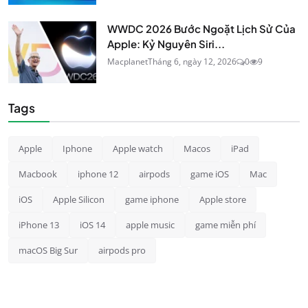
WWDC 2026 Bước Ngoặt Lịch Sử Của
Apple: Kỷ Nguyên Siri...
Macplanet
Tháng 6, ngày 12, 2026
0
9
Tags
Apple
Iphone
Apple watch
Macos
iPad
Macbook
iphone 12
airpods
game iOS
Mac
iOS
Apple Silicon
game iphone
Apple store
iPhone 13
iOS 14
apple music
game miễn phí
macOS Big Sur
airpods pro