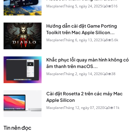
Macplanet
Tháng 5, ngày 24, 2025
0
516
Hướng dẫn cài đặt Game Porting
Toolkit trên Mac Apple Silicon...
Macplanet
Tháng 6, ngày 13, 2023
8
5.6k
Khắc phục lỗi quay màn hình không có
âm thanh trên macOS...
Macplanet
Tháng 2, ngày 14, 2026
0
38
Cài đặt Rosetta 2 trên các máy Mac
Apple Silicon
Macplanet
Tháng 12, ngày 07, 2020
0
11k
Tin nên đọc