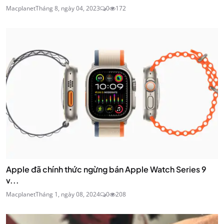
Macplanet
Tháng 8, ngày 04, 2023
0
172
Apple đã chính thức ngừng bán Apple Watch Series 9
v...
Macplanet
Tháng 1, ngày 08, 2024
0
208