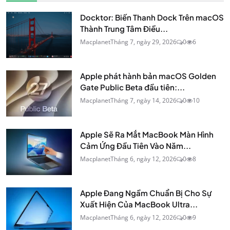
Docktor: Biến Thanh Dock Trên macOS
Thành Trung Tâm Điều...
Macplanet
Tháng 7, ngày 29, 2026
0
6
Apple phát hành bản macOS Golden
Gate Public Beta đầu tiên:...
Macplanet
Tháng 7, ngày 14, 2026
0
10
Apple Sẽ Ra Mắt MacBook Màn Hình
Cảm Ứng Đầu Tiên Vào Năm...
Macplanet
Tháng 6, ngày 12, 2026
0
8
Apple Đang Ngầm Chuẩn Bị Cho Sự
Xuất Hiện Của MacBook Ultra...
Macplanet
Tháng 6, ngày 12, 2026
0
9