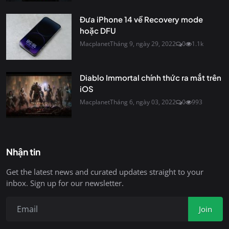
Đưa iPhone 14 về Recovery mode
hoặc DFU
Macplanet
Tháng 9, ngày 29, 2022
0
1.1k
Diablo Immortal chính thức ra mắt trên
iOS
Macplanet
Tháng 6, ngày 03, 2022
0
993
Nhận tin
Get the latest news and curated updates straight to your
inbox. Sign up for our newsletter.
Join