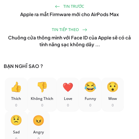
TIN TRƯỚC
Apple ra mắt Firmware mới cho AirPods Max
TIN TIẾP THEO
Chuông cửa thông mình với Face ID của Apple sẽ có cả
tính năng sạc không dây ...
BẠN NGHĨ SAO ?
Thích
Không Thích
Love
Funny
Wow
0
0
0
0
0
Sad
Angry
0
0