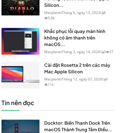
Silicon...
Macplanet
Tháng 6, ngày 13, 2023
8
5.6k
Khắc phục lỗi quay màn hình
không có âm thanh trên
macOS...
Macplanet
Tháng 2, ngày 14, 2026
0
37
Cài đặt Rosetta 2 trên các máy
Mac Apple Silicon
Macplanet
Tháng 12, ngày 07, 2020
0
11k
Tin nên đọc
Docktor: Biến Thanh Dock Trên
macOS Thành Trung Tâm Điều...