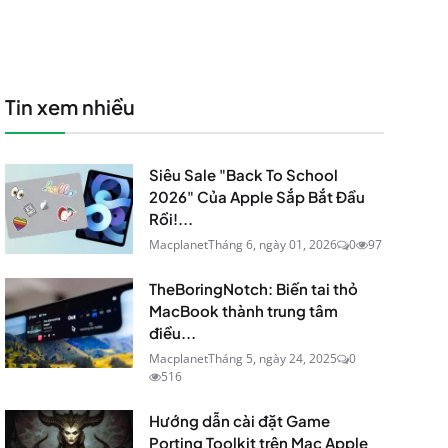
Tin xem nhiều
Siêu Sale "Back To School
2026" Của Apple Sắp Bắt Đầu
Rồi!...
Macplanet
Tháng 6, ngày 01, 2026
0
97
TheBoringNotch: Biến tai thỏ
MacBook thành trung tâm
điều...
Macplanet
Tháng 5, ngày 24, 2025
0
516
Hướng dẫn cài đặt Game
Porting Toolkit trên Mac Apple