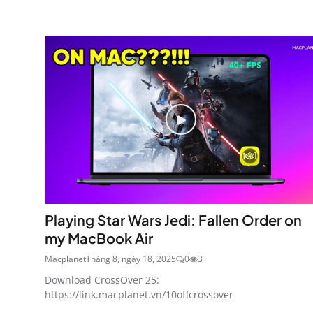
Playing Star Wars Jedi: Fallen Order on
my MacBook Air
Macplanet
Tháng 8, ngày 18, 2025
0
3
Download CrossOver 25:
https://link.macplanet.vn/10offcrossover