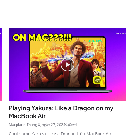
Playing Yakuza: Like a Dragon on my
MacBook Air
Macplanet
Tháng 8, ngày 27, 2025
0
4
Chơi game Yakuza: Like a Dragon trên MacBook Air