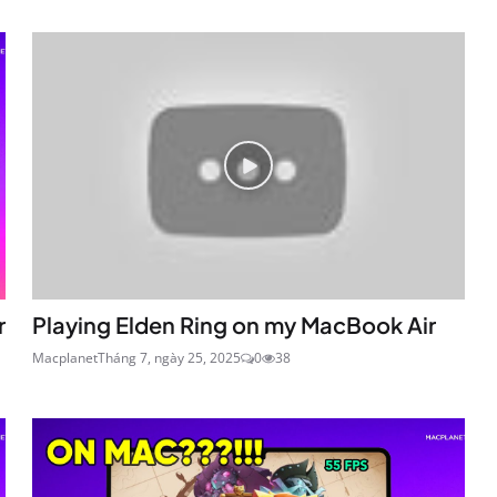
r
Playing Elden Ring on my MacBook Air
Macplanet
Tháng 7, ngày 25, 2025
0
38