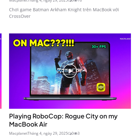
Macplanet
Tháng 4, ngày 29, 2025
0
16
Chơi game Batman Arkham Knight trên MacBook với
CrossOver
Playing RoboCop: Rogue City on my
MacBook Air
Macplanet
Tháng 4, ngày 29, 2025
0
3