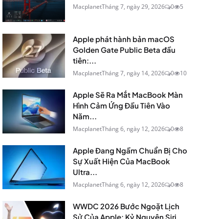
Macplanet
Tháng 7, ngày 29, 2026
0
5
Apple phát hành bản macOS
Golden Gate Public Beta đầu
tiên:...
Macplanet
Tháng 7, ngày 14, 2026
0
10
Apple Sẽ Ra Mắt MacBook Màn
Hình Cảm Ứng Đầu Tiên Vào
Năm...
Macplanet
Tháng 6, ngày 12, 2026
0
8
Apple Đang Ngầm Chuẩn Bị Cho
Sự Xuất Hiện Của MacBook
Ultra...
Macplanet
Tháng 6, ngày 12, 2026
0
8
WWDC 2026 Bước Ngoặt Lịch
Sử Của Apple: Kỷ Nguyên Siri...