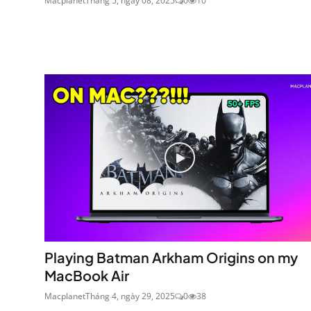
Macplanet
Tháng 5, ngày 08, 2025
0
10
Playing Batman Arkham Origins on my
MacBook Air
Macplanet
Tháng 4, ngày 29, 2025
0
38