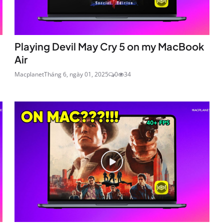
Playing Devil May Cry 5 on my MacBook
Air
Macplanet
Tháng 6, ngày 01, 2025
0
34