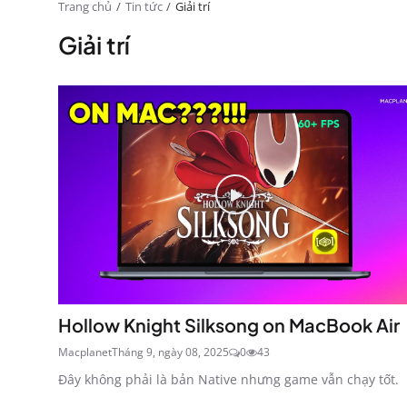
Trang chủ
Tin tức
Giải trí
Giải trí
Hollow Knight Silksong on MacBook Air
Macplanet
Tháng 9, ngày 08, 2025
0
43
Đây không phải là bản Native nhưng game vẫn chạy tốt.