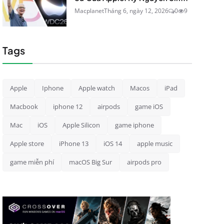
Macplanet
Tháng 6, ngày 12, 2026
0
9
Tags
Apple
Iphone
Apple watch
Macos
iPad
Macbook
iphone 12
airpods
game iOS
Mac
iOS
Apple Silicon
game iphone
Apple store
iPhone 13
iOS 14
apple music
game miễn phí
macOS Big Sur
airpods pro